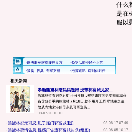
什么
是在
服以
相关新闻
孝顺熊黛林陪妈妈逛街 没带郭富城见家...
熊黛林拉着妈咪逛街,十分孝顺.被指嫌绯闻男友郭富城吝
啬导致分手的熊黛林,7月18日,趁不用开工,即尽地主之谊,
陪从内地来港的母亲及哥哥逛街...
08-07-20 10:10
·
熊黛林忍无可忍 甩了抠门郭富城(图)
08-06-17 07:49
·
熊黛林恋情告急 性感广告遭郭富城封杀(组图)
08-06-05 10:17