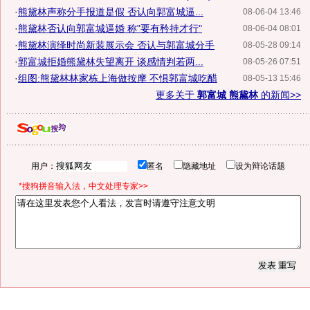
·
熊黛林声称分手报道是假 否认向郭富城逼...
08-06-04 13:46
·
熊黛林否认向郭富城逼婚 称"要有矜持才行"
08-06-04 08:01
·
熊黛林演绎时尚新装展示会 否认与郭富城分手
08-05-28 09:14
·
郭富城拒婚熊黛林失望离开 谈感情判若两...
08-05-26 07:51
·
组图:熊黛林林家栋上海做按摩 不惧郭富城吃醋
08-05-13 15:46
更多关于
郭富城 熊黛林
的新闻>>
用户：
匿名
隐藏地址
设为辩论话题
*搜狗拼音输入法，中文处理专家>>