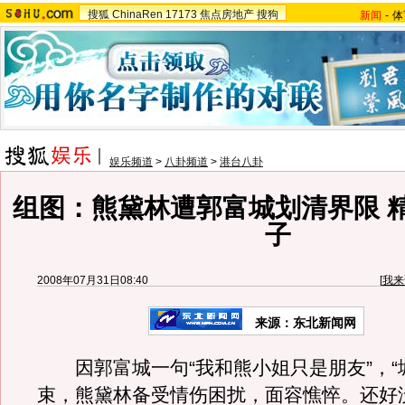
搜狐
ChinaRen
17173
焦点房地产
搜狗
新闻
-
体
娱乐频道
>
八卦频道
>
港台八卦
组图：熊黛林遭郭富城划清界限 
子
2008年07月31日08:40
[
我来
来源：东北新闻网
因郭富城一句“我和熊小姐只是朋友”，“
束，熊黛林备受情伤困扰，面容憔悴。还好