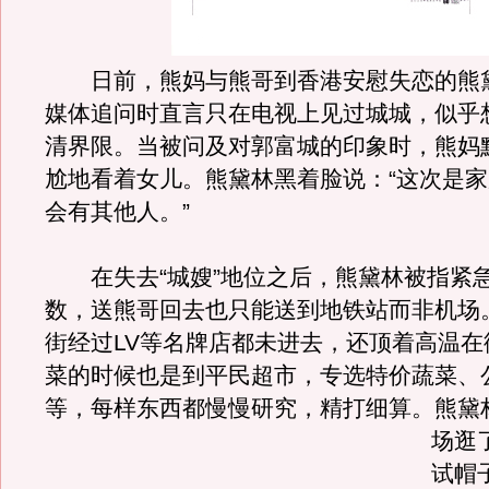
日前，熊妈与熊哥到香港安慰失恋的熊
媒体追问时直言只在电视上见过城城，似乎
清界限。当被问及对郭富城的印象时，熊妈
尬地看着女儿。熊黛林黑着脸说：“这次是
会有其他人。”
在失去“城嫂”地位之后，熊黛林被指紧
数，送熊哥回去也只能送到地铁站而非机场
街经过LV等名牌店都未进去，还顶着高温在
菜的时候也是到平民超市，专选特价蔬菜、
等，每样东西都慢慢研究，精打细算。
熊黛
场逛
试帽