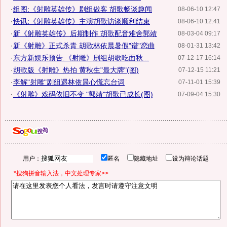
·
组图:《射雕英雄传》剧组做客 胡歌畅谈趣闻
08-06-10 12:47
·
快讯:《射雕英雄传》主演胡歌访谈顺利结束
08-06-10 12:41
·
新《射雕英雄传》后期制作 胡歌配音难舍郭靖
08-03-04 09:17
·
新《射雕》正式杀青 胡歌林依晨暑假"谱"恋曲
08-01-31 13:42
·
东方新娱乐预告:《射雕》剧组胡歌吃面秋...
07-12-17 16:14
·
胡歌版《射雕》热拍 黄秋生"最大牌"(图)
07-12-15 11:21
·
李解"射雕"剧组遇林依晨心慌忘台词
07-11-01 15:39
·
《射雕》戏码依旧不变 "郭靖"胡歌已成长(图)
07-09-04 15:30
用户：
匿名
隐藏地址
设为辩论话题
*搜狗拼音输入法，中文处理专家>>