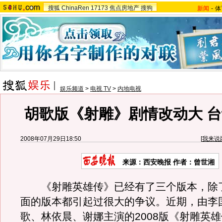
搜狐
ChinaRen
17173
焦点房地产
搜狗
新闻
-
体
娱乐频道
>
电视 TV
>
内地电视
胡歌版《射雕》剧情改动大 
2008年07月29日18:50
[
我来说
来源：西安晚报 作者：曾世湘
《射雕英雄传》已经有了三个版本，除了
面的版本都引起过很大的争议。近期，由李
歌、林依晨、谢娜主演的2008版《射雕英