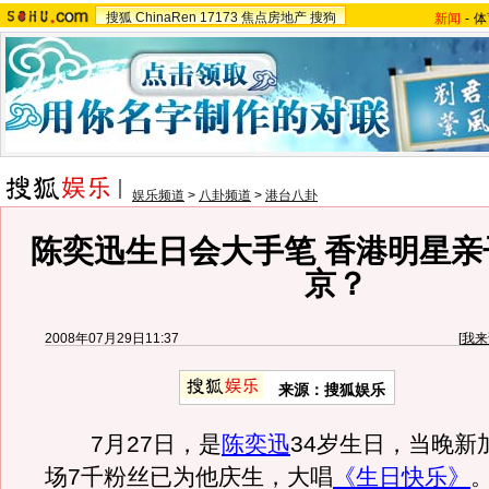
搜狐
ChinaRen
17173
焦点房地产
搜狗
新闻
-
体
娱乐频道
>
八卦频道
>
港台八卦
陈奕迅生日会大手笔 香港明星亲
京？
2008年07月29日11:37
[
我来
来源：搜狐娱乐
7月27日，是
陈奕迅
34岁生日，当晚新
场7千粉丝已为他庆生，大唱
《生日快乐》