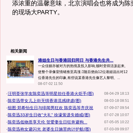
添浓重的温馨意味，北京演唱会也将成为陈
的现场大PARTY。
相关新闻
港姐生日与香港回归同日 与香港先生共...
一众佳丽亦被对方的热情及投入影响,顿时变得活泼起来,
使整个录像室情绪推至高涨.随后便由12位港姐说出对12
位香港先生的印象,有些说某香港先生像艺人黎明、...
08-07-02 11:50
·
汪明荃张学友陈奕迅等明星担任香港火炬手(图)
08-04-29 18:13
·
陈奕迅带女儿上街无惧香港流感肆虐(图)
08-03-18 08:51
·
组图:郑希怡生日与绯闻男狂欢 陈奕迅等齐庆祝
07-09-07 09:54
·
陈奕迅33岁生日收"大礼" 徐濠萦遗失婚戒(图)
07-07-28 10:07
·
陈奕迅低物质享天伦 贺爱妻生日狂奔避狗...
07-05-05 10:22
·
陈奕迅抱女避闪光 老婆生日施苦肉计护航(图)
07-03-09 09:07