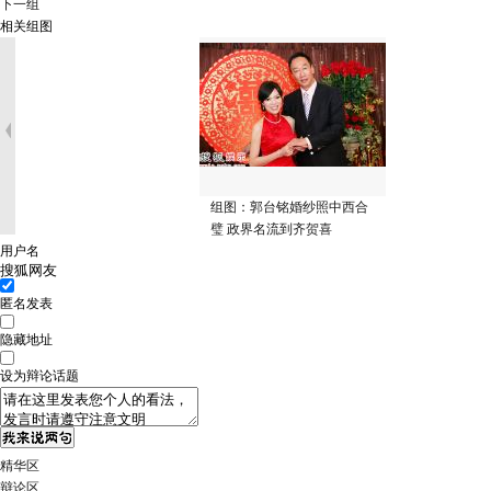
下一组
相关组图
组图：郭台铭婚纱照中西合
璧 政界名流到齐贺喜
用户名
匿名发表
隐藏地址
设为辩论话题
精华区
辩论区