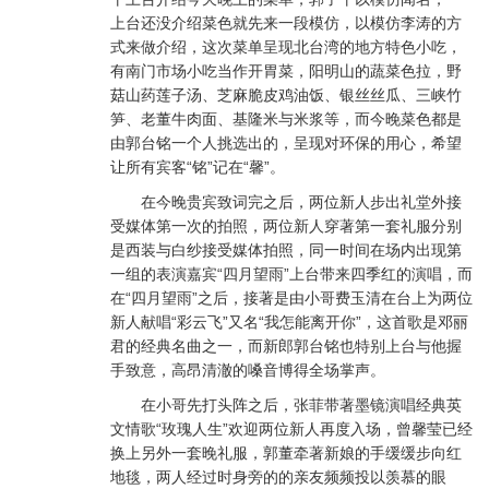
上台还没介绍菜色就先来一段模仿，以模仿李涛的方
式来做介绍，这次菜单呈现北台湾的地方特色小吃，
有南门市场小吃当作开胃菜，阳明山的蔬菜色拉，野
菇山药莲子汤、芝麻脆皮鸡油饭、银丝丝瓜、三峡竹
笋、老董牛肉面、基隆米与米浆等，而今晚菜色都是
由郭台铭一个人挑选出的，呈现对环保的用心，希望
让所有宾客“铭”记在“馨”。
在今晚贵宾致词完之后，两位新人步出礼堂外接
受媒体第一次的拍照，两位新人穿著第一套礼服分别
是西装与白纱接受媒体拍照，同一时间在场内出现第
一组的表演嘉宾“四月望雨”上台带来四季红的演唱，而
在“四月望雨”之后，接著是由小哥费玉清在台上为两位
新人献唱“彩云飞”又名“我怎能离开你”，这首歌是邓丽
君的经典名曲之一，而新郎郭台铭也特别上台与他握
手致意，高昂清澈的嗓音博得全场掌声。
在小哥先打头阵之后，张菲带著墨镜演唱经典英
文情歌“玫瑰人生”欢迎两位新人再度入场，曾馨莹已经
换上另外一套晚礼服，郭董牵著新娘的手缓缓步向红
地毯，两人经过时身旁的的亲友频频投以羡慕的眼