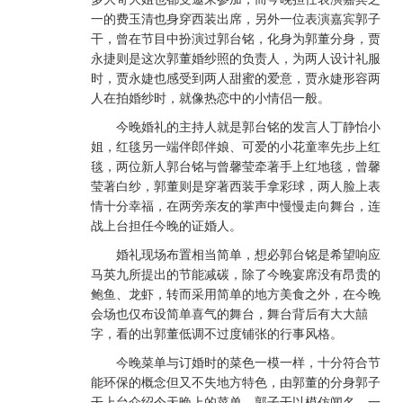
一的费玉清也身穿西装出席，另外一位表演嘉宾郭子
干，曾在节目中扮演过郭台铭，化身为郭董分身，贾
永捷则是这次郭董婚纱照的负责人，为两人设计礼服
时，贾永婕也感受到两人甜蜜的爱意，贾永婕形容两
人在拍婚纱时，就像热恋中的小情侣一般。
今晚婚礼的主持人就是郭台铭的发言人丁静怡小
姐，红毯另一端伴郎伴娘、可爱的小花童率先步上红
毯，两位新人郭台铭与曾馨莹牵著手上红地毯，曾馨
莹著白纱，郭董则是穿著西装手拿彩球，两人脸上表
情十分幸福，在两旁亲友的掌声中慢慢走向舞台，连
战上台担任今晚的证婚人。
婚礼现场布置相当简单，想必郭台铭是希望响应
马英九所提出的节能减碳，除了今晚宴席没有昂贵的
鲍鱼、龙虾，转而采用简单的地方美食之外，在今晚
会场也仅布设简单喜气的舞台，舞台背后有大大囍
字，看的出郭董低调不过度铺张的行事风格。
今晚菜单与订婚时的菜色一模一样，十分符合节
能环保的概念但又不失地方特色，由郭董的分身郭子
干上台介绍今天晚上的菜单，郭子干以模仿闻名，一