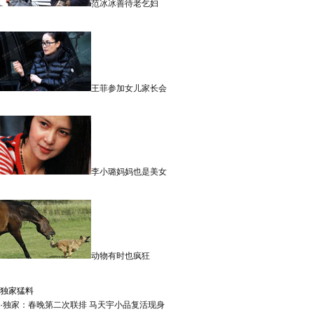
范冰冰善待老乞妇
王菲参加女儿家长会
李小璐妈妈也是美女
动物有时也疯狂
独家猛料
·
独家：春晚第二次联排 马天宇小品复活现身