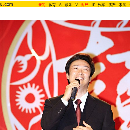
新闻
-
体育
-
S
-
娱乐
-
V
-
财经
-
IT
-
汽车
-
房产
-
家居
-