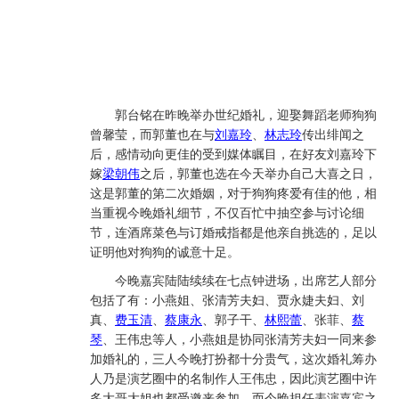
郭台铭在昨晚举办世纪婚礼，迎娶舞蹈老师狗狗
曾馨莹，而郭董也在与
刘嘉玲
、
林志玲
传出绯闻之
后，感情动向更佳的受到媒体瞩目，在好友刘嘉玲下
嫁
梁朝伟
之后，郭董也选在今天举办自己大喜之日，
这是郭董的第二次婚姻，对于狗狗疼爱有佳的他，相
当重视今晚婚礼细节，不仅百忙中抽空参与讨论细
节，连酒席菜色与订婚戒指都是他亲自挑选的，足以
证明他对狗狗的诚意十足。
今晚嘉宾陆陆续续在七点钟进场，出席艺人部分
包括了有：小燕姐、张清芳夫妇、贾永婕夫妇、刘
真、
费玉清
、
蔡康永
、郭子干、
林熙蕾
、张菲、
蔡
琴
、王伟忠等人，小燕姐是协同张清芳夫妇一同来参
加婚礼的，三人今晚打扮都十分贵气，这次婚礼筹办
人乃是演艺圈中的名制作人王伟忠，因此演艺圈中许
多大哥大姐也都受邀来参加，而今晚担任表演嘉宾之