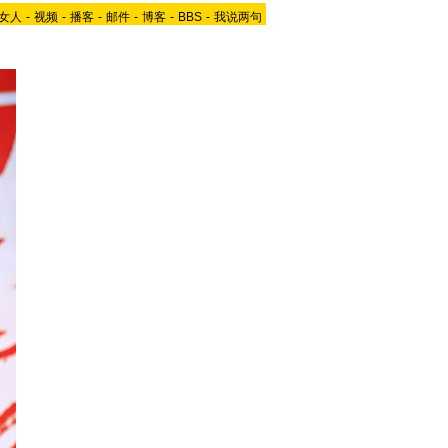
女人
-
视频
-
播客
-
邮件
-
博客
-
BBS
-
我说两句