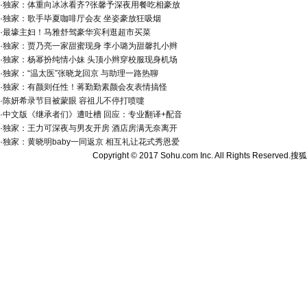
·
独家：体重向冰冰看齐?张馨予深夜用餐吃相豪放
·
独家：歌手毕夏咖啡厅会友 坐姿豪放狂吸烟
·
最壕主妇！马雅舒驾豪华宾利逛超市买菜
·
独家：贾乃亮一家甜蜜现身 李小璐为甜馨扎小辫
·
独家：杨幂扮纯情小妹 头顶小辫穿校服现身机场
·
独家：“温太医”张晓龙回京 与助理一路热聊
·
独家：有颜则任性！蒋勤勤素颜会友表情搞怪
·
陈妍希录节目被蒙眼 容祖儿不停打喷嚏
·
中文版《继承者们》遭吐槽 回应：专业翻译+配音
·
独家：王力可深夜与男友开房 酒店房满无奈离开
·
独家：黄晓明baby一同返京 相互礼让花式秀恩爱
Copyright © 2017 Sohu.com Inc. All Rights Reserved