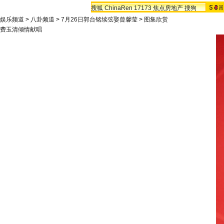
搜狐
ChinaRen
17173
焦点房地产
搜狗
娱乐频道
>
八卦频道
>
7月26日郭台铭续弦娶曾馨莹
>
图集欣赏
费玉清倾情献唱