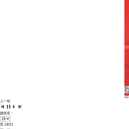
上一组
跳转至：
页
19/21