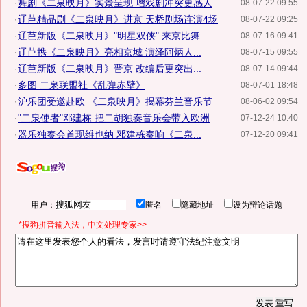
·
舞剧《二泉映月》实景呈现 增戏剧冲突更感人
08-07-22 09:55
·
辽芭精品剧《二泉映月》进京 天桥剧场连演4场
08-07-22 09:25
·
辽芭新版《二泉映月》"明星双侠" 来京比舞
08-07-16 09:41
·
辽芭携《二泉映月》亮相京城 演绎阿炳人...
08-07-15 09:55
·
辽芭新版《二泉映月》晋京 改编后更突出...
08-07-14 09:44
·
多图:二泉联盟社《乱弹赤壁》
08-07-01 18:48
·
沪乐团受邀赴欧 《二泉映月》揭幕芬兰音乐节
08-06-02 09:54
·
"二泉使者"邓建栋 把二胡独奏音乐会带入欧洲
07-12-24 10:40
·
器乐独奏会首现维也纳 邓建栋奏响《二泉...
07-12-20 09:41
用户：
匿名
隐藏地址
设为辩论话题
*搜狗拼音输入法，中文处理专家>>