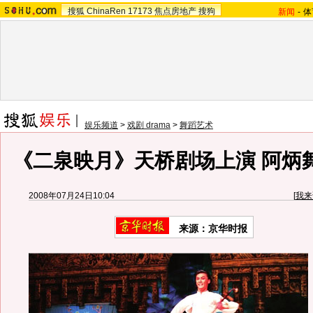
搜狐
ChinaRen
17173
焦点房地产
搜狗
新闻
-
体
娱乐频道
>
戏剧 drama
>
舞蹈艺术
《二泉映月》天桥剧场上演 阿炳舞
2008年07月24日10:04
[
我来
来源：京华时报