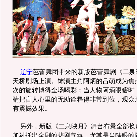
辽宁
芭蕾舞团带来的新版芭蕾舞剧《二泉
天桥剧场上演。饰演主角阿炳的吕萌成为焦点
次的旋转博得全场喝彩；当人物阿炳眼瞎时
睛把盲人心里的无助诠释得非常到位，观众
有震撼效果。
另外，新版《二泉映月》舞台布景全部换
加衬托出全剧的悲剧气氛，尤其是当瞎眼的