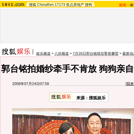
搜狐
ChinaRen
17173
焦点房地产
搜狗
新闻
-
体
娱乐频道
>
八卦频道
>
7月26日郭台铭续弦娶曾馨莹
>
最新动
郭台铭拍婚纱牵手不肯放 狗狗亲自
2008年07月24日07:58
[
我来
来源：搜狐娱乐