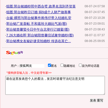
·
组图:郭台铭婚纱照中西合璧 政界名流到齐贺喜
08-07-24 07:58
·
组图:郭台铭昨日订婚 捐9成个人财产做善事
08-07-24 07:45
·
台媒:裸照与郭台铭事件将伟仔带入结婚礼堂
08-07-23 10:28
·
郭台铭广发喜帖 不和嘉玲大婚比气派(图)
08-07-23 09:01
·
郭台铭曾馨莹今日中午台北举行订婚宴(图)
08-07-23 08:43
·
7.26大婚在即 郭台铭陪曾馨仪试奢华婚纱(图)
08-07-11 07:37
·
郭台铭携女友秘赴捷克拍婚纱 传选在其亡...
08-06-25 09:05
用户：
匿名
隐藏地址
设为辩论话题
*搜狗拼音输入法，中文处理专家>>