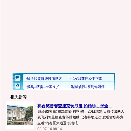
相关新闻
郭台铭曾馨莹捷克玩浪漫 拍婚纱古堡全...
郭台铭(郭董)和曾馨莹(狗狗)将于26日结婚,日前传出两人
双飞到郭董捷克古堡拍婚纱,记者特地走访,发现古堡外竟
立着"内有恶犬巡逻"的标志...
08-07-16 08:14