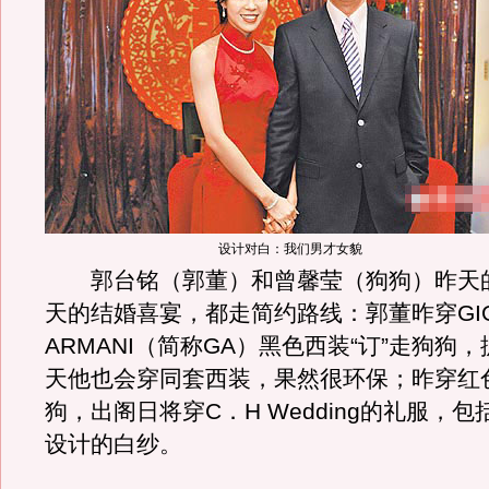
设计对白：我们男才女貌
郭台铭（郭董）和曾馨莹（狗狗）昨天
天的结婚喜宴，都走简约路线：郭董昨穿GIO
ARMANI（简称GA）黑色西装“订”走狗狗
天他也会穿同套西装，果然很环保；昨穿红
狗，出阁日将穿C．H Wedding的礼服，
设计的白纱。