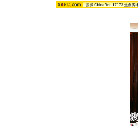
搜狐
ChinaRen
17173
焦点房