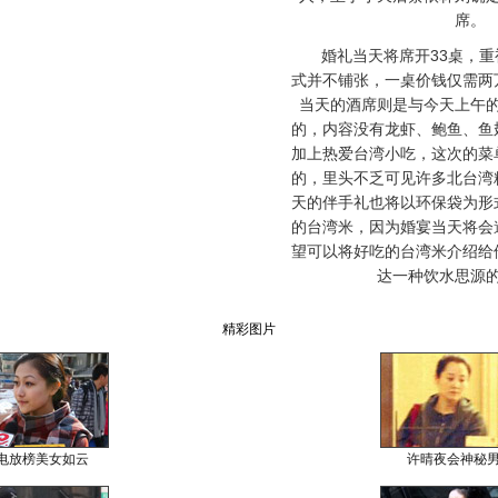
席。
婚礼当天将席开33桌，重
式并不铺张，一桌价钱仅需两
当天的酒席则是与今天上午
的，内容没有龙虾、鲍鱼、鱼
加上热爱台湾小吃，这次的菜
的，里头不乏可见许多北台湾
天的伴手礼也将以环保袋为形
的台湾米，因为婚宴当天将会
望可以将好吃的台湾米介绍给
达一种饮水思源
精彩图片
电放榜美女如云
许晴夜会神秘