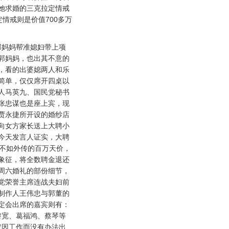
她求婚的三克拉定情戒
情戒则是价值700多万
。
妈妈帮准媳妇带上项
郭妈妈，也出其不意的
，看的出婆媳两人和乐
简单，仅仅席开四桌以
人马英九、国民党秘书
张忠谋也是座上宾，现
贾永捷所开设的婚纱店
向女方家长送上大聘小
今天发言人证实，大聘
并不如外传的百万天价，
象征，将全数聘金退还
周六婚礼的部份细节，
党荣誉主席连战夫妇前
制作人王伟忠与郭董的
定会出席的嘉宾则有：
黎宽、葛福鸿、蔡琴等
定因工作而没有办法出