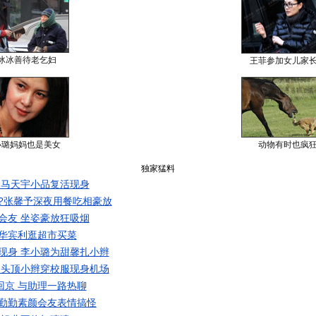
冰冰善待老乞妇
王菲参加女儿家
小璐妈妈也是美女
动物有时也疯
独家猛料
 马天宇小品复活现身
?张馨予深夜用餐吃相豪放
会友 坐姿豪放狂吸烟
华宾利逛超市买菜
现身 李小璐为甜馨扎小辫
 头顶小辫穿校服现身机场
回京 与助理一路热聊
勤勤素颜会友表情搞怪