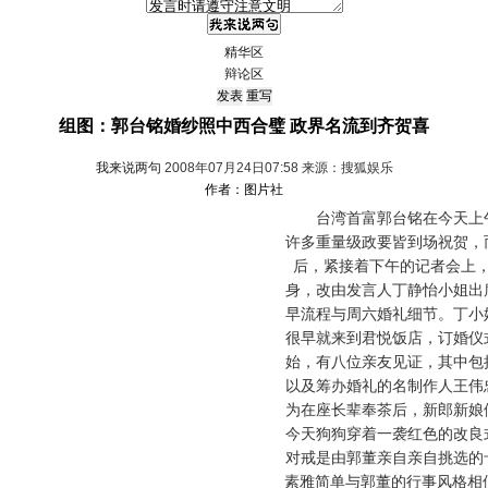
精华区
辩论区
组图：郭台铭婚纱照中西合璧 政界名流到齐贺喜
我来说两句
2008年07月24日07:58 来源：搜狐娱乐
作者：图片社
台湾首富郭台铭在今天上午
许多重量级政要皆到场祝贺，
后，紧接着下午的记者会上
身，改由发言人丁静怡小姐出
早流程与周六婚礼细节。丁小
很早就来到君悦饭店，订婚仪
始，有八位亲友见证，其中包
以及筹办婚礼的名制作人王伟
为在座长辈奉茶后，新郎新娘
今天狗狗穿着一袭红色的改良
对戒是由郭董亲自亲自挑选的
素雅简单与郭董的行事风格相