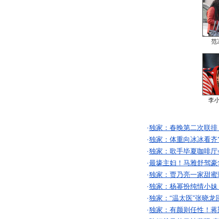
范
李
·
独家：春晚第二次联排
·
独家：体重向冰冰看齐
·
独家：歌手毕夏咖啡厅
·
最壕主妇！马雅舒驾豪
·
独家：贾乃亮一家甜蜜
·
独家：杨幂扮纯情小妹
·
独家：“温太医”张晓龙
·
独家：有颜则任性！蒋