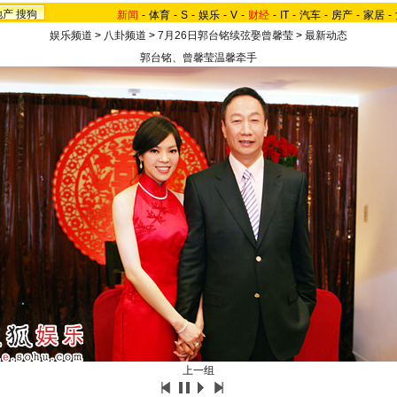
地产
搜狗
新闻
-
体育
-
S
-
娱乐
-
V
-
财经
-
IT
-
汽车
-
房产
-
家居
-
娱乐频道
>
八卦频道
>
7月26日郭台铭续弦娶曾馨莹
>
最新动态
郭台铭、曾馨莹温馨牵手
上一组