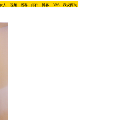
女人
-
视频
-
播客
-
邮件
-
博客
-
BBS
-
我说两句