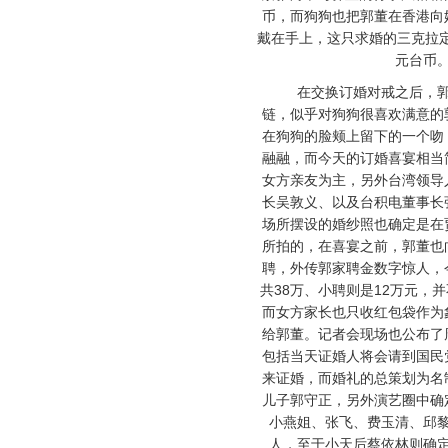
币，而狗狗也把郭董在香港向
戴在手上，这只求婚的三克拉定
元台币
在交换订婚对戒之后，郭
链，似乎对狗狗很喜欢满意的
在狗狗的脸颊上留下的一个吻
融融，而今天的订婚喜宴相当
女方亲友为主，另外台湾领导
长吴敦义、以及台积电董事长
场所摆设的婚纱照也确定是在
所拍的，在喜宴之前，郭董也
聘，外传郭家聘金数字惊人，
共38万、小聘则是12万元，
而女方家长也只收红包袋作为
给郭董。记者会现场也公布了
包括当天证婚人将会请到国民
来证婚，而婚礼的总策划为名
儿子郭守正，另外演艺圈中确
小燕姐、张飞、费玉清、邱
人，至于小天后蔡依林则确