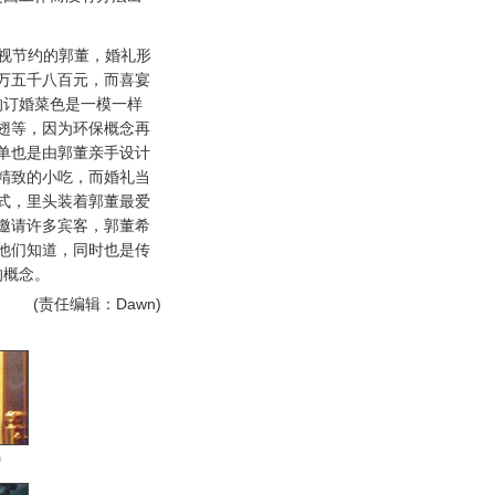
视节约的郭董，婚礼形
万五千八百元，而喜宴
的订婚菜色是一模一样
翅等，因为环保概念再
单也是由郭董亲手设计
精致的小吃，而婚礼当
式，里头装着郭董最爱
邀请许多宾客，郭董希
他们知道，同时也是传
的概念。
(责任编辑：Dawn)
男