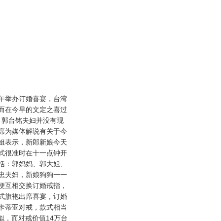
举办订婚喜宴，台湾
而在今早的文定之喜过
，郭台铭夫妇并没有现
席为媒体解说有关于今
姐表示，新郎新娘今天
式很准时在十一点钟开
括：郭妈妈、郭大姐、
忠夫妇，新娘狗狗一一
便互相交换订婚戒指，
式旗袍出席喜宴，订婚
卡蒂亚对戒，款式相当
似，而对戒价值14万台