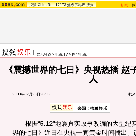
搜狐
ChinaRen
17173
焦点房地产
搜狗
新闻
-
体
娱乐频道
>
电视 TV
>
内地电视
《震撼世界的七日》央视热播 赵
人
2008年07月23日23:08
[
我来
来源：搜狐娱乐
根据“5.12”地震真实故事改编的大型纪
界的七日》近日在央视一套黄金时间播出。