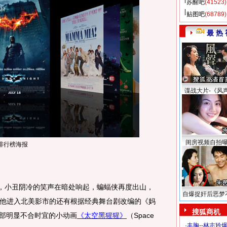
苏醒吧
(41523)
贴图吧
(68789)
最 热 
谍战大片-《风
闺房视频自拍
排行榜海报
，小丑阴冷的笑声在暗处响起，蝙蝠侠再度出山，
自爆捉奸后恶梦
他进入北美影市的还有根据经典舞台剧改编的《妈
搜狐商机
和一部明显不合时宜的小动画
《太空黑猩猩》
（Space
·
丰胸--林志玲