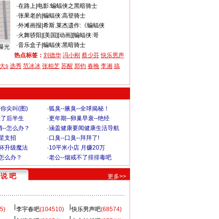
·
在路上
|
电影:蝙蝠侠之黑暗骑士
·
张果老的
|
蝙蝠侠:高登骑士
·
外滩画报
|
希斯.莱杰遗作:《蝙蝠侠
·
火舞骄阳
|
[美国][动画][蝙蝠侠:哥
·
音乐盒子
|
蝙蝠侠:黑暗骑士
曝光
热点标签：
刘德华
冯小刚
蔡少芬
快乐男声
大s
选秀
范冰冰
张柏芝
苏醒
郑钧
春晚
李湘
搞
你尖叫(图)
·
狐臭--腋臭--全球揭秘！
毁了后半生
·
更年期--卵巢早衰--绝经
--怎么办？
·
涵盖健康要闻健康生活导航
明星支招
·
口臭--口臭--拜拜了!
罩杯升级魔法
·
10平米小店 月赚20万
-怎么办？
·
老公--烟戒不了排排毒吧
说 吧
更多>>
5)
李宇春吧
(104510)
快乐男声吧
(68574)