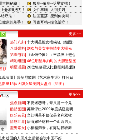
更多>>
热门八卦
|
十大明星脸女模揭晓（组图）
八卦爆料
|
刘欢与美女主持情史大曝光
第壹电影
|
《金钱帝国》：王晶没上进心
精彩组图
|
46位明星孕妇时的大胆造型图
明星话题
|
20位银幕硬汉比拼阳刚美(图)
撞衫
狐观演团】普契尼歌剧《艺术家生涯》打分贴
电影里15位大牌女星美图大盘点（组图）
更多>>
焦点新闻
|
不要迷恋哥，哥只是一个鬼
贴贴图图
|
英媒评出2009年度搞怪发明
娱乐旮旯
|
当红明星不仅仅是名利双收
情感世界
|
后悔嫁给这样一个山西男人
型男索女
|
小糖精归来，在海边轻轻舞
口水
么出过国的人回来之后都会说中国不好