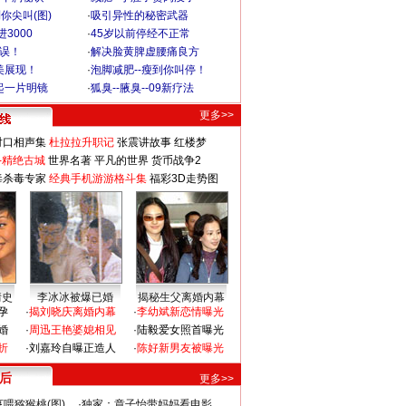
你尖叫(图)
·
吸引异性的秘密武器
3000
·
45岁以前停经不正常
不误！
·
解决脸黄脾虚腰痛良方
美展现！
·
泡脚减肥--瘦到你叫停！
起一片明镜
·
狐臭--腋臭--09新疗法
更多>>
对口相声集
杜拉拉升职记
张震讲故事
红楼梦
-精绝古城
世界名著
平凡的世界
货币战争2
毒杀毒专家
经典手机游游格斗集
福彩3D走势图
情史
李冰冰被爆已婚
揭秘生父离婚内幕
孕
·
揭刘晓庆离婚内幕
·
李幼斌新恋情曝光
婚
·
周迅王艳婆媳相见
·
陆毅爱女照首曝光
折
·
刘嘉玲自曝正造人
·
陈好新男友被曝光
 后
更多>>
喂猕猴桃(图)
·
独家：章子怡带妈妈看电影