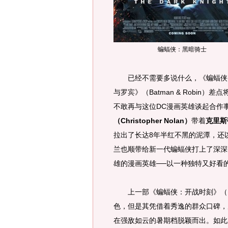
蝙蝠侠：黑暗骑士
已经不需要多说什么，《蝙蝠侠：
与罗宾》（Batman & Robi
不敢再与这位DC漫画英雄谈起合作事
（Christopher Nolan）
带着
克里斯蒂
拉出了长达8年半红不黑的泥潭，还
兰也顺带给新一代蝙蝠侠打上了深深
雄的漫画英雄──以一种独特又好看
上一部《蝙蝠侠：开战时刻》（Batm
色，但是其凭借着秀逸的群众口碑，
在强敌如云的暑期档脱颖而出。如此