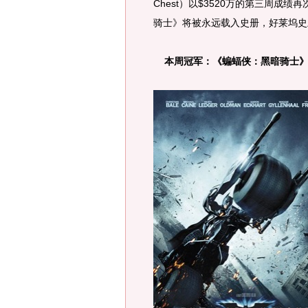
Chest）以$3520万的第三周成
骑士》将被永远载入史册，好莱坞史
本周冠军：《蝙蝠侠：黑暗骑士》