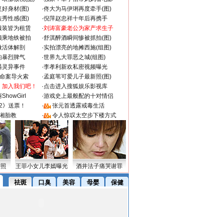
好身材(图)
·
佟大为马伊琍再度牵手(图)
秀性感(图)
·
倪萍赵忠祥十年后再携手
服装皆为租赁
·
刘涛富豪老公为家产求生子
颜乘地铁被拍
·
舒淇醉酒瞬间惨被抓拍(图)
做活体解剖
·
实拍漂亮的地摊西施(组图)
的暴烈脾气
·
世界九大罪恶之城(组图)
遇灵异事件
·
李孝利新欢私密视频曝光
成命案导火索
·
孟庭苇可爱儿子最新照(图)
：加入我们吧！
·
点击进入搜狐娱乐影视库
howGirl
·
游戏史上最般配的十对情侣
2》送票！
·
张元首透露戒毒生活
湘胎教
·
令人惊叹太空步下楼方式
密照
王菲小女儿李嫣曝光
酒井法子痛哭谢罪