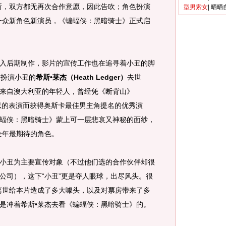
斯，双方都无再次合作意愿，因此告吹；角色扮演
型男索女
|
晒晒
一众新角色新演员，《蝙蝠侠：黑暗骑士》正式启
后期制作，影片的宣传工作也在追寻着小丑的脚
，扮演小丑的
希斯•莱杰（Heath Ledger）
去世
来自澳大利亚的年轻人，曾经凭《断背山》
）中痛苦隐忍的表演而获得奥斯卡最佳男主角提名的优秀演
蝠侠：黑暗骑士》蒙上可一层悲哀又神秘的面纱，
全年最期待的角色。
丑为主要宣传对象（不过他们选的合作伙伴却很
公司），这下“小丑”更是夺人眼球，出尽风头。很
离世给本片造成了多大噱头，以及对票房带来了多
是冲着希斯•莱杰去看《蝙蝠侠：黑暗骑士》的。