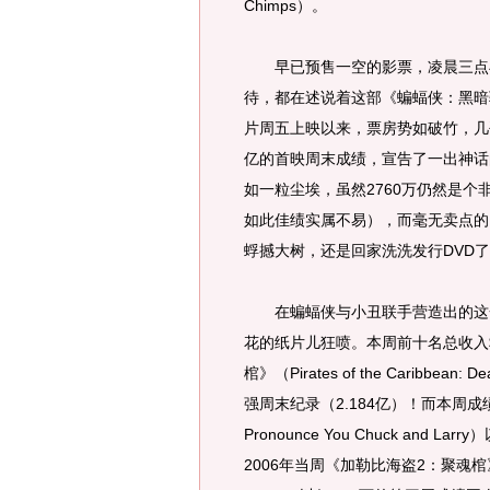
Chimps）。
早已预售一空的影票，凌晨三点与
待，都在述说着这部《蝙蝠侠：黑暗骑士》
片周五上映以来，票房势如破竹，几乎
亿的首映周末成绩，宣告了一出神话
如一粒尘埃，虽然2760万仍然是
如此佳绩实属不易），而毫无卖点的
蜉撼大树，还是回家洗洗发行DVD
在蝙蝠侠与小丑联手营造出的这一场
花的纸片儿狂喷。本周前十名总收入$2
棺》（Pirates of the Caribbea
强周末纪录（2.184亿）！而本周成
Pronounce You Chuck and
2006年当周《加勒比海盗2：聚魂棺》（Pirat