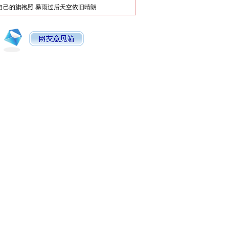
自己的旗袍照
暴雨过后天空依旧晴朗