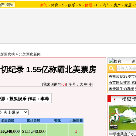
地产
搜狗
新闻
-
体育
-
S
-
娱乐
-
V
-
财经
-
IT
-
汽车
-
房产
-
家居
-
电影票房榜
>
北美票房新闻
新
纪录 1.55亿称霸北美票房
央视质疑29岁市
石首网站被黑
篡
[
我来说两句
(6)
] [字号：
大
中
小
]
宋美龄牛奶洗澡
来源：搜狐娱乐 作者：李晔
中学生乘直升机