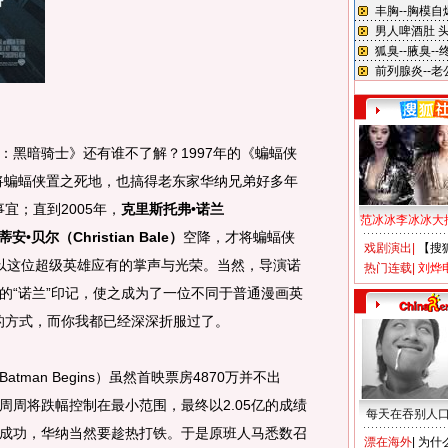
黑暗骑士》还有谁不了解？1997年的《蝙蝠侠
n）差点将蝙蝠侠置之死地，也搞得老东家华纳兄弟好多年
宜；直到2005年，
克里斯托弗•诺兰
范冰冰李冰冰大
安•贝尔（Christian Bale）
空降，才将蝙蝠侠
戏剧演出
|
【搜
以这位超级英雄应有的掌声与光荣。当然，导演诺
热门连载
|
刘烨
的“诺兰”印记，使之成为了一位不同于普通漫画英
的方式，而你我都已经深深折服过了。
an Begins）虽然首映票房4870万并不出
周周将跌幅控制在最小范围，最终以2.05亿的成绩
每天在吞别人
成功，华纳当然要趁热打铁。于是原班人马悉数召
漂在海外
|
为什