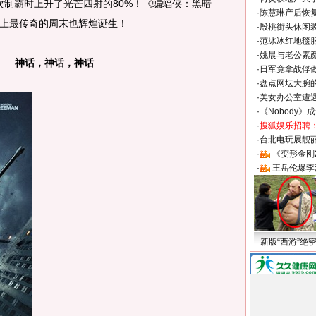
绩再次制霸时上升了光芒四射的80%！《蝙蝠侠：黑暗
·
陈慧琳产后恢复
上最传奇的周末也辉煌诞生！
·
殷桃街头休闲装
·
范冰冰红地毯
·
姚晨与老公素
──神话，神话，神话
·
日军竟拿战俘
·
盘点网坛大腕
·
美女办公室遭
·
《Nobody》
·
搜狐娱乐招聘
·
台北电玩展靓丽S
·
《变形金刚
·
王岳伦爆李
新版“西游”绝