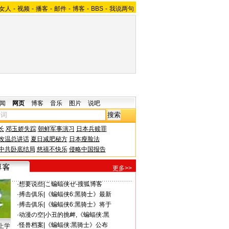
女人
-
视频
-
播客
-
邮件
-
博客
-
BBS
-
我说两句
闻
网页
博客
音乐
图片
说吧
长
邓玉娇失踪
朝鲜军事演习
日本兵赎罪
改温总讲话
夏日减肥秘方
日本瘦脸法
中共卧底结局
慈禧不快乐
侵略中国报告
更多>>
·
想要说些
|
こ蝙蝠侠ぜ-搜狐博客
·
搏击俱乐
|
《蝙蝠侠6:黑骑士》最新
·
搏击俱乐
|
《蝙蝠侠6:黑骑士》将于
·
动漫の空
|
小丑的挑衅,《蝙蝠侠:黑
·
怪兽档案
|
《蝙蝠侠:黑骑士》公布
上学