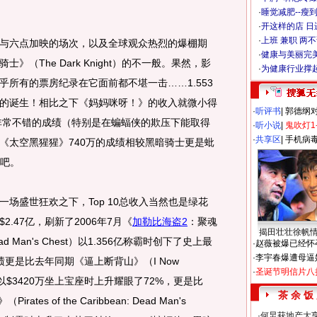
·
睡觉减肥--瘦到
·
开这样的店 日进
·
上班 兼职 两
六点加映的场次，以及全球观众热烈的爆棚期
·
健康与美丽完
（The Dark Knight）的不一般。果然，影
·
为健康行业撑
所有的票房纪录在它面前都不堪一击……1.553
的诞生！相比之下《妈妈咪呀！》的收入就微小得
·
听评书
|
郭德纲
个非常不错的成绩（特别是在蝙蝠侠的欺压下能取得
·
听小说
|
鬼吹灯1
·
共享区
|
手机病
《太空黑猩猩》740万的成绩相较黑暗骑士更是蚍
了吧。
盛世狂欢之下，Top 10总收入当然也是绿花
.47亿，刷新了2006年7月《
加勒比海盗2
：聚魂
揭田壮壮徐帆
n: Dead Man's Chest）以1.356亿称霸时创下了史上最
·
赵薇被爆已经怀
·
李宇春爆遭母逼
绩更是比去年同期《逼上断背山》（I Now
·
圣诞节明信片八
 Larry）以$3420万坐上宝座时上升耀眼了72%，更是比
茶 余 饭
es of the Caribbean: Dead Man's
·
何炅获地产大亨