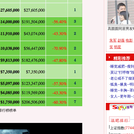
高圆圆同居男友
朱军
赵薇
电影
笑
明星
精彩推荐
·
睡觉减肥--瘦到
·
莫让“打呼噜”
·
老公戒不了烟酒
·
狐臭--腋臭--
·
睡觉--丰胸--
·
女人--更年期-
排行榜榜单
说 吧 排 行
上证指数
(7744