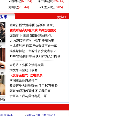
刘德华吧
(69854)
东方神起吧
(65744)
婚姻吧
(78544)
37℃女人吧
(6985)
视 频
更多>>
·
独家首播:大秦帝国
范冰冰-金大班
·
在线看超高收视大戏:
蜗居(完整版)
·
倔强萝卜
麦田
媳妇的美好时代
·
大内密探灵灵狗
倪萍-美丽的事
·
台儿庄战役 日军尸体装满百余卡车
声》
·
揭秘希特勒一生躲过多少次暗杀？
·
1982香港回归中英谈判鲜为人知内幕
·
宋丹丹：张国立活得太累
·
满文军有望明日获释
曝光
·
《变形金刚2》送电影票！
·
李湘王岳伦恩爱待产
·
黎姿怀孕大肚照曝光 月用30万安胎
·
阿娇懒理冠希返港:不关我的事
·
古巨基：我与霆锋都是一哥
不断
爆丰胸秘诀
·
减肥--小肚子赘肉没了