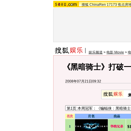
搜狐
ChinaRen
17173
焦点房
娱乐频道
>
电影 Movie
>
《黑暗骑士》打破一切
2008年07月21日09:32