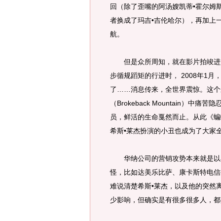
回（除了歪嘴的阿汤嫂凯蒂•霍尔姆
者换成了玛吉•吉伦哈尔），再加上
航。
但是众所周知，就在影片拍竣进入
步循规蹈矩的行进时， 2008年1月
了……消息传来，全世界震惊。这个
（Brokeback Mountain
员，鲜活的生命戛然而止。从此《蝙
希斯•莱杰扮演的小丑也成为了大家
华纳公司的营销攻势本来就是以小
怪，比如达美乐比萨、康卡斯特电信
难说清楚希斯•莱杰，以及他的突然
少影响，但确实是有很多很多人，都