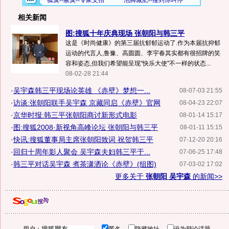
相关新闻
图:搜狐十年庆典现场 张朝阳与韩三平
这是《时尚健康》的第三届抗郁郁运动了.作为本届抗抑郁
运动的代言人,鲁豫、高圆圆、李宇春其实都有很招牌的笑
容和姿态,但我们希望能呈现"快乐大使"不一样的状态...
08-02-28 21:44
·
吴宇森韩三平现场论英雄 《赤壁》梦想一...
08-07-03 21:55
·
访谈:张朝阳联手吴宇森 京藏同启《赤壁》官网
08-04-23 22:07
·
京华时报:韩三平张朝阳商讨新形式电影
08-01-14 15:17
·
图:搜狐2008·新视角高峰论坛 张朝阳与韩三平
08-01-11 15:15
·
快讯:搜狐董事局主席张朝阳致词 祝贺韩三平
07-12-20 20:16
·
回归十周年影人聚会 吴宇森夫妇韩三平于...
07-06-25 17:48
·
韩三平对话吴宇森 煮茶潇洒论《赤壁》(组图)
07-03-02 17:02
更多关于
张朝阳 吴宇森
的新闻>>