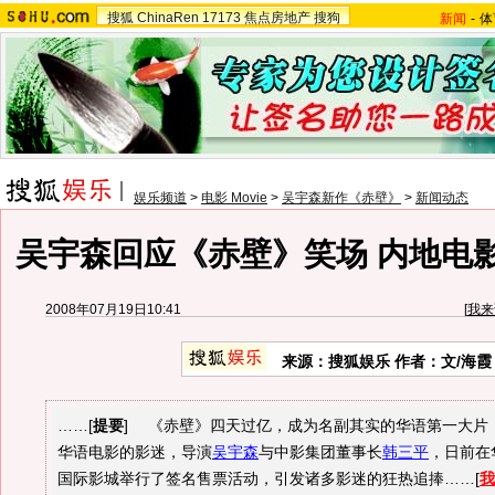
搜狐
ChinaRen
17173
焦点房地产
搜狗
新闻
-
体
娱乐频道
>
电影 Movie
>
吴宇森新作《赤壁》
>
新闻动态
吴宇森回应《赤壁》笑场 内地电
2008年07月19日10:41
[
我来
来源：搜狐娱乐 作者：文/海霞
……[
提要
] 《赤壁》四天过亿，成为名副其实的华语第一大片
华语电影的影迷，导演
吴宇森
与中影集团董事长
韩三平
，日前在
国际影城举行了签名售票活动，引发诸多影迷的狂热追捧……[
我