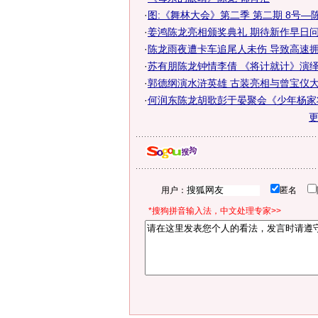
·
图:《舞林大会》第二季 第二期 8号—
·
姜鸿陈龙亮相颁奖典礼 期待新作早日
·
陈龙雨夜遭卡车追尾人未伤 导致高速拥堵
·
苏有朋陈龙钟情李倩 《将计就计》演绎爱
·
郭德纲演水浒英雄 古装亮相与曾宝仪
·
何润东陈龙胡歌彭于晏聚会《少年杨家将
用户：
匿名
*搜狗拼音输入法，中文处理专家>>