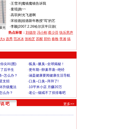
·
王雪洋
|
魔镜魔镜告诉我
·
童瑶
|
跑~~
·
高菲
|
时光飞逝啊
·
宋祖德
|
祖德新年教授“骂”的艺
·
李颖
|
2007.2.26哈尔滨半日游(
曝光
热点标签：
刘德华
冯小刚
蔡少芬
快乐男声
大s
选秀
范冰冰
张柏芝
苏醒
郑钧
春晚
李湘
搞
你尖叫(图)
·
狐臭--腋臭--全球揭秘！
毁了后半生
·
更年期--卵巢早衰--绝经
--怎么办？
·
涵盖健康要闻健康生活导航
明星支招
·
口臭--口臭--拜拜了!
罩杯升级魔法
·
10平米小店 月赚20万
-怎么办？
·
老公--烟戒不了排排毒吧
说 吧
更多>>