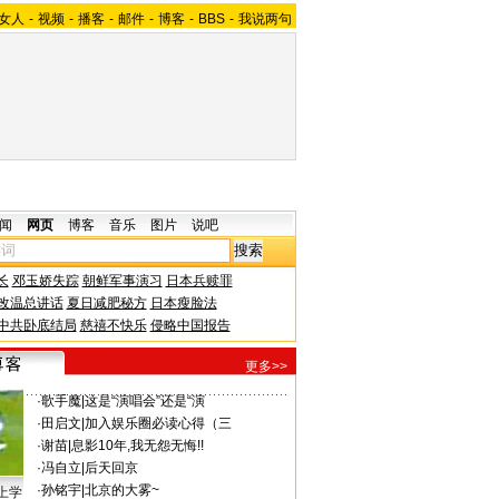
女人
-
视频
-
播客
-
邮件
-
博客
-
BBS
-
我说两句
闻
网页
博客
音乐
图片
说吧
长
邓玉娇失踪
朝鲜军事演习
日本兵赎罪
改温总讲话
夏日减肥秘方
日本瘦脸法
中共卧底结局
慈禧不快乐
侵略中国报告
更多>>
·
歌手魔
|
这是“演唱会”还是“演
·
田启文
|
加入娱乐圈必读心得（三
·
谢苗
|
息影10年,我无怨无悔!!
·
冯自立
|
后天回京
·
孙铭宇
|
北京的大雾~
上学