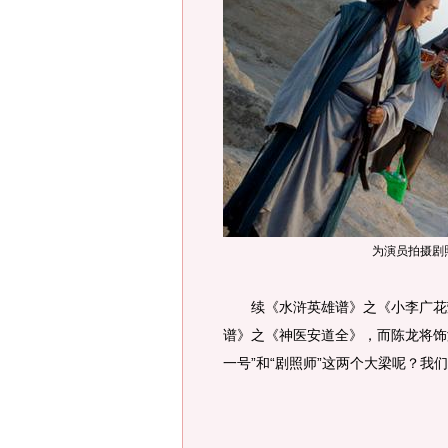
为演员拍摄剧
续《水浒英雄谱》之《小李广花荣
谱》之《神医安道全》，而陈龙将饰
一号”和“剧照师”这两个大梁呢？我