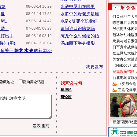
陈龙
水浒中梁山在哪里
08-03-14 16:29
茶 余 饭
问世
水浒中的母老虎是谁
08-01-14 17:55
·
何炅获地产大亨
...
水浒q版哪个职业好
07-05-14 14:42
·
陈慧琳产后恢复
...
请问谁认识陈龙吗
07-03-05 08:28
·
殷桃街头休闲装
·
范冰冰红地毯
大打出手
陈龙什么时候结的婚
06-08-16 08:19
·
姚晨与老公素
》(图)
汤加丽下半身摄影
06-04-13 18:04
·
日军竟拿战俘
更多关于
陈龙 水浒
的新闻>>
·
盘点网坛大腕
·
美女办公室遭
·
《Nobody》
我要发布
·
搜狐娱乐招聘
·
台北电玩展靓丽S
隐藏地址
设为辩论话题
我来说两句
·
《变形金刚
精华区
·
王岳伦爆李
辩论区
新版“西游”绝