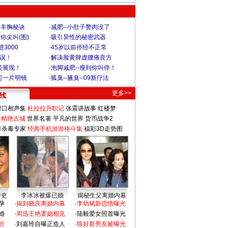
爆丰胸秘诀
·
减肥--小肚子赘肉没了
你尖叫(图)
·
吸引异性的秘密武器
3000
·
45岁以前停经不正常
不误！
·
解决脸黄脾虚腰痛良方
美展现！
·
泡脚减肥--瘦到你叫停！
起一片明镜
·
狐臭--腋臭--09新疗法
更多>>
对口相声集
杜拉拉升职记
张震讲故事
红楼梦
-精绝古城
世界名著
平凡的世界
货币战争2
毒杀毒专家
经典手机游游格斗集
福彩3D走势图
情史
李冰冰被爆已婚
揭秘生父离婚内幕
孕
·
揭刘晓庆离婚内幕
·
李幼斌新恋情曝光
婚
·
周迅王艳婆媳相见
·
陆毅爱女照首曝光
折
·
刘嘉玲自曝正造人
·
陈好新男友被曝光