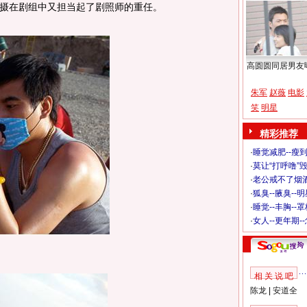
摄在剧组中又担当起了剧照师的重任。
高圆圆同居男友
朱军
赵薇
电影
笑
明星
精彩推荐
·
睡觉减肥--瘦到
·
莫让“打呼噜”
·
老公戒不了烟酒
·
狐臭--腋臭--
·
睡觉--丰胸--
·
女人--更年期-
相 关 说 吧
陈龙
|
安道全