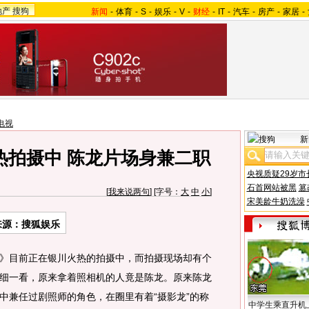
地产
搜狗
新闻
-
体育
-
S
-
娱乐
-
V
-
财经
-
IT
-
汽车
-
房产
-
家居
-
电视
新
热拍摄中 陈龙片场身兼二职
央视质疑29岁市
石首网站被黑
篡
[
我来说两句
] [字号：
大
中
小
]
宋美龄牛奶洗澡
来源：搜狐娱乐
目前正在银川火热的拍摄中，而拍摄现场却有个
细一看，原来拿着照相机的人竟是陈龙。原来陈龙
中兼任过剧照师的角色，在圈里有着“摄影龙”的称
中学生乘直升机