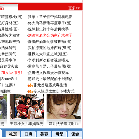
 后
更多>>
喂猕猴桃(图)
·
独家：章子怡带妈妈看电影
好身材(图)
·
佟大为马伊琍再度牵手(图)
秀性感(图)
·
倪萍赵忠祥十年后再携手
服装皆为租赁
·
刘涛富豪老公为家产求生子
颜乘地铁被拍
·
舒淇醉酒瞬间惨被抓拍(图)
做活体解剖
·
实拍漂亮的地摊西施(组图)
的暴烈脾气
·
世界九大罪恶之城(组图)
遇灵异事件
·
李孝利新欢私密视频曝光
成命案导火索
·
孟庭苇可爱儿子最新照(图)
：加入我们吧！
·
点击进入搜狐娱乐影视库
howGirl
·
游戏史上最般配的十对情侣
2》送票！
·
张元首透露戒毒生活
湘胎教
·
令人惊叹太空步下楼方式
密照
王菲小女儿李嫣曝光
酒井法子痛哭谢罪