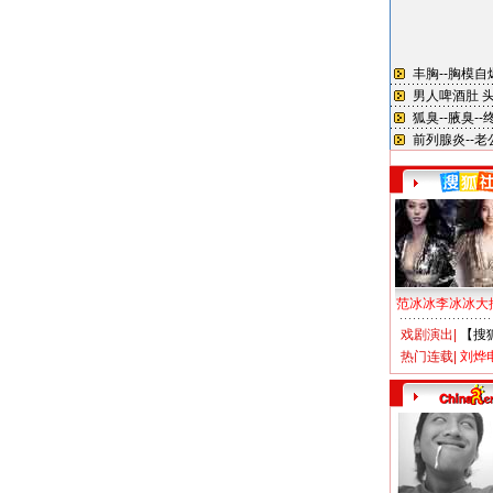
范冰冰李冰冰大
戏剧演出
|
【搜
热门连载
|
刘烨