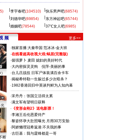
5)
李宇春吧
(104510)
快乐男声吧
(68574)
刘德华吧
(69854)
东方神起吧
(65744)
婚姻吧
(78544)
37℃女人吧
(6985)
视 频
更多>>
·
独家首播:大秦帝国
范冰冰-金大班
·
在线看超高收视大戏:
蜗居(完整版)
·
倔强萝卜
麦田
媳妇的美好时代
·
大内密探灵灵狗
倪萍-美丽的事
·
台儿庄战役 日军尸体装满百余卡车
声》
·
揭秘希特勒一生躲过多少次暗杀？
·
1982香港回归中英谈判鲜为人知内幕
·
宋丹丹：张国立活得太累
·
满文军有望明日获释
曝光
·
《变形金刚2》送电影票！
·
李湘王岳伦恩爱待产
·
黎姿怀孕大肚照曝光 月用30万安胎
·
阿娇懒理冠希返港:不关我的事
·
古巨基：我与霆锋都是一哥
不断