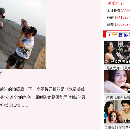
说 吧 排 行
上证指数
(7744
苏醒吧
(41523)
贴图吧
(68789)
最 热 
谍战大片-《风
照
》的拍摄后，下一个即将开拍的是《水浒英雄
演“安道全”的角色，届时陈龙是否能同时挑起“男
闺房视频自拍
们将拭目以待……
自爆捉奸后恶梦