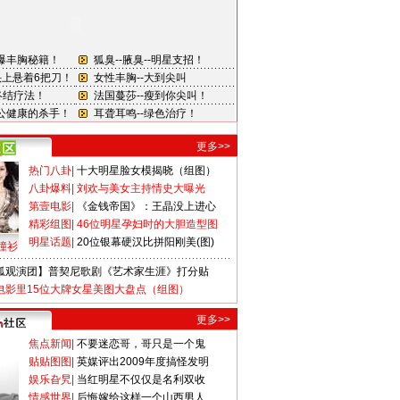
更多>>
热门八卦
|
十大明星脸女模揭晓（组图）
八卦爆料
|
刘欢与美女主持情史大曝光
第壹电影
|
《金钱帝国》：王晶没上进心
精彩组图
|
46位明星孕妇时的大胆造型图
明星话题
|
20位银幕硬汉比拼阳刚美(图)
撞衫
狐观演团】普契尼歌剧《艺术家生涯》打分贴
电影里15位大牌女星美图大盘点（组图）
更多>>
焦点新闻
|
不要迷恋哥，哥只是一个鬼
贴贴图图
|
英媒评出2009年度搞怪发明
娱乐旮旯
|
当红明星不仅仅是名利双收
情感世界
|
后悔嫁给这样一个山西男人