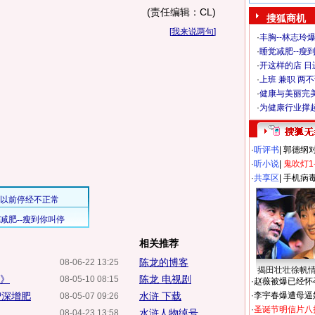
(责任编辑：CL)
搜狐商机
[
我来说两句
]
·
丰胸--林志玲
·
睡觉减肥--瘦到
·
开这样的店 日进
·
上班 兼职 两
·
健康与美丽完
·
为健康行业撑
·
听评书
|
郭德纲
·
听小说
|
鬼吹灯1
·
共享区
|
手机病
相关推荐
陈龙的博客
08-06-22 13:25
揭田壮壮徐帆
浒》
陈龙 电视剧
08-05-10 08:15
·
赵薇被爆已经怀
智深增肥
水浒 下载
·
李宇春爆遭母逼
08-05-07 09:26
·
圣诞节明信片八
水浒人物绰号
08-04-23 13:58