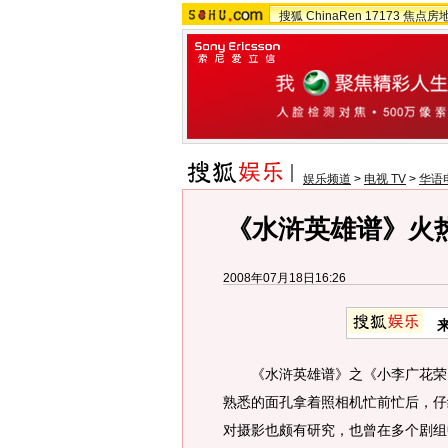
搜狐
ChinaRen
17173
焦点房
娱乐频道
>
电视 TV
>
华语
《水浒英雄谱》火
2008年07月18日16:26
《水浒英雄谱》之《小李广花荣》
熟悉的面孔拿着照相机忙前忙后，仔
对摄影也颇有研究，也曾在多个剧组