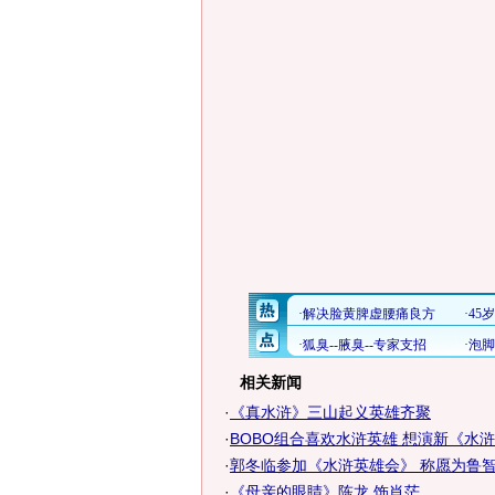
相关新闻
·
《真水浒》三山起义英雄齐聚
·
BOBO组合喜欢水浒英雄 想演新《水
·
郭冬临参加《水浒英雄会》 称愿为鲁
·
《母亲的眼睛》陈龙 饰肖茫