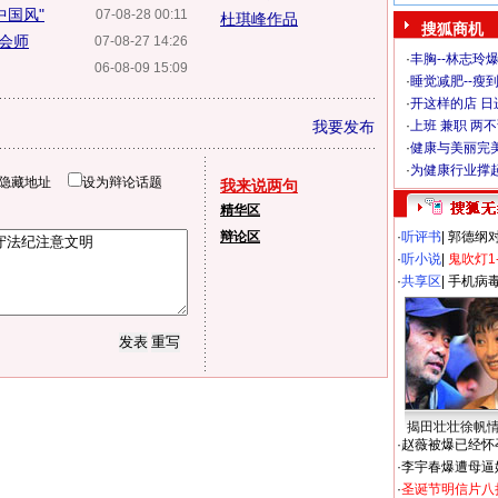
中国风"
07-08-28 00:11
杜琪峰作品
搜狐商机
城会师
07-08-27 14:26
·
丰胸--林志玲
06-08-09 15:09
·
睡觉减肥--瘦到
·
开这样的店 日进
我要发布
·
上班 兼职 两
·
健康与美丽完
·
为健康行业撑
隐藏地址
设为辩论话题
我来说两句
精华区
辩论区
·
听评书
|
郭德纲
·
听小说
|
鬼吹灯1
·
共享区
|
手机病
揭田壮壮徐帆
·
赵薇被爆已经怀
·
李宇春爆遭母逼
·
圣诞节明信片八