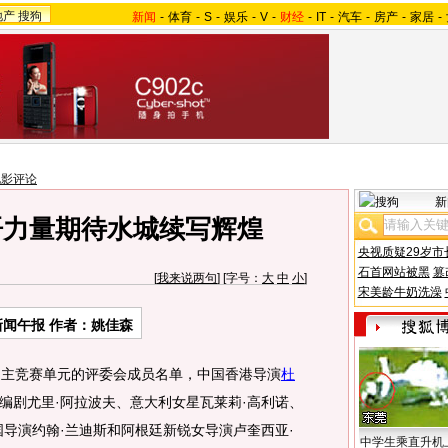
地产
搜狗
新闻
-
体育
-
S
-
娱乐
-
V
-
财经
-
IT
-
汽车
-
房产
-
家居
-
电影评论
新
语力量期待水城续写辉煌
央视质疑29岁市
石首网站被黑
篡
[
我来说两句
] [字号：
大
中
小
]
宋美龄牛奶洗澡
新闻午报 作者：姚佳森
主竞赛单元的评委会成员名单，中国香港导演
杜
编剧尤里·阿拉波夫、意大利女星瓦莱莉·高利诺、
国导演约翰·兰迪斯和阿根廷新锐女导演卢奎西亚·
中学生乘直升机