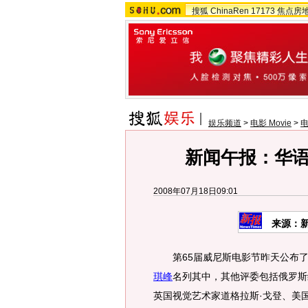
搜狐
ChinaRen
17173
焦点房
娱乐频道
>
电影 Movie
>
新闻午报：华
2008年07月18日09:01
来源：
第65届威尼斯电影节昨天公布了
琪峰
名列其中，其他评委包括俄罗斯
英国视觉艺术家道格拉斯·戈登、美