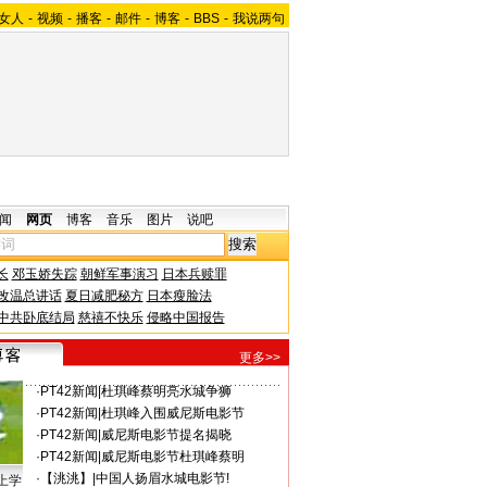
女人
-
视频
-
播客
-
邮件
-
博客
-
BBS
-
我说两句
闻
网页
博客
音乐
图片
说吧
长
邓玉娇失踪
朝鲜军事演习
日本兵赎罪
改温总讲话
夏日减肥秘方
日本瘦脸法
中共卧底结局
慈禧不快乐
侵略中国报告
更多>>
·
PT42新闻
|
杜琪峰蔡明亮水城争狮
·
PT42新闻
|
杜琪峰入围威尼斯电影节
·
PT42新闻
|
威尼斯电影节提名揭晓
·
PT42新闻
|
威尼斯电影节杜琪峰蔡明
·
【洮洮】
|
中国人扬眉水城电影节!
上学