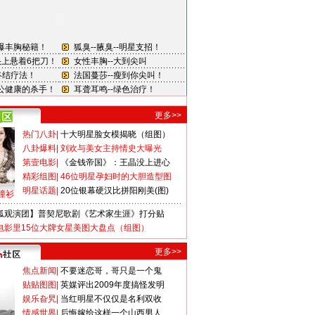
更多>>
热门八卦
|
十大明星脸女模揭晓（组图）
八卦爆料
|
刘欢与美女主持情史大曝光
第壹电影
|
《金钱帝国》：王晶没上进心
精彩组图
|
46位明星孕妇时的大胆造型图
明星话题
|
20位银幕硬汉比拼阳刚美(图)
撞衫
狐观演团】普契尼歌剧《艺术家生涯》打分贴
电影里15位大牌女星美图大盘点（组图）
更多>>
焦点新闻
|
不要迷恋哥，哥只是一个鬼
贴贴图图
|
英媒评出2009年度搞怪发明
娱乐旮旯
|
当红明星不仅仅是名利双收
情感世界
|
后悔嫁给这样一个山西男人