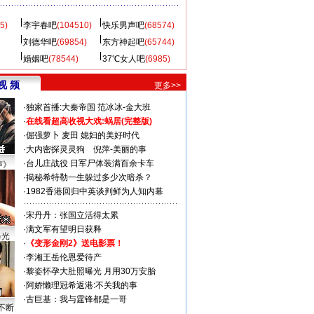
5)
李宇春吧
(104510)
快乐男声吧
(68574)
刘德华吧
(69854)
东方神起吧
(65744)
婚姻吧
(78544)
37℃女人吧
(6985)
视 频
更多>>
·
独家首播:大秦帝国
范冰冰-金大班
·
在线看超高收视大戏:
蜗居(完整版)
·
倔强萝卜
麦田
媳妇的美好时代
·
大内密探灵灵狗
倪萍-美丽的事
·
台儿庄战役 日军尸体装满百余卡车
声》
·
揭秘希特勒一生躲过多少次暗杀？
·
1982香港回归中英谈判鲜为人知内幕
·
宋丹丹：张国立活得太累
·
满文军有望明日获释
曝光
·
《变形金刚2》送电影票！
·
李湘王岳伦恩爱待产
·
黎姿怀孕大肚照曝光 月用30万安胎
·
阿娇懒理冠希返港:不关我的事
·
古巨基：我与霆锋都是一哥
不断