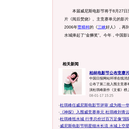
本届威尼斯电影节将于8月27日至
片《阅后焚烧》。主竞赛单元的影片将
2006年
贾樟柯
的《
三峡
好人》，再到
水城捧起了“金狮奖”。今年，中国
相关新闻
柏林电影节公布竞赛片
中国日报网站环球在线消息
公布了第二批入围主竞赛单
演杜琪峰新作《文雀》榜上有
08-01-17 15:25
·
杜琪峰任威尼斯电影节评审 成为唯一
·
《神探》入围威竞赛单元 杜琪峰刘青云赶
·
杜琪峰抵水城 行李总价过百万足像"国
·
威尼斯电影节明星细水长流 水城上空