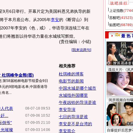
说 吧 排 行
上证指数
(7744
9月6日举行。开幕片定为美国科恩兄弟执导的新
苏醒吧
(41523)
于本月底公布。从2005年
李安
的《断背山》到
贴图吧
(68789)
2007年李安的《色，戒》，华语导演连续三年在
最 热 
影迷们将翘首以待华语力量在水城续写辉煌。
(责任编辑：小锘)
[
我来说两句
]
相关推荐
谍战大片-《风
杜琪峰的博客
 杜琪峰争金熊(图)
:第58届柏林电影节组委会9日
电影节的新闻
元的9部电影名单,中国香港导
中国水城是哪个城市
名...
水城指外国哪里
闺房视频自拍
午夜凶铃的导演是谁
华人代表
08-07-18 09:53
李安导演
...
07-09-06 10:52
七日的导演是谁
际倒爷"
07-09-05 21:10
李安是不是台湾的
星光璀璨
07-09-03 14:06
自爆捉奸后恶梦
李安简介