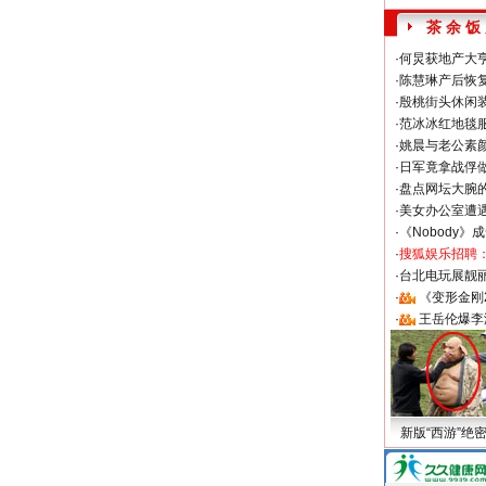
茶 余 饭
·
何炅获地产大亨
·
陈慧琳产后恢复
·
殷桃街头休闲装
·
范冰冰红地毯
·
姚晨与老公素
·
日军竟拿战俘
·
盘点网坛大腕
·
美女办公室遭
·
《Nobody》
·
搜狐娱乐招聘
·
台北电玩展靓丽S
·
《变形金刚
·
王岳伦爆李
新版“西游”绝