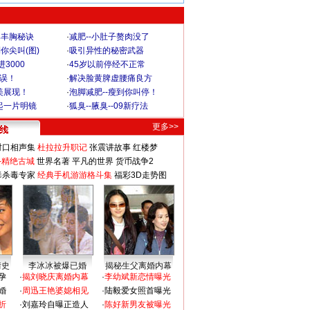
爆丰胸秘诀
·
减肥--小肚子赘肉没了
你尖叫(图)
·
吸引异性的秘密武器
3000
·
45岁以前停经不正常
不误！
·
解决脸黄脾虚腰痛良方
美展现！
·
泡脚减肥--瘦到你叫停！
起一片明镜
·
狐臭--腋臭--09新疗法
更多>>
对口相声集
杜拉拉升职记
张震讲故事
红楼梦
-精绝古城
世界名著
平凡的世界
货币战争2
毒杀毒专家
经典手机游游格斗集
福彩3D走势图
情史
李冰冰被爆已婚
揭秘生父离婚内幕
孕
·
揭刘晓庆离婚内幕
·
李幼斌新恋情曝光
婚
·
周迅王艳婆媳相见
·
陆毅爱女照首曝光
折
·
刘嘉玲自曝正造人
·
陈好新男友被曝光