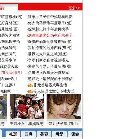
 后
更多>>
喂猕猴桃(图)
·
独家：章子怡带妈妈看电影
好身材(图)
·
佟大为马伊琍再度牵手(图)
秀性感(图)
·
倪萍赵忠祥十年后再携手
服装皆为租赁
·
刘涛富豪老公为家产求生子
颜乘地铁被拍
·
舒淇醉酒瞬间惨被抓拍(图)
做活体解剖
·
实拍漂亮的地摊西施(组图)
的暴烈脾气
·
世界九大罪恶之城(组图)
遇灵异事件
·
李孝利新欢私密视频曝光
成命案导火索
·
孟庭苇可爱儿子最新照(图)
：加入我们吧！
·
点击进入搜狐娱乐影视库
howGirl
·
游戏史上最般配的十对情侣
2》送票！
·
张元首透露戒毒生活
湘胎教
·
令人惊叹太空步下楼方式
密照
王菲小女儿李嫣曝光
酒井法子痛哭谢罪