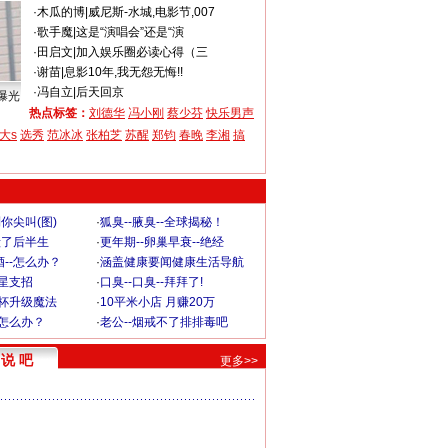
·
木瓜的博
|
威尼斯-水城,电影节,007
·
歌手魔
|
这是“演唱会”还是“演
·
田启文
|
加入娱乐圈必读心得（三
·
谢苗
|
息影10年,我无怨无悔!!
·
冯自立
|
后天回京
曝光
热点标签：
刘德华
冯小刚
蔡少芬
快乐男声
大s
选秀
范冰冰
张柏芝
苏醒
郑钧
春晚
李湘
搞
你尖叫(图)
·
狐臭--腋臭--全球揭秘！
毁了后半生
·
更年期--卵巢早衰--绝经
--怎么办？
·
涵盖健康要闻健康生活导航
明星支招
·
口臭--口臭--拜拜了!
罩杯升级魔法
·
10平米小店 月赚20万
-怎么办？
·
老公--烟戒不了排排毒吧
说 吧
更多>>