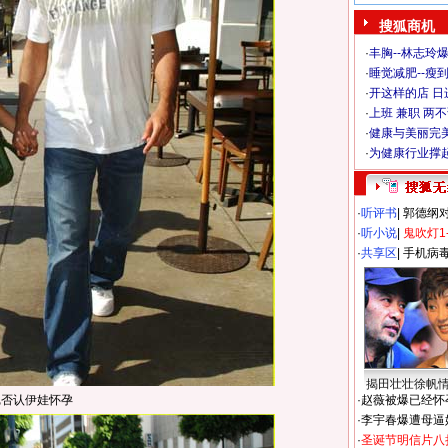
搜狐商机
·
丰胸--林志玲
·
睡觉减肥--瘦到
·
开这样的店 日进
·
上班 兼职 两
·
健康与美丽完
·
为健康行业撑
·
听评书
|
郭德纲
·
听小说
|
鬼吹灯1
·
共享区
|
手机病
揭田壮壮徐帆
尼否认伊娃怀孕
·
赵薇被爆已经怀
·
李宇春爆遭母逼
·
圣诞节明信片八