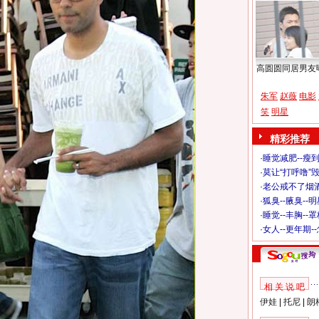
高圆圆同居男友
朱军
赵薇
电影
笑
明星
精彩推荐
·
睡觉减肥--瘦到
·
莫让“打呼噜”
·
老公戒不了烟酒
·
狐臭--腋臭--
·
睡觉--丰胸--
·
女人--更年期-
相 关 说 吧
伊娃
|
托尼
|
朗