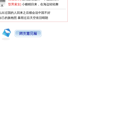
型男索女
|
小糖精归来，在海边轻轻舞
口水
么出过国的人回来之后都会说中国不好
自己的旗袍照
暴雨过后天空依旧晴朗