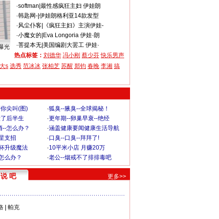
·
softman
|
最性感疯狂主妇 伊娃朗
·
韩匙网-
|
伊娃朗格利亚14款发型
·
风尘仆客
|
《疯狂主妇》主演伊娃-
·
小魔女的
|
Eva Longoria 伊娃·朗
·
菩提本无
|
美国编剧大罢工 伊娃·
曝光
热点标签：
刘德华
冯小刚
蔡少芬
快乐男声
大s
选秀
范冰冰
张柏芝
苏醒
郑钧
春晚
李湘
搞
你尖叫(图)
·
狐臭--腋臭--全球揭秘！
毁了后半生
·
更年期--卵巢早衰--绝经
--怎么办？
·
涵盖健康要闻健康生活导航
明星支招
·
口臭--口臭--拜拜了!
罩杯升级魔法
·
10平米小店 月赚20万
-怎么办？
·
老公--烟戒不了排排毒吧
说 吧
更多>>
格
|
帕克