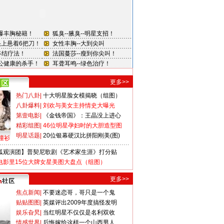
更多>>
热门八卦
|
十大明星脸女模揭晓（组图）
八卦爆料
|
刘欢与美女主持情史大曝光
第壹电影
|
《金钱帝国》：王晶没上进心
精彩组图
|
46位明星孕妇时的大胆造型图
明星话题
|
20位银幕硬汉比拼阳刚美(图)
撞衫
狐观演团】普契尼歌剧《艺术家生涯》打分贴
电影里15位大牌女星美图大盘点（组图）
更多>>
焦点新闻
|
不要迷恋哥，哥只是一个鬼
贴贴图图
|
英媒评出2009年度搞怪发明
娱乐旮旯
|
当红明星不仅仅是名利双收
情感世界
|
后悔嫁给这样一个山西男人