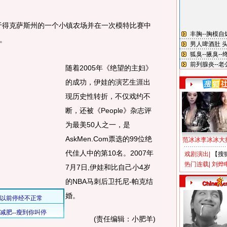
得克萨斯州的一个小镇农场并在一次模特比赛中
。
随着2005年《绝望的主妇》
的成功，伊娃的演艺生涯出
现历史性转折，不仅戏约不
断，还被《People》杂志评
为最美50人之一，是
AskMen.Com票选的99位绝
范冰冰李冰冰大
代佳人中的第10名。2007年
戏剧演出
|
【搜
热门连载
|
刘烨
7月7日,伊娃和比自己小4岁
的NBA马刺后卫托尼-帕克结
婚。
(责任编辑：小肥羊)