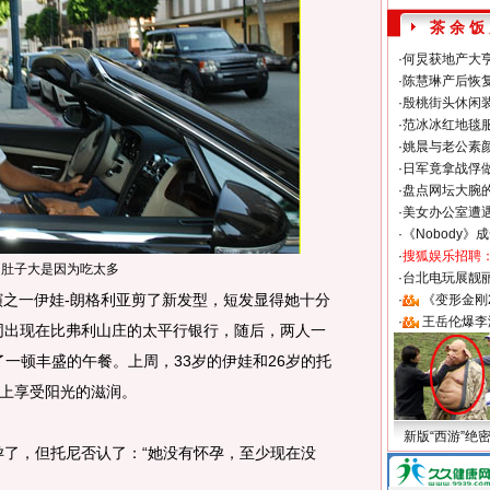
茶 余 饭
·
何炅获地产大亨
·
陈慧琳产后恢复
·
殷桃街头休闲装
·
范冰冰红地毯
·
姚晨与老公素
·
日军竟拿战俘
·
盘点网坛大腕
·
美女办公室遭
·
《Nobody》
·
搜狐娱乐招聘
：肚子大是因为吃太多
·
台北电玩展靓丽S
之一伊娃-朗格利亚剪了新发型，短发显得她十分
·
《变形金刚
·
王岳伦爆李
同出现在比弗利山庄的太平行银行，随后，两人一
用了一顿丰盛的午餐。上周，33岁的伊娃和26岁的托
上享受阳光的滋润。
新版“西游”绝
了，但托尼否认了：“她没有怀孕，至少现在没