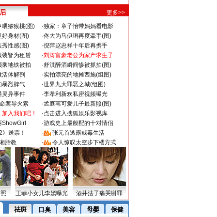
 后
更多>>
喂猕猴桃(图)
·
独家：章子怡带妈妈看电影
好身材(图)
·
佟大为马伊琍再度牵手(图)
秀性感(图)
·
倪萍赵忠祥十年后再携手
服装皆为租赁
·
刘涛富豪老公为家产求生子
颜乘地铁被拍
·
舒淇醉酒瞬间惨被抓拍(图)
做活体解剖
·
实拍漂亮的地摊西施(组图)
的暴烈脾气
·
世界九大罪恶之城(组图)
遇灵异事件
·
李孝利新欢私密视频曝光
成命案导火索
·
孟庭苇可爱儿子最新照(图)
：加入我们吧！
·
点击进入搜狐娱乐影视库
howGirl
·
游戏史上最般配的十对情侣
2》送票！
·
张元首透露戒毒生活
湘胎教
·
令人惊叹太空步下楼方式
密照
王菲小女儿李嫣曝光
酒井法子痛哭谢罪