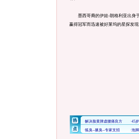
墨西哥裔的伊娃-朗格利亚出身于
赢得冠军而迅速被好莱坞的星探发现