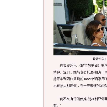
设计对白
搜狐娱乐讯 《绝望的主妇》主演
精神。近日，她与老公托尼-帕克一
起开车到西好莱坞的Toast饭店享
尼在意大利度假，在一艘奢侈的油轮
前不久有传闻伊娃-朗格利亚怀孕
有。”