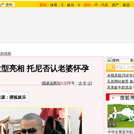
地产
搜狗
新闻
-
体育
-
S
-
娱乐
-
V
-
财经
-
IT
-
汽车
-
房产
-
家居
-
八卦绯闻
新
发型亮相 托尼否认老婆怀孕
央视质疑29岁市
石首网站被黑
篡
[
我来说两句
(1)
] [字号：
大
中
小
]
宋美龄牛奶洗澡
来源：搜狐娱乐
中学生乘直升机