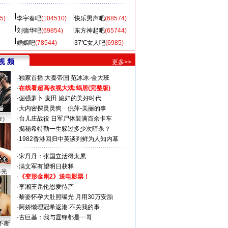
5)
李宇春吧
(104510)
快乐男声吧
(68574)
刘德华吧
(69854)
东方神起吧
(65744)
婚姻吧
(78544)
37℃女人吧
(6985)
视 频
更多>>
·
独家首播:大秦帝国
范冰冰-金大班
·
在线看超高收视大戏:
蜗居(完整版)
·
倔强萝卜
麦田
媳妇的美好时代
·
大内密探灵灵狗
倪萍-美丽的事
·
台儿庄战役 日军尸体装满百余卡车
声》
·
揭秘希特勒一生躲过多少次暗杀？
·
1982香港回归中英谈判鲜为人知内幕
·
宋丹丹：张国立活得太累
·
满文军有望明日获释
曝光
·
《变形金刚2》送电影票！
·
李湘王岳伦恩爱待产
·
黎姿怀孕大肚照曝光 月用30万安胎
·
阿娇懒理冠希返港:不关我的事
·
古巨基：我与霆锋都是一哥
不断