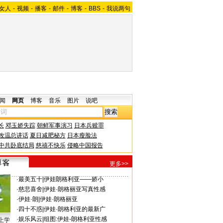
女人
-
视频
-
播客
-
邮件
-
博客
-
BBS
-
我说两句
闻
网页
博客
音乐
图片
说吧
长
邓玉娇失踪
朝鲜军事演习
日本兵赎罪
改温总讲话
夏日减肥秘方
日本瘦脸法
中共卧底结局
慈禧不快乐
侵略中国报告
更多>>
·
最美五十
|
伊娃朗格利亚——娇小
·
慈悲喜舍
|
伊娃·朗格丽亚写真性感
·
伊娃·朗
|
伊娃·朗格丽亚
·
四十不惑
|
伊娃·朗格利亚的最新广
·
娱乐风云
|
组图:伊娃-朗格利亚性感
上学