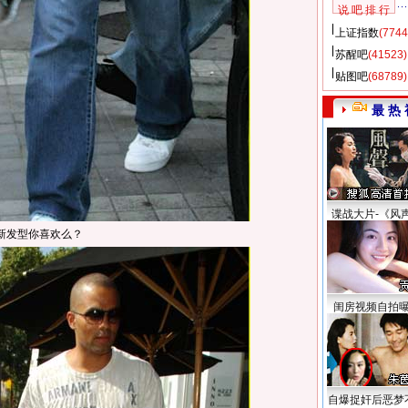
说 吧 排 行
上证指数
(7744
苏醒吧
(41523)
贴图吧
(68789)
最 热 
谍战大片-《风
新发型你喜欢么？
闺房视频自拍
自爆捉奸后恶梦