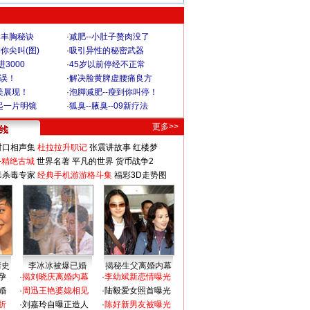
爆丰胸秘诀
·
减肥--小肚子赘肉没了
你尖叫(图)
·
吸引异性的秘密武器
3000
·
45岁以前停经不正常
不误！
·
解决脸黄脾虚腰痛良方
美展现！
·
泡脚减肥--瘦到你叫停！
起一片明镜
·
狐臭--腋臭--09新疗法
更多>>
对口相声集
杜拉拉升职记
张震讲故事
红楼梦
-精绝古城
世界名著
平凡的世界
货币战争2
毒杀毒专家
经典手机游游格斗集
福彩3D走势图
情史
李冰冰被爆已婚
揭秘生父离婚内幕
孕
·
揭刘晓庆离婚内幕
·
李幼斌新恋情曝光
婚
·
周迅王艳婆媳相见
·
陆毅爱女照首曝光
折
·
刘嘉玲自曝正造人
·
陈好新男友被曝光