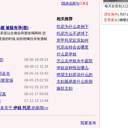
[
我来说两句
(1条)
]
每天在吞别人
漂在海外
|
为什
相关推荐
型男索女
|
晒晒
托尼为什么老倒下
腹 被疑有孕(图)
格莉亚以往都会和朋友喝两杯,但
托尼怎么不进球了
度假的时候,却拒绝喝任何有酒精
意甲托尼近况如何
托尼会转会去哪里
什么是伊娃
)
08-06-18 08:14
怎么去伊娃水中庭院
08-06-12 11:28
伊娃这种怪在哪儿
部走光
08-05-16 15:40
绝望主妇是说什么的
亲密登场
08-05-15 02:59
主妇最易发什么疾病
08-01-25 10:35
疯狂主妇
写真
08-01-17 09:09
闻
07-12-13 13:48
更多关于
伊娃 托尼
的新闻>>
我要发布