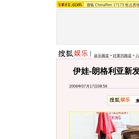
搜狐
ChinaRen
17173
焦点房
娱乐频道
>
好莱坞频道
>
伊娃-朗格利亚新
2008年07月17日08:56