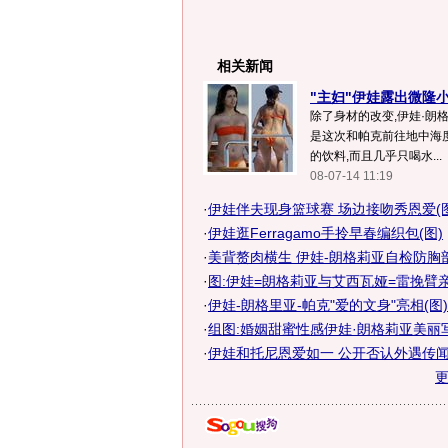
相关新闻
"主妇"伊娃露出微隆小
除了身材的改变,伊娃·朗
是这次和帕克前往地中海
的饮料,而且几乎只喝水...
08-07-14 11:19
·
伊娃伴夫现身篮球赛 场边接吻秀恩爱(图
·
伊娃逛Ferragamo手拎早春编织包(图)
·
美背赘肉横生 伊娃-朗格莉亚自检防胸
·
图:伊娃=朗格莉亚与艾西瓦娅=雷挽臂
·
伊娃-朗格里亚-帕克"爱的文身"亮相(图)
·
组图:婚姻甜蜜性感伊娃·朗格莉亚美丽
·
伊娃和托尼恩爱如一 公开否认外遇传