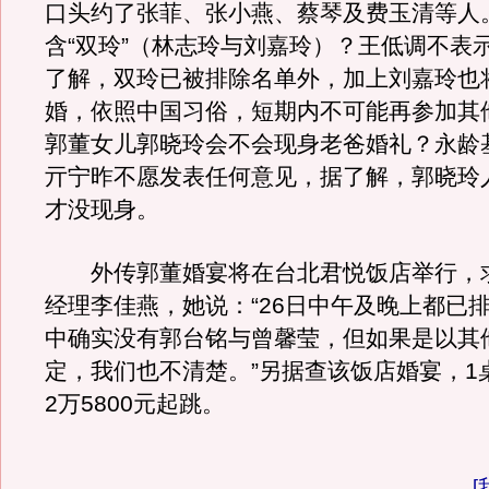
口头约了张菲、张小燕、蔡琴及费玉清等人
含“双玲”（林志玲与刘嘉玲）？王低调不表
了解，双玲已被排除名单外，加上刘嘉玲也
婚，依照中国习俗，短期内不可能再参加其
郭董女儿郭晓玲会不会现身老爸婚礼？永龄
亓宁昨不愿发表任何意见，据了解，郭晓玲
才没现身。
外传郭董婚宴将在台北君悦饭店举行，
经理李佳燕，她说：“26日中午及晚上都已
中确实没有郭台铭与曾馨莹，但如果是以其
定，我们也不清楚。”另据查该饭店婚宴，1
2万5800元起跳。
[