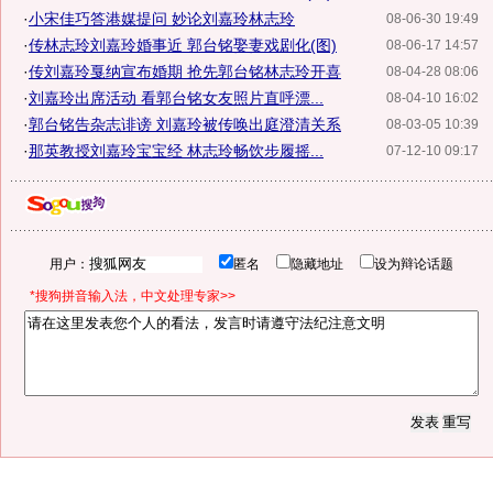
·
小宋佳巧答港媒提问 妙论刘嘉玲林志玲
08-06-30 19:49
·
传林志玲刘嘉玲婚事近 郭台铭娶妻戏剧化(图)
08-06-17 14:57
·
传刘嘉玲戛纳宣布婚期 抢先郭台铭林志玲开喜
08-04-28 08:06
·
刘嘉玲出席活动 看郭台铭女友照片直呼漂...
08-04-10 16:02
·
郭台铭告杂志诽谤 刘嘉玲被传唤出庭澄清关系
08-03-05 10:39
·
那英教授刘嘉玲宝宝经 林志玲畅饮步履摇...
07-12-10 09:17
用户：
匿名
隐藏地址
设为辩论话题
*搜狗拼音输入法，中文处理专家>>