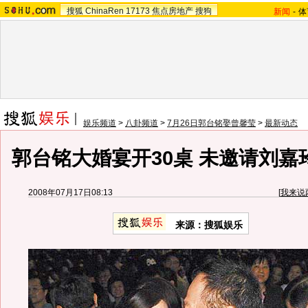
搜狐
ChinaRen
17173
焦点房地产
搜狗
新闻
-
体
娱乐频道
>
八卦频道
>
7月26日郭台铭娶曾馨莹
>
最新动态
郭台铭大婚宴开30桌 未邀请刘嘉玲
2008年07月17日08:13
[
我来说
来源：搜狐娱乐