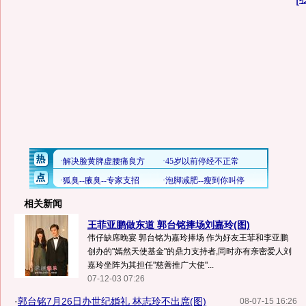
相关新闻
王菲亚鹏做东道 郭台铭捧场刘嘉玲(图)
伟仔缺席晚宴 郭台铭为嘉玲捧场 作为好友王菲和李亚鹏
创办的"嫣然天使基金"的鼎力支持者,同时亦有亲密爱人刘
嘉玲坐阵为其担任"慈善推广大使"...
07-12-03 07:26
·
郭台铭7月26日办世纪婚礼 林志玲不出席(图)
08-07-15 16:26