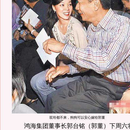
双玲都不来，狗狗可以安心嫁给郭董
鸿海集团董事长郭台铭（郭董）下周六