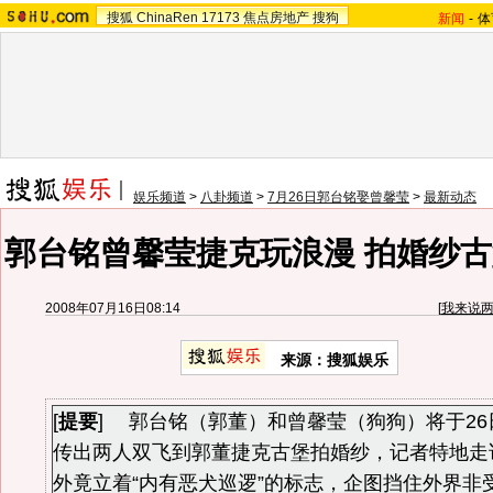
搜狐
ChinaRen
17173
焦点房地产
搜狗
新闻
-
体
娱乐频道
>
八卦频道
>
7月26日郭台铭娶曾馨莹
>
最新动态
郭台铭曾馨莹捷克玩浪漫 拍婚纱古
2008年07月16日08:14
[
我来说
来源：搜狐娱乐
[
提要
] 郭台铭（郭董）和曾馨莹（狗狗）将于2
传出两人双飞到郭董捷克古堡拍婚纱，记者特地走
外竟立着“内有恶犬巡逻”的标志，企图挡住外界非