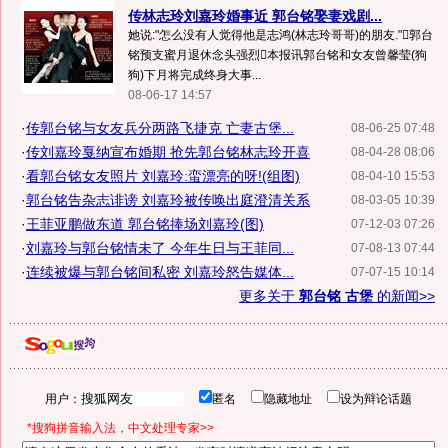
传林志玲刘嘉玲婚事近 郭台铭娶妻戏剧...
她说:"怎么没有人觉得他是志鸿(林志玲哥哥)的朋友."郭台
铭预支蜜月退休念头强烈本报讯郭台铭和女友曾馨莹(狗
狗)下月将完成终身大事...
08-06-17 14:57
·
传郭台铭与女友兵分两路飞捷克 亡妻古堡...
08-06-25 07:48
·
传刘嘉玲戛纳宣布婚期 抢先郭台铭林志玲开喜
08-04-28 08:06
·
看郭台铭女友照片 刘嘉玲:蛮漂亮的呀!(组图)
08-04-10 15:53
·
郭台铭告杂志诽谤 刘嘉玲被传唤出庭澄清关系
08-03-05 10:39
·
王菲亚鹏做东道 郭台铭捧场刘嘉玲(图)
07-12-03 07:26
·
刘嘉玲与郭台铭情未了 今年生日与王菲同...
07-08-13 07:44
·
连续被爆与郭台铭间私密 刘嘉玲怒告媒体...
07-07-15 10:14
更多关于
郭台铭 古堡
的新闻>>
用户：
匿名
隐藏地址
设为辩论话题
*搜狗拼音输入法，中文处理专家>>