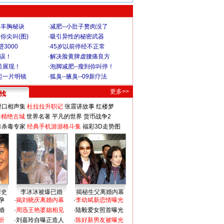
爆丰胸秘诀
·
减肥--小肚子赘肉没了
你尖叫(图)
·
吸引异性的秘密武器
3000
·
45岁以前停经不正常
不误！
·
解决脸黄脾虚腰痛良方
美展现！
·
泡脚减肥--瘦到你叫停！
起一片明镜
·
狐臭--腋臭--09新疗法
更多>>
对口相声集
杜拉拉升职记
张震讲故事
红楼梦
-精绝古城
世界名著
平凡的世界
货币战争2
毒杀毒专家
经典手机游游格斗集
福彩3D走势图
情史
李冰冰被爆已婚
揭秘生父离婚内幕
孕
·
揭刘晓庆离婚内幕
·
李幼斌新恋情曝光
婚
·
周迅王艳婆媳相见
·
陆毅爱女照首曝光
折
·
刘嘉玲自曝正造人
·
陈好新男友被曝光