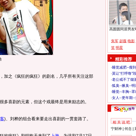
高圆圆同居男友
朱军
赵薇
电影
笑
明星
精彩推荐
渤
·
睡觉减肥--瘦到
·
莫让“打呼噜”
加之《疯狂的疯狂》的剧名，几乎所有关注这部
·
老公戒不了烟酒
·
狐臭--腋臭--
·
睡觉--丰胸--
·
女人--更年期-
多喜剧的元素，但这个戏最终是用来励志的。
客
)
、刘桦的组合看来要走出喜剧的一贯套路了。
相 关 说 吧
宁财神
|
何念
|
狂的疯狂》剧组昨天来到了
上海
，为该剧7月17日