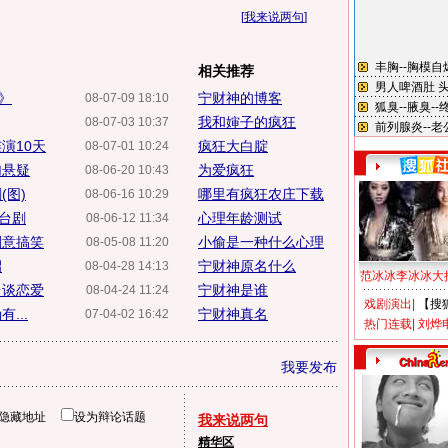
[
我来说两句
]
相关推荐
》
宁财神的博客
08-07-09 18:10
我和婶子的疯狂
08-07-03 10:37
演10天
疯狂大白腚
08-07-01 10:24
加悬疑
为爱疯狂
08-06-20 10:43
(图)
哪里有疯狂农庄下载
08-06-16 10:29
舞台剧
心理年龄测试
08-06-12 11:34
刻意搞笑
小偷是一种什么心理
08-05-08 11:20
招
宁财神原名什么
08-04-28 14:13
范冰冰李冰冰大
台谈恋爱
宁财神是谁
08-04-24 11:24
戏剧演出
|
【搜
...
宁财神真名
07-04-02 16:42
热门连载
|
刘烨
我要发布
隐藏地址
设为辩论话题
我来说两句
精华区