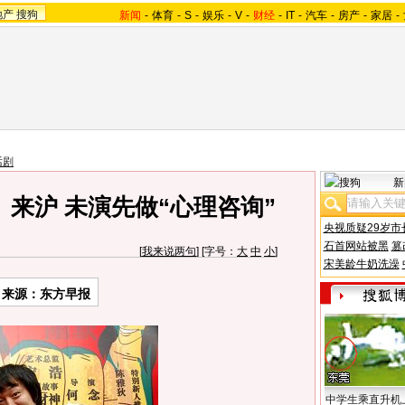
地产
搜狗
新闻
-
体育
-
S
-
娱乐
-
V
-
财经
-
IT
-
汽车
-
房产
-
家居
-
话剧
新
来沪 未演先做“心理咨询”
央视质疑29岁市
石首网站被黑
篡
[
我来说两句
] [字号：
大
中
小
]
宋美龄牛奶洗澡
来源：东方早报
中学生乘直升机