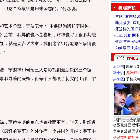
搜狐商机
，但这个戏最终是用来励志的。”何念说。
·
丰胸--林志玲
·
睡觉减肥--瘦到
艺术总监，宁浩表示：“不要以为我和宁财神、
·
开这样的店 日进
》之前，我导的也不是喜剧，财神也写了很多其他
·
上班 兼职 两
·
健康与美丽完
疑，就是要告诉大家，我们这个组合能做的事情很
·
为健康行业撑
。”
·
听评书
|
郭德纲
、宁财神和何念三人是影视剧最新锐的三个编
·
听小说
|
鬼吹灯1
事和导演的头衔，但每个人都做了切实的工作。宁
·
共享区
|
手机病
揭田壮壮徐帆
，两位主演的角色也都秘而不宣。昨天，剧组透
·
赵薇被爆已经怀
《疯狂的赛车》的外传有一个共同的开端：赛车手
·
李宇春爆遭母逼
·
圣诞节明信片八
， 剧中黄渤延续了电影中角色的身份，是个严重的心