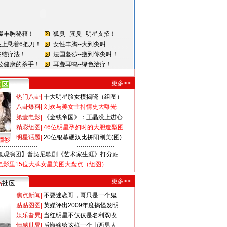
更多>>
热门八卦
|
十大明星脸女模揭晓（组图）
八卦爆料
|
刘欢与美女主持情史大曝光
第壹电影
|
《金钱帝国》：王晶没上进心
精彩组图
|
46位明星孕妇时的大胆造型图
明星话题
|
20位银幕硬汉比拼阳刚美(图)
撞衫
狐观演团】普契尼歌剧《艺术家生涯》打分贴
电影里15位大牌女星美图大盘点（组图）
更多>>
焦点新闻
|
不要迷恋哥，哥只是一个鬼
贴贴图图
|
英媒评出2009年度搞怪发明
娱乐旮旯
|
当红明星不仅仅是名利双收
情感世界
|
后悔嫁给这样一个山西男人