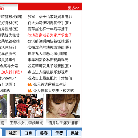
 后
更多>>
喂猕猴桃(图)
·
独家：章子怡带妈妈看电影
好身材(图)
·
佟大为马伊琍再度牵手(图)
秀性感(图)
·
倪萍赵忠祥十年后再携手
服装皆为租赁
·
刘涛富豪老公为家产求生子
颜乘地铁被拍
·
舒淇醉酒瞬间惨被抓拍(图)
做活体解剖
·
实拍漂亮的地摊西施(组图)
的暴烈脾气
·
世界九大罪恶之城(组图)
遇灵异事件
·
李孝利新欢私密视频曝光
成命案导火索
·
孟庭苇可爱儿子最新照(图)
：加入我们吧！
·
点击进入搜狐娱乐影视库
howGirl
·
游戏史上最般配的十对情侣
2》送票！
·
张元首透露戒毒生活
湘胎教
·
令人惊叹太空步下楼方式
密照
王菲小女儿李嫣曝光
酒井法子痛哭谢罪