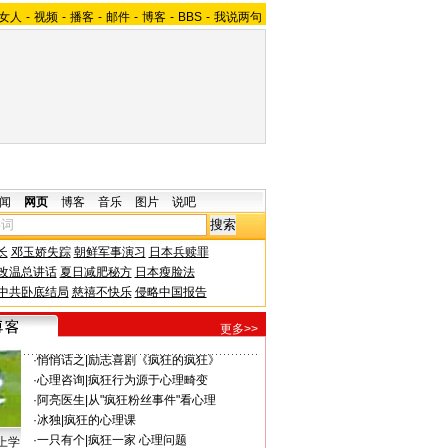
女人
-
视频
-
播客
-
邮件
-
博客
-
BBS
-
我说两句
闻
网页
博客
音乐
图片
说吧
长
邓玉娇失踪
朝鲜军事演习
日本兵赎罪
改温总讲话
夏日减肥秘方
日本瘦脸法
中共卧底结局
慈禧不快乐
侵略中国报告
更多>>
·
悄悄话之
|
励志喜剧《疯狂的疯狂》
·
心理咨询
|
疯狂行为源于心理畸变
·
阿亮医生
|
从"疯狂粉丝事件"看心理
·
冰独
|
疯狂的心理课
·
一只有个
|
疯狂一家 心理问题
上学