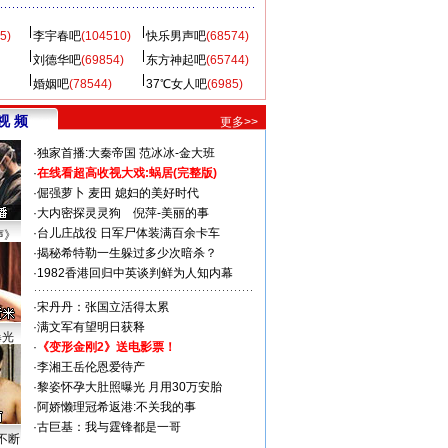
5)
李宇春吧
(104510)
快乐男声吧
(68574)
刘德华吧
(69854)
东方神起吧
(65744)
婚姻吧
(78544)
37℃女人吧
(6985)
视 频
更多>>
·
独家首播:大秦帝国
范冰冰-金大班
·
在线看超高收视大戏:
蜗居(完整版)
·
倔强萝卜
麦田
媳妇的美好时代
·
大内密探灵灵狗
倪萍-美丽的事
·
台儿庄战役 日军尸体装满百余卡车
声》
·
揭秘希特勒一生躲过多少次暗杀？
·
1982香港回归中英谈判鲜为人知内幕
·
宋丹丹：张国立活得太累
·
满文军有望明日获释
曝光
·
《变形金刚2》送电影票！
·
李湘王岳伦恩爱待产
·
黎姿怀孕大肚照曝光 月用30万安胎
·
阿娇懒理冠希返港:不关我的事
·
古巨基：我与霆锋都是一哥
不断