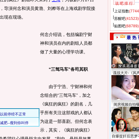
说 吧 排 行
，导演何念和演员黄渤、刘桦等在上海戏剧学院接
上证指数
(7744
出现在现场。
苏醒吧
(41523)
贴图吧
(68789)
何念介绍说，包括编剧宁财
最 热 
神和演员在内的剧组人员都
做了大量的心理学功课。
“三驾马车”各司其职
谍战大片-《风
由于宁浩、宁财神和何
念组合的“三驾马车”，加之
《疯狂的疯狂》的剧名，几
闺房视频自拍
乎所有关注这部戏的人都认
为这是一部喜剧。但何念表
示，其实，《疯狂的疯狂》
自爆捉奸后恶梦
宁浩希望往心理悬疑方向发展。“剧中，悬疑是故事