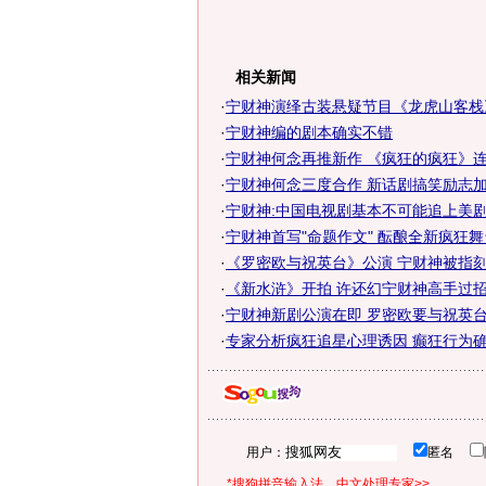
相关新闻
·
宁财神演绎古装悬疑节目《龙虎山客栈
·
宁财神编的剧本确实不错
·
宁财神何念再推新作 《疯狂的疯狂》连
·
宁财神何念三度合作 新话剧搞笑励志
·
宁财神:中国电视剧基本不可能追上美剧
·
宁财神首写"命题作文" 酝酿全新疯狂
·
《罗密欧与祝英台》公演 宁财神被指
·
《新水浒》开拍 许还幻宁财神高手过
·
宁财神新剧公演在即 罗密欧要与祝英
·
专家分析疯狂追星心理诱因 癫狂行为确有
用户：
匿名
*搜狗拼音输入法，中文处理专家>>