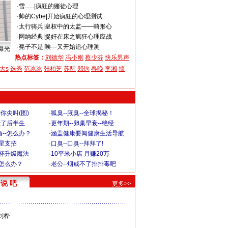
·
雪......
|
疯狂的赌徒心理
·
帅的Cybe
|
开始疯狂的心理测试
·
太行骑兵
|
皇权中的太监——畸形心
·
网纳经典
|
捉奸在床之疯狂心理应战
·
凳子不是
|
唉···又开始追心理测
曝光
热点标签：
刘德华
冯小刚
蔡少芬
快乐男声
大s
选秀
范冰冰
张柏芝
苏醒
郑钧
春晚
李湘
搞
你尖叫(图)
·
狐臭--腋臭--全球揭秘！
毁了后半生
·
更年期--卵巢早衰--绝经
--怎么办？
·
涵盖健康要闻健康生活导航
明星支招
·
口臭--口臭--拜拜了!
罩杯升级魔法
·
10平米小店 月赚20万
-怎么办？
·
老公--烟戒不了排排毒吧
说 吧
更多>>
刘桦