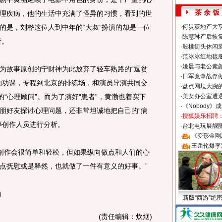
茶 余 饭
理疾病，他的生活中充满了怪异的习惯，看到的世
的是，刘桦这位人到中年的“大叔”扮演的却是一位
·
何炅获地产大亨
·
陈慧琳产后恢复
者。
·
殷桃街头休闲装
·
范冰冰红地毯
·
姚晨与老公素
故事原创的宁财神为此放弃了轻车熟路的“逗贫
·
日军竟拿战俘
的功课，专程到北京的排练场，和演员导演共同交
·
盘点网坛大腕
的“心理顾问”。而为了演好“患者”，黄渤也着实下
·
美女办公室遭
·
《Nobody》
朋好友探讨心理问题，还非常坦诚地把自己的“病
·
搜狐娱乐招聘
等创作人员进行分析。
·
台北电玩展靓丽S
·
《变形金刚
·
王岳伦爆李
创作会很简单和轻松，但如果纵向做点和人们的心
点抚慰或是释然，也就做了一件有意义的好事。”
）
新版“西游”绝
(责任编辑：炊烟)