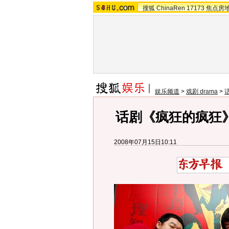
搜狐
ChinaRen
17173
焦点房
娱乐频道
>
戏剧 drama
>
话剧《疯狂的疯狂》
2008年07月15日10:11