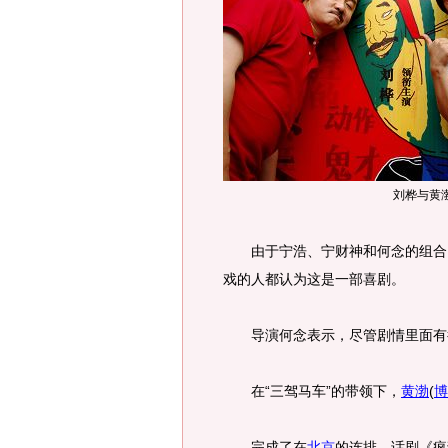
刘桦与黄
由于宁浩、宁财神和何念的组合，
戏的人都认为这是一部喜剧。
导演何念表示，尽管剧情里面有很
在“三驾马车”的带领下，
黄渤
(
博
完成了在
北京
的连排，话剧《疯