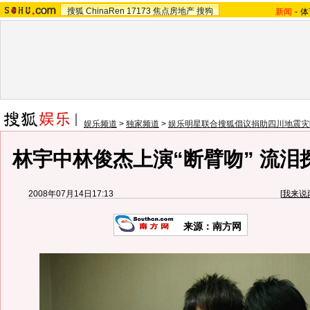
搜狐
ChinaRen
17173
焦点房地产
搜狗
新闻
-
体
娱乐频道
>
独家频道
>
娱乐明星联合搜狐倡议捐助四川地震灾
林宇中林俊杰上演“断臂吻” 流泪探
2008年07月14日17:13
[
我来说
来源：南方网