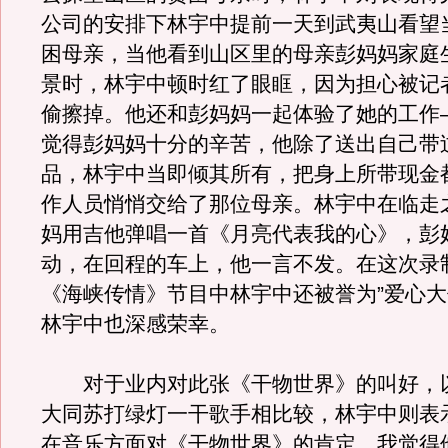
公司的安排下林宇中提前一天到武夷山看望
困母亲，当他看到山区里的母亲彭妈妈家庭
景时，林宇中顿时红了眼眶，因为担心被记
偷擦掉。他还和彭妈妈一起体验了她的工作
觉得彭妈妈十分的辛苦，他除了送出自己带
品，林宇中当即倾其所有，把身上所带现金
作人员悄悄交给了那位母亲。林宇中在临走
妈用吉他弹唱一首《月亮代表我的心》，彭
动，在回程的车上，他一言不发。在这次录
《海峡传情》节目中林宇中还被誉为”爱心大
林宇中也深感荣幸。
对于业内对此张《干物世界》的叫好，
大同苏打绿灯一干歌手相比较，林宇中则表
在音乐方面对《干物世界》的肯定，我觉得