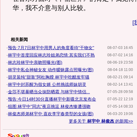
华，我不介意与别人比较。
[
相关新闻
·
预告:7月7日林宇中用男人的角度看待"干物女"
08-07-03 16:45
·
林宇中首度回应林志玲姐弟恋情:其实我们不熟
08-07-02 14:16
·
林志玲林宇中亲吻照曝光(图)
08-06-19 23:58
·
林宇中私会神秘女友 动作暧昧露点照曝光(图)
08-04-18 11:00
·
胡灵装纯"甜靠"阿杜胸膛 林宇中吃醋发牢骚
08-02-21 09:14
·
林宇中封苏醒为假女婿 公然挑战师妹胡灵
08-02-14 13:41
·
金莎不堪暴晒当众抹防晒霜 与林宇中情侣...
07-05-28 09:58
·
预告:今日14时30分直播林宇中新碟北京发布会
07-05-22 12:19
·
组图:林宇中"同志"夜店挑逗 林俊杰惨遭强吻
07-05-14 08:33
·
林俊杰师弟林宇中:喜欢李宇春类型的女孩(图)
06-03-20 19:06
更多关于
林宇中 林俊杰
的新闻>>