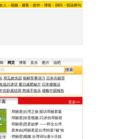
女人
-
视频
-
播客
-
邮件
-
博客
-
BBS
-
我说两句
闻
网页
博客
音乐
图片
说吧
长
邓玉娇失踪
朝鲜军事演习
日本兵赎罪
改温总讲话
夏日减肥秘方
日本瘦脸法
中共卧底结局
慈禧不快乐
侵略中国报告
更多>>
·
邓丽君
|
台湾之旅:探访邓丽君墓
·
邓丽君
|
珍贵视频:22岁的邓丽君
·
邓丽君
|
思君如梦 ——怀念台湾
·
莫来由
|
邓丽君是台湾间谍?被"收
·
邓丽君
|
视频:台湾词坛泰斗庄奴
上学