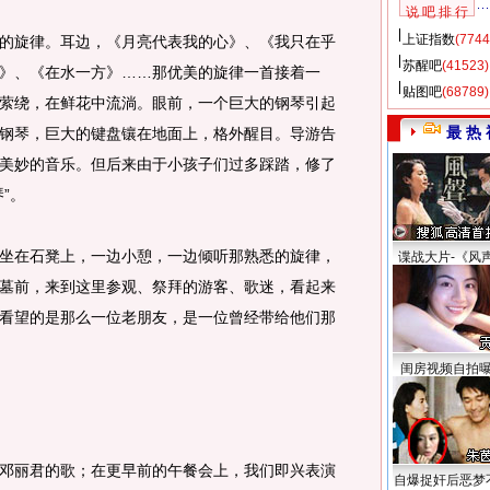
说 吧 排 行
上证指数
(7744
旋律。耳边，《月亮代表我的心》、《我只在乎
苏醒吧
(41523)
》、《在水一方》……那优美的旋律一首接着一
贴图吧
(68789)
萦绕，在鲜花中流淌。眼前，一个巨大的钢琴引起
最 热 
钢琴，巨大的键盘镶在地面上，格外醒目。导游告
美妙的音乐。但后来由于小孩子们过多踩踏，修了
”。
在石凳上，一边小憩，一边倾听那熟悉的旋律，
谍战大片-《风
墓前，来到这里参观、祭拜的游客、歌迷，看起来
看望的是那么一位老朋友，是一位曾经带给他们那
闺房视频自拍
丽君的歌；在更早前的午餐会上，我们即兴表演
自爆捉奸后恶梦