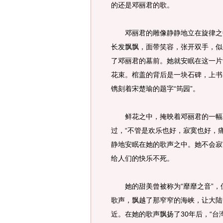
的还是邓丽君的歌。
邓丽君的雕像静静地立在旋律之中
长发飘飘，面带笑容，张开双手，似
了邓丽君的墓前。她就安眠在这一片
花束。棺盖的背后是一块石碑，上书：“
镌刻着宋楚瑜的题字“筠园”。
鲜花之中，掩映着邓丽君的一幅彩
过，“不管是欢乐也好，寂寞也好，
静地安眠在她的歌声之中。她不会寂
给人们的快乐不死。
她的甜美曾被称为“靡靡之音”，但
歌声，飘越了那窄窄的海峡，让大陆
近。在她的歌声飘扬了30年后，“