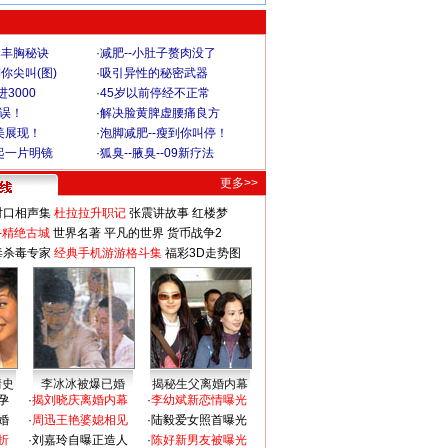
爆丰胸秘诀
·
减肥--小肚子赘肉没了
你尖叫(图)
·
吸引异性的秘密武器
3000
·
45岁以前停经不正常
不误！
·
解决脸黄脾虚腰痛良方
美展现！
·
泡脚减肥--瘦到你叫停！
起一片明镜
·
狐臭--腋臭--09新疗法
更多>>
对口相声集
杜拉拉升职记
张震讲故事
红楼梦
-精绝古城
世界名著
平凡的世界
货币战争2
毒杀毒专家
经典手机游游格斗集
福彩3D走势图
情史
李冰冰被爆已婚
揭秘生父离婚内幕
孕
·
揭刘晓庆离婚内幕
·
李幼斌新恋情曝光
婚
·
周迅王艳婆媳相见
·
陆毅爱女照首曝光
折
·
刘嘉玲自曝正造人
·
陈好新男友被曝光