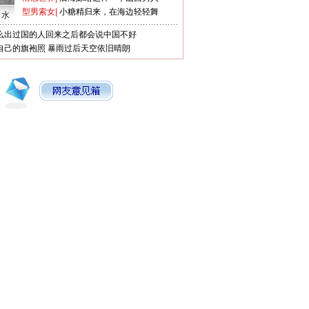
型男索女
|
小糖精归来，在海边轻轻舞
口水
么出过国的人回来之后都会说中国不好
自己的旗袍照
暴雨过后天空依旧晴朗