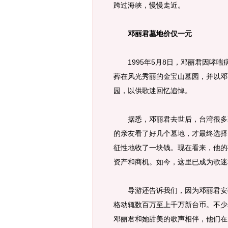
跨过海峡，慢慢走近。
邓丽君墓地价仅一元
1995年5月8日，邓丽君因哮喘
葬在风光秀丽的金宝山墓园，并以邓丽
园，以供歌迷回忆追悼。
据悉，邓丽君去世后，台湾很多墓
的亲友看了好几个墓地，才最终选择
征性地收了一块钱。现在看来，他的
资产和商机。如今，这里已成为歌迷
导游还告诉我们，因为邓丽君安葬
格动辄数百万至上千万新台币。不少
邓丽君和她甜美的歌声相伴，他们在