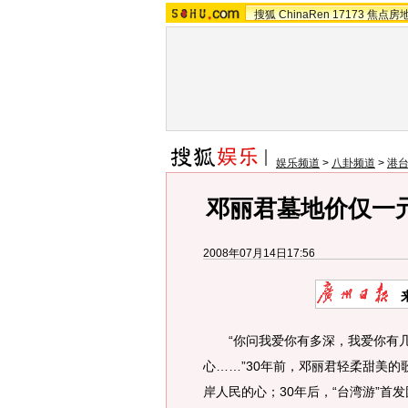
搜狐
ChinaRen
17173
焦点房
娱乐频道
>
八卦频道
>
港
邓丽君墓地价仅一
2008年07月14日17:56
“你问我爱你有多深，我爱你有几
心……”30年前，邓丽君轻柔甜美
岸人民的心；30年后，“台湾游”首