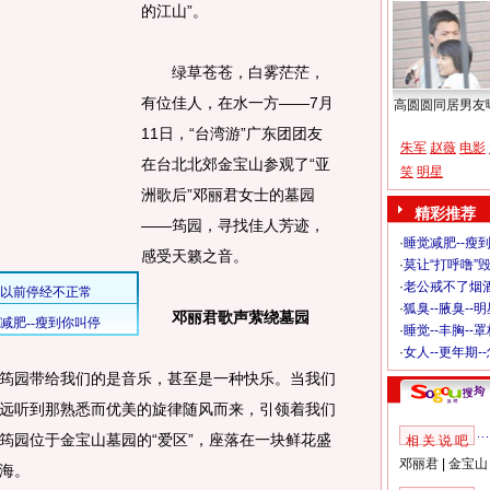
的江山”。
绿草苍苍，白雾茫茫，
有位佳人，在水一方——7月
高圆圆同居男友
11日，“台湾游”广东团团友
朱军
赵薇
电影
在台北北郊金宝山参观了“亚
笑
明星
洲歌后”邓丽君女士的墓园
精彩推荐
——筠园，寻找佳人芳迹，
·
睡觉减肥--瘦到
感受天籁之音。
·
莫让“打呼噜”
·
老公戒不了烟酒
·
狐臭--腋臭--
邓丽君歌声萦绕墓园
·
睡觉--丰胸--
·
女人--更年期-
园带给我们的是音乐，甚至是一种快乐。当我们
远听到那熟悉而优美的旋律随风而来，引领着我们
筠园位于金宝山墓园的“爱区”，座落在一块鲜花盛
相 关 说 吧
邓丽君
|
金宝山
海。