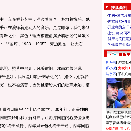
搜狐商机
·
丰胸--林志玲
，立在鲜花丛中，洋溢着青春，释放着快乐。她
·
睡觉减肥--瘦到
乎正在演绎着她动人的音乐。走过雕像，我们来到
·
开这样的店 日进
·
上班 兼职 两
青翠之中，黑色大理石棺盖前摆放着歌迷们呈献的
·
健康与美丽完
邓丽筠，1953－1995”；旁边则是一块大石，
·
为健康行业撑
·
听评书
|
郭德纲
照。照片中的她，风采依旧。邓丽君曾经说
·
听小说
|
鬼吹灯1
·
共享区
|
手机病
痛苦也好，我只是用歌声来表达的”。如今，她就静
寞，也不会痛苦，因为她带给人们的歌声永远，带
最终却赢得了“十亿个掌声”。30年前，正是她的
揭田壮壮徐帆
·
赵薇被爆已经怀
同胞去聆听和了解对岸，让两岸同胞的心灵慢慢走
·
李宇春爆遭母逼
台湾游”终于成行，两岸周末包机终于开通，两岸同胞
·
圣诞节明信片八