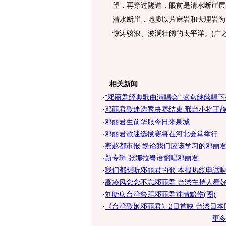
望，再穿过隧道，眼前是清水断崖层
清水断崖，地质以片麻岩和大理岩为
惊涛骇浪、波澜壮阔的太平洋。(广之
相关新闻
·
"邓丽君经典歌曲演唱会" 盛燕继续唱下
·
邓丽君歌迷选秀决赛结束 邢台小将王静脱
·
邓丽君生前华服今日来泉城
·
邓丽君歌迷选拔赛将在河北会堂举行
·
燕赵都市报:娱论我们应该学习的邓丽
·
新专辑 张娜拉粤语翻唱邓丽君
·
我们都想听邓丽君的歌 本报热线电话
·
高凌风念念不忘邓丽君 台湾主持人看好
·
刘晓庆台湾祭拜邓丽君神情黯伤(图)
·
《台湾歌姬邓丽君》2日首映 台湾日本
更