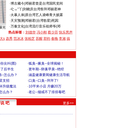
·
博古藏今
|
邓丽君曾是台湾国民党间
·
尐→°丫
|
刘晓庆台湾祭拜邓丽君神
·
火暴人体
|
原台湾艺人凌峰青大披露
·
天灾预测
|
邓丽君(台湾歌星)死因:
·
万秦文化
|
台湾流行音乐祖师爷(邓
曝光
热点标签：
刘德华
冯小刚
蔡少芬
快乐男声
大s
选秀
范冰冰
张柏芝
苏醒
郑钧
春晚
李湘
搞
你尖叫(图)
·
狐臭--腋臭--全球揭秘！
毁了后半生
·
更年期--卵巢早衰--绝经
--怎么办？
·
涵盖健康要闻健康生活导航
明星支招
·
口臭--口臭--拜拜了!
罩杯升级魔法
·
10平米小店 月赚20万
-怎么办？
·
老公--烟戒不了排排毒吧
说 吧
更多>>