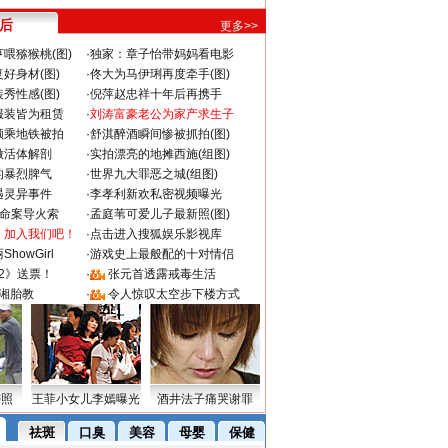
 后
更多>>
喂猕猴桃(图)
·
独家：章子怡带妈妈看电影
好身材(图)
·
佟大为马伊琍再度牵手(图)
秀性感(图)
·
倪萍赵忠祥十年后再携手
服装皆为租赁
·
刘涛富豪老公为家产求生子
颜乘地铁被拍
·
舒淇醉酒瞬间惨被抓拍(图)
做活体解剖
·
实拍漂亮的地摊西施(组图)
的暴烈脾气
·
世界九大罪恶之城(组图)
遇灵异事件
·
李孝利新欢私密视频曝光
成命案导火索
·
孟庭苇可爱儿子最新照(图)
：加入我们吧！
·
点击进入搜狐娱乐影视库
howGirl
·
游戏史上最般配的十对情侣
2》送票！
·
张元首透露戒毒生活
湘胎教
·
令人惊叹太空步下楼方式
密照
王菲小女儿李嫣曝光
酒井法子痛哭谢罪