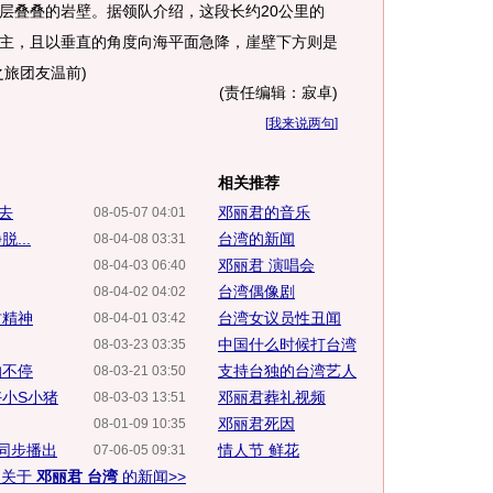
层叠叠的岩壁。据领队介绍，这段长约20公里的
主，且以垂直的角度向海平面急降，崖壁下方则是
旅团友温前)
(责任编辑：寂卓)
[
我来说两句
]
相关推荐
去
邓丽君的音乐
08-05-07 04:01
...
台湾的新闻
08-04-08 03:31
邓丽君 演唱会
08-04-03 06:40
台湾偶像剧
08-04-02 04:02
君精神
台湾女议员性丑闻
08-04-01 03:42
中国什么时候打台湾
08-03-23 03:35
响不停
支持台独的台湾艺人
08-03-21 03:50
小S小猪
邓丽君葬礼视频
08-03-03 13:51
邓丽君死因
08-01-09 10:35
同步播出
情人节 鲜花
07-06-05 09:31
多关于
邓丽君 台湾
的新闻>>