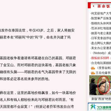
茶 余 饭
·
何炅获地产大亨
·
陈慧琳产后恢复
·
殷桃街头休闲装
·
范冰冰红地毯
病发作在泰国去世，年仅43岁。之后，家人将她安
·
姚晨与老公素
君本名“邓丽筠”中的“筠”字，命名并兴建了筠
·
日军竟拿战俘
·
盘点网坛大腕
·
美女办公室遭
·
《Nobody》
园老板争着邀请将邓墓建在自己的墓园。邓丽君
·
搜狐娱乐招聘
·
台北电玩展靓丽S
了金宝山。而对邓丽君的这块墓地，墓园老板只象
·
《变形金刚
确很有头脑——邓丽君的名气为墓园带来了无限的
·
王岳伦爆李
和游客必定慕名前来参拜的胜地。
在这里，这里的墓地价格飙涨，如今一块墓地价
新版“西游”绝
名人和有钱人都纷纷来此与邓丽君比邻而居。“有
天国里都不会寂寞！”（特派记者乔军伟发自台湾