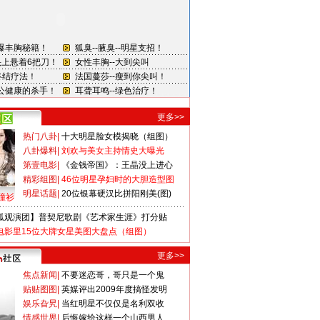
更多>>
热门八卦
|
十大明星脸女模揭晓（组图）
八卦爆料
|
刘欢与美女主持情史大曝光
第壹电影
|
《金钱帝国》：王晶没上进心
精彩组图
|
46位明星孕妇时的大胆造型图
明星话题
|
20位银幕硬汉比拼阳刚美(图)
撞衫
狐观演团】普契尼歌剧《艺术家生涯》打分贴
电影里15位大牌女星美图大盘点（组图）
更多>>
焦点新闻
|
不要迷恋哥，哥只是一个鬼
贴贴图图
|
英媒评出2009年度搞怪发明
娱乐旮旯
|
当红明星不仅仅是名利双收
情感世界
|
后悔嫁给这样一个山西男人