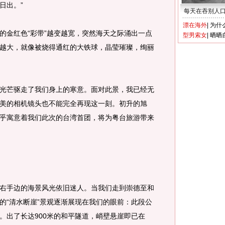
日出。”
每天在吞别人
漂在海外
|
为什
的金红色“彩带”越变越宽，突然海天之际涌出一点
型男索女
|
晒晒
越大，就像被烧得通红的大铁球，晶莹璀璨，绚丽
芒驱走了我们身上的寒意。面对此景，我已经无
美的相机镜头也不能完全再现这一刻。初升的旭
乎寓意着我们此次的台湾首团，将为粤台旅游带来
手边的海景风光依旧迷人。当我们走到崇德至和
的“清水断崖”景观逐渐展现在我们的眼前：此段公
。出了长达900米的和平隧道，峭壁悬崖即已在