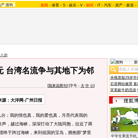
地产
搜狗
新闻
-
体育
-
S
-
娱乐
-
V
-
财经
-
IT
-
汽车
-
房产
-
家居
-
台八卦
新
元 台湾名流争与其地下为邻
央视质疑29岁市
石首网站被黑
篡
[
我来说两句
] [字号：
大
中
小
]
宋美龄牛奶洗澡
来源：大洋网-广州日报
分；我的情也真，我的爱也真，月亮代表我的
的歌声，越过海峡，深深打动了大陆同胞，拉近了两
发团终于跨过海峡，来到祖国的宝岛，拥抱那“梦里
中学生乘直升机