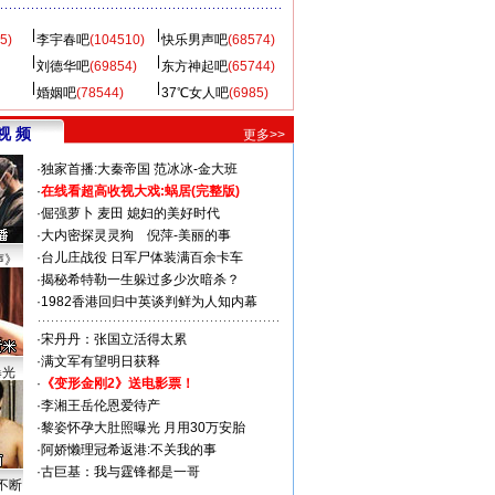
5)
李宇春吧
(104510)
快乐男声吧
(68574)
刘德华吧
(69854)
东方神起吧
(65744)
婚姻吧
(78544)
37℃女人吧
(6985)
视 频
更多>>
·
独家首播:大秦帝国
范冰冰-金大班
·
在线看超高收视大戏:
蜗居(完整版)
·
倔强萝卜
麦田
媳妇的美好时代
·
大内密探灵灵狗
倪萍-美丽的事
·
台儿庄战役 日军尸体装满百余卡车
声》
·
揭秘希特勒一生躲过多少次暗杀？
·
1982香港回归中英谈判鲜为人知内幕
·
宋丹丹：张国立活得太累
·
满文军有望明日获释
曝光
·
《变形金刚2》送电影票！
·
李湘王岳伦恩爱待产
·
黎姿怀孕大肚照曝光 月用30万安胎
·
阿娇懒理冠希返港:不关我的事
·
古巨基：我与霆锋都是一哥
不断