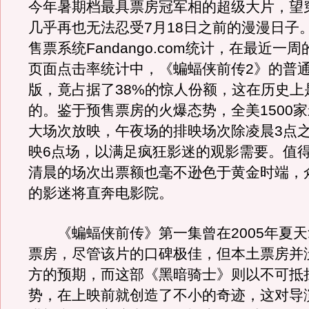
今年暑期档最具票房冠军相的超级大片，望
几乎再也无法忍受7月18日之前的漫漫日子
售票系统Fandango.com统计，在最近一
页面点击率统计中，《蝙蝠侠前传2》的普通
版，竟占据了38%的惊人份额，这在历史上
的。鉴于预售票房的火爆态势，全美1500
大场次放映，午夜场的排映场次除凌晨3点
映6点场，以满足疯狂影迷的观影需要。值
清晨的场次出票额也毫不逊色于黄金时端，
的影迷将直奔电影院。
《蝙蝠侠前传》第一集曾在2005年夏天
票房，尽管该片的口碑极佳，但本土票房并
方的预期，而这部《黑暗骑士》则以不可抵
势，在上映前就创造了不小的奇迹，这对导