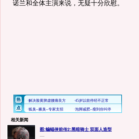
诺兰和全体主演来说，无疑十分欣慰。
相关新闻
图:蝙蝠侠前传2:黑暗骑士 双面人造型
.....