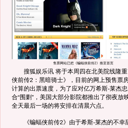
售票网站已把《蝙蝠侠前传2》推至首页
搜狐娱乐讯 将于本周四在北美院线隆重
侠前传2：黑暗骑士》，目前的网上预售票
计算的出票速度，为了应对亿万希斯-莱杰
合“围剿”，美国大部分影院都推出了彻夜放
全天最后一场的将安排在清晨六点。
《蝙蝠侠前传2》由于希斯-莱杰的不幸