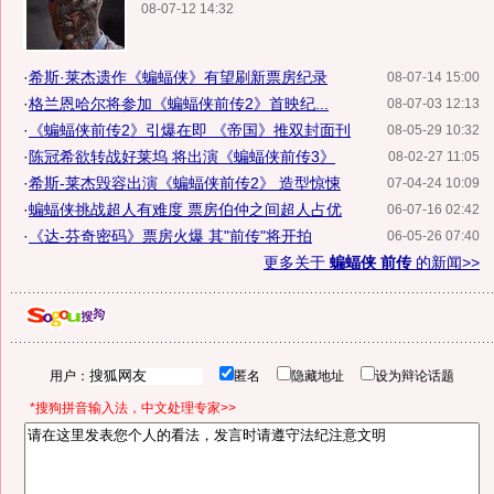
08-07-12 14:32
·
希斯·莱杰遗作《蝙蝠侠》有望刷新票房纪录
08-07-14 15:00
·
格兰恩哈尔将参加《蝙蝠侠前传2》首映纪...
08-07-03 12:13
·
《蝙蝠侠前传2》引爆在即 《帝国》推双封面刊
08-05-29 10:32
·
陈冠希欲转战好莱坞 将出演《蝙蝠侠前传3》
08-02-27 11:05
·
希斯-莱杰毁容出演《蝙蝠侠前传2》 造型惊悚
07-04-24 10:09
·
蝙蝠侠挑战超人有难度 票房伯仲之间超人占优
06-07-16 02:42
·
《达-芬奇密码》票房火爆 其"前传"将开拍
06-05-26 07:40
更多关于
蝙蝠侠 前传
的新闻>>
用户：
匿名
隐藏地址
设为辩论话题
*搜狗拼音输入法，中文处理专家>>