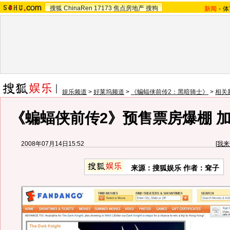
搜狐
ChinaRen
17173
焦点房地产
搜狗
新闻
-
体
娱乐频道
>
好莱坞频道
>
《蝙蝠侠前传2：黑暗骑士》
>
相关
《蝙蝠侠前传2》预售票房爆棚 
2008年07月14日15:52
[
我来
来源：搜狐娱乐 作者：耷子