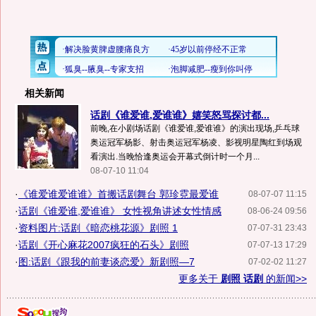
相关新闻
话剧《谁爱谁,爱谁谁》嬉笑怒骂探讨都...
前晚,在小剧场话剧《谁爱谁,爱谁谁》的演出现场,乒乓球
奥运冠军杨影、射击奥运冠军杨凌、影视明星陶红到场观
看演出.当晚恰逢奥运会开幕式倒计时一个月...
08-07-10 11:04
·
《谁爱谁爱谁谁》首搬话剧舞台 郭珍霓最爱谁
08-07-07 11:15
·
话剧《谁爱谁,爱谁谁》 女性视角讲述女性情感
08-06-24 09:56
·
资料图片:话剧《暗恋桃花源》剧照 1
07-07-31 23:43
·
话剧《开心麻花2007疯狂的石头》剧照
07-07-13 17:29
·
图:话剧《跟我的前妻谈恋爱》新剧照—7
07-02-02 11:27
更多关于
剧照 话剧
的新闻>>