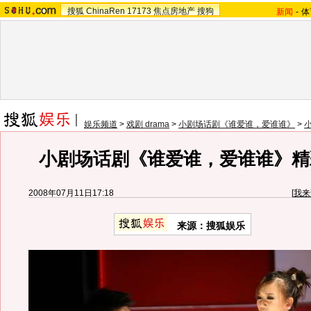
搜狐
ChinaRen
17173
焦点房地产
搜狗
新闻
-
体
娱乐频道
>
戏剧 drama
>
小剧场话剧《谁爱谁，爱谁谁》
>
小剧场话剧《谁爱谁，爱谁谁》精彩
2008年07月11日17:18
[
我来
来源：搜狐娱乐