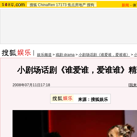
搜狐
ChinaRen
17173
焦点房地产
搜狗
新闻
-
体
娱乐频道
>
戏剧 drama
>
小剧场话剧《谁爱谁，爱谁谁》
>
小剧场话剧《谁爱谁，爱谁谁》精彩
2008年07月11日17:18
[
我来
来源：搜狐娱乐