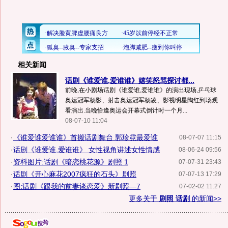
相关新闻
话剧《谁爱谁,爱谁谁》嬉笑怒骂探讨都...
前晚,在小剧场话剧《谁爱谁,爱谁谁》的演出现场,乒乓球
奥运冠军杨影、射击奥运冠军杨凌、影视明星陶红到场观
看演出.当晚恰逢奥运会开幕式倒计时一个月...
08-07-10 11:04
·
《谁爱谁爱谁谁》首搬话剧舞台 郭珍霓最爱谁
08-07-07 11:15
·
话剧《谁爱谁,爱谁谁》 女性视角讲述女性情感
08-06-24 09:56
·
资料图片:话剧《暗恋桃花源》剧照 1
07-07-31 23:43
·
话剧《开心麻花2007疯狂的石头》剧照
07-07-13 17:29
·
图:话剧《跟我的前妻谈恋爱》新剧照—7
07-02-02 11:27
更多关于
剧照 话剧
的新闻>>