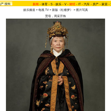
地产
搜狗
新闻
-
体育
-
S
-
娱乐
-
V
-
财经
-
IT
-
汽车
-
房产
-
家居
-
娱乐频道
>
电视 TV
>
新版《红楼梦》
>
图片写真
贾母，周采芹饰