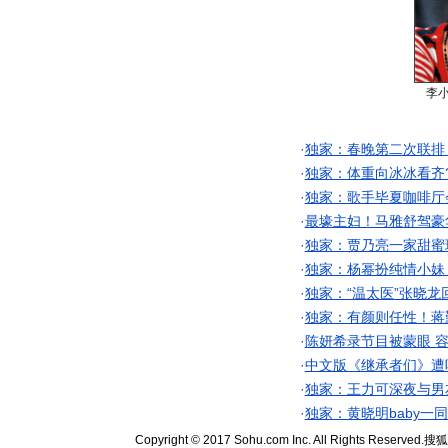
李
·
独家：春晚第二次联排
·
独家：体重向冰冰看齐
·
独家：歌手毕夏咖啡厅
·
最壕主妇！马雅舒驾豪
·
独家：贾乃亮一家甜蜜
·
独家：杨幂扮纯情小妹
·
独家：“温太医”张晓龙
·
独家：有颜则任性！蒋
·
陈妍希录节目被蒙眼 
·
中文版《继承者们》遭
·
独家：王力可深夜与男
·
独家：黄晓明baby一
Copyright © 2017 Sohu.com Inc. All Rights Reserved