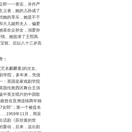
立即一一查实，并作严
主义者，她的儿孙成了
扰她的享乐，她是不干
和大儿媳邢夫人，偏爱
她喜欢众孙女，溺爱孙
爱情。她批准了王熙凤
薛宝钗。后以八十三岁高
。
介：
艺名麒麟童)的次女。
戏剧学院，多年来，凭借
一：英国皇家戏剧学院
英国伦敦西区舞台主演
版中英文唱片的中国歌
一曲曾在亚洲连续两年独
07女郎”；第一个被提名
…1959年11月，周采
出话剧《苏丝黄的世
的轰动，后来，这出剧