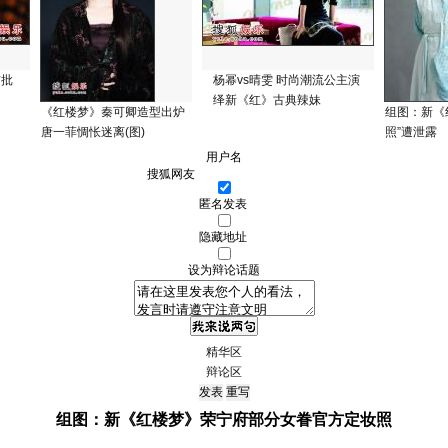
首批
杨幂vs晴雯 时尚潮流公主演
绎新《红》古典辣妹
《红楼梦》秦可卿造型出炉
组图：新《
唐一菲惆怅迷离(图)
照”遭泄露
用户名
匿名发表
隐藏地址
设为辩论话题
精华区
辩论区
组图：新《红楼梦》荣宁府部分女眷官方定妆照