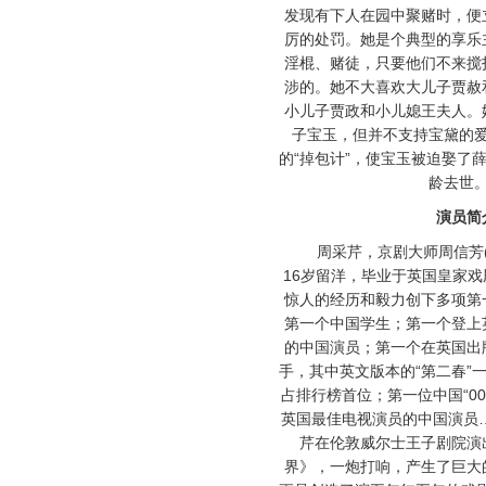
发现有下人在园中聚赌时，便
厉的处罚。她是个典型的享乐
淫棍、赌徒，只要他们不来搅
涉的。她不大喜欢大儿子贾赦
小儿子贾政和小儿媳王夫人。
子宝玉，但并不支持宝黛的
的“掉包计”，使宝玉被迫娶了
龄去世
演员简
周采芹，京剧大师周信芳(
16岁留洋，毕业于英国皇家
惊人的经历和毅力创下多项第
第一个中国学生；第一个登上
的中国演员；第一个在英国出
手，其中英文版本的“第二春”
占排行榜首位；第一位中国“0
英国最佳电视演员的中国演员…
芹在伦敦威尔士王子剧院演
界》，一炮打响，产生了巨大