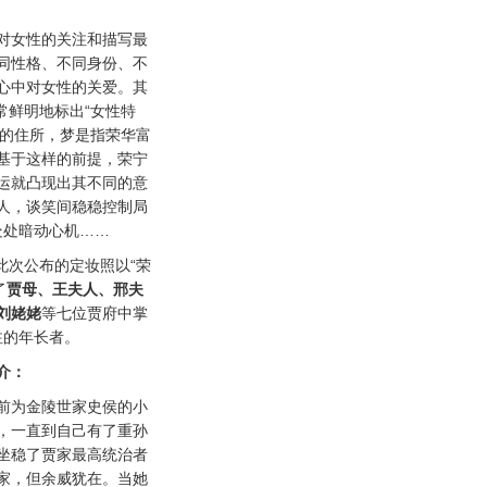
女性的关注和描写最
同性格、不同身份、不
心中对女性的关爱。其
常鲜明地标出“女性特
子的住所，梦是指荣华富
基于这样的前提，荣宁
运就凸现出其不同的意
人，谈笑间稳稳控制局
处处暗动心机……
次公布的定妆照以“荣
了
贾母、王夫人、邢夫
刘姥姥
等七位贾府中掌
注的年长者。
介：
为金陵世家史侯的小
，一直到自己有了重孙
坐稳了贾家最高统治者
家，但余威犹在。当她