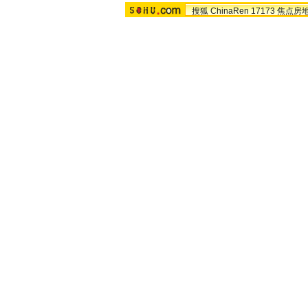
搜狐
ChinaRen
17173
焦点房