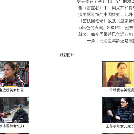
更是创造了演五年红五年的戏剧
集《雷霆谷》中，周采芹和肖
演美丽毒辣的中国娃娃。此外
《艺妓回忆录》以及《皇家赌
为出色的表演。2001年，她
就奖。如今周采芹已年近八旬
一角，无论是年龄还是演
精彩图片
电放榜美女如云
许晴夜会神秘
冰冰善待老乞妇
王菲参加女儿家