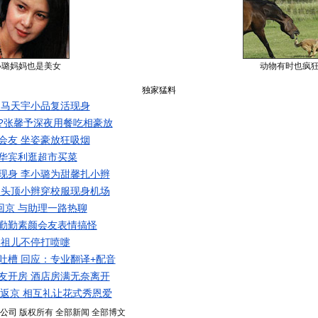
小璐妈妈也是美女
动物有时也疯
独家猛料
 马天宇小品复活现身
?张馨予深夜用餐吃相豪放
会友 坐姿豪放狂吸烟
华宾利逛超市买菜
现身 李小璐为甜馨扎小辫
 头顶小辫穿校服现身机场
回京 与助理一路热聊
勤勤素颜会友表情搞怪
容祖儿不停打喷嚏
吐槽 回应：专业翻译+配音
友开房 酒店房满无奈离开
同返京 相互礼让花式秀恩爱
.搜狐公司
版权所有
全部新闻
全部博文