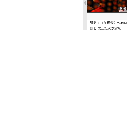
组图：《红楼梦》公布
剧照 尤三姐调戏贾琏