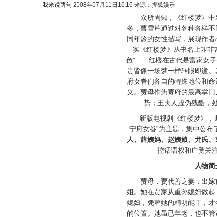
我来说两句
2008年07月11日16:16 来源：搜狐娱乐
众所周知，《红楼梦》中对
多，曹雪芹通过对各种各样不
同年龄的女性描写，展现作者
实《红楼梦》从书名上即非
色”——红楼在古代是富家女
贵皆像一场梦一样转眼即逝。
府女眷们各自的特殊地位和命
义。贾母作为贾府的最高掌门
势；王夫人虚伪残酷，
新版电视剧《红楼梦》，此
宁府女眷”为主题，集中公布
人、薛姨妈、赵姨娘、尤氏、
控话语权和广受关
人物简
贾母，贾代善之妻，出嫁前
姐。她在贾家从重孙媳妇做起
媳妇，凭著她的精明能干，才
的位置。她虽已年老，也不管