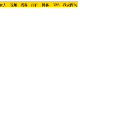
女人
-
视频
-
播客
-
邮件
-
博客
-
BBS
-
我说两句