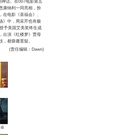
神话。在007电影第五
恩康纳利一同亮相，扮
，在电影《喜福会》、
场》中，周采芹也有极
被授予美国艾美奖终生成
，出演《红楼梦》贾母
技，都毋庸置疑。
(责任编辑：Dawn)
男
长会