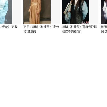
红楼梦》“定妆
组图：新版《红楼梦》“定妆
新版《红楼梦》贾府元迎探
组图
照”遭泄露
惜四春亮相(图)
照 