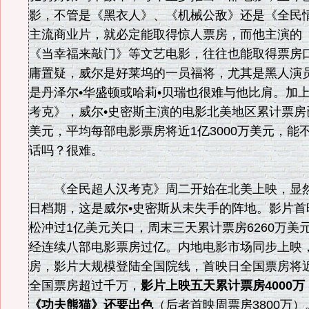
影，不管是《黑衣人》、《机械公敌》还是《全民
主流商业片，就必定能取得惊人票房，而他主演的
《当幸福来敲门》等文艺电影，往往也能取得票房
庸置疑，威尔是好莱坞的一员福将，尤其是黑人演
是丹泽尔•华盛顿或哈莉•贝瑞也很难与他比肩。加
考克》，威尔•史密斯主演的电影北美地区累计票房
美元，平均每部电影票房将近1亿3000万美元，能
话吗？很难。
《全民超人汉考克》周二开始在北美上映，显然
日档期，这是威尔•史密斯从未失手的阵地。影片首
松冲过1亿美元关口，周末三天累计票房6260万美
经连续八部电影票房过亿。内地电影市场同步上映
房，影片大规模登陆全国院线，首映日全国票房将近
全国票房超过千万，
影片上映五天累计票房4000
《功夫熊猫》还要出色
（后者首映周票房3800万）