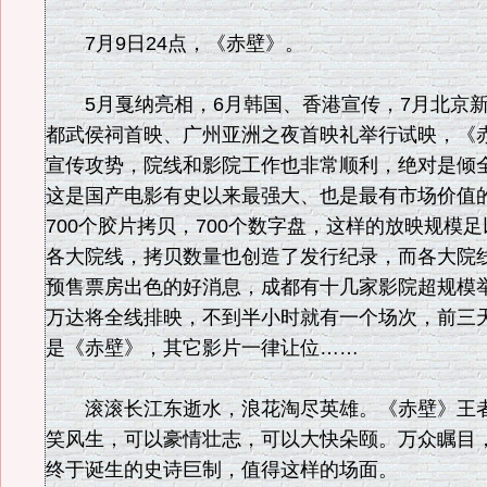
7月9日24点，《赤壁》。
5月戛纳亮相，6月韩国、香港宣传，7月北京新
都武侯祠首映、广州亚洲之夜首映礼举行试映，《
宣传攻势，院线和影院工作也非常顺利，绝对是倾
这是国产电影有史以来最强大、也是最有市场价值
700个胶片拷贝，700个数字盘，这样的放映规模
各大院线，拷贝数量也创造了发行纪录，而各大院
预售票房出色的好消息，成都有十几家影院超规模
万达将全线排映，不到半小时就有一个场次，前三
是《赤壁》，其它影片一律让位……
滚滚长江东逝水，浪花淘尽英雄。《赤壁》王者
笑风生，可以豪情壮志，可以大快朵颐。万众瞩目
终于诞生的史诗巨制，值得这样的场面。