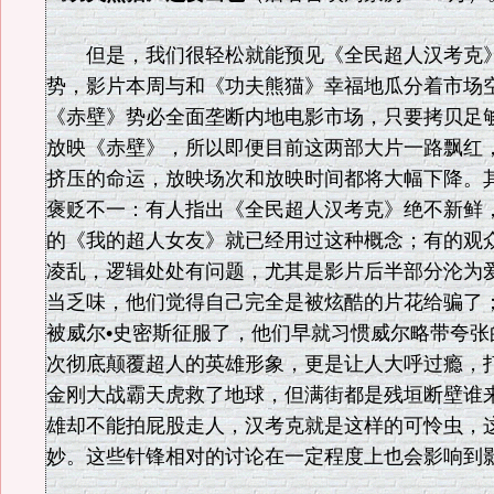
但是，我们很轻松就能预见《全民超人汉考克
势，影片本周与和《功夫熊猫》幸福地瓜分着市场
《赤壁》势必全面垄断内地电影市场，只要拷贝足
放映《赤壁》，所以即便目前这两部大片一路飘红
挤压的命运，放映场次和放映时间都将大幅下降。
褒贬不一：有人指出《全民超人汉考克》绝不新鲜，
的《我的超人女友》就已经用过这种概念；有的观
凌乱，逻辑处处有问题，尤其是影片后半部分沦为
当乏味，他们觉得自己完全是被炫酷的片花给骗了
被威尔•史密斯征服了，他们早就习惯威尔略带夸张
次彻底颠覆超人的英雄形象，更是让人大呼过瘾，
金刚大战霸天虎救了地球，但满街都是残垣断壁谁
雄却不能拍屁股走人，汉考克就是这样的可怜虫，
妙。这些针锋相对的讨论在一定程度上也会影响到