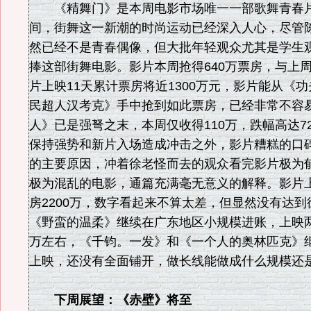
《精舞门》是本周电影市场唯一一部歌舞青春片
间，街舞这一新潮的时尚运动已经深入人心，尽管
然已经不是青春偶像，但大批年轻观众尤其是学生
捧这部街舞电影。影片本周抢得640万票房，与上
片上映11天累计票房将近1300万元，影片能从《
民超人汉考克》手中抢到如此票房，已经非常不容
人》已是强弩之末，本周仅收得110万，跌幅高达7
保持强势和新片入场造成冲击之外，影片糟糕的口
的主要原因，冲着徐老怪而去的观众看完影片极为
极为混乱的电影，通篇充满毫无意义的解释。影片上
房2200万，数字看起来不算太差，但显然没有达
《野蛮的温柔》继续在广东地区小规模进账，上映两
万左右，《千钧。一发》和《一个人的奥林匹克》
上映，还没有全面铺开，做长线能做成什么规模还
下周展望：《赤壁》将至