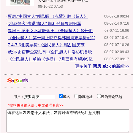
人,爆料者可能虚构八卦中伤他...
08-10-22 07:53
·
票房:"中国古人"领风骚 《赤壁》胜《超人》
08-07-18 09:34
·
"地狱怪客"击退"超人" 顺利登顶票房冠军
08-07-14 07:16
·
票房:性感美女不敌吸金王 《全民超人》轻松胜
08-07-11 16:06
·
《全民超人》第一周上映夺得韩国周末票房冠军
08-07-07 10:41
·
7.4-7.6北美票房:《全民超人》霸占国庆节
08-07-07 10:26
·
威尔-史密斯全家助阵《全民超人》洛杉矶首映
08-07-02 09:43
·
《全民超人》单挑《赤壁》 7月票房有望冲5亿
08-06-27 09:17
更多关于
票房 威尔
的新闻>>
用户：
匿名
隐藏地址
设为辩论话题
*搜狗拼音输入法，中文处理专家>>