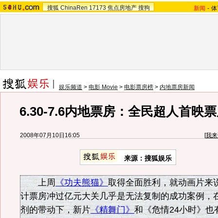
搜狐
ChinaRen
17173
焦点房地产
搜狗
新闻
-
体
娱乐频道
>
电影 Movie
>
电影票房榜
>
内地票房新闻
6.30-7.6内地票房：全民超人首映
2008年07月10日16:05
[
我来
来源：搜狐娱乐
上周
《功夫熊猫》
取得全面胜利，就动画片来说
计票房冲过亿元大关几乎是无法复制的成功案例，
剂的带动下，新片
《精舞门》
和《危情24小时》也