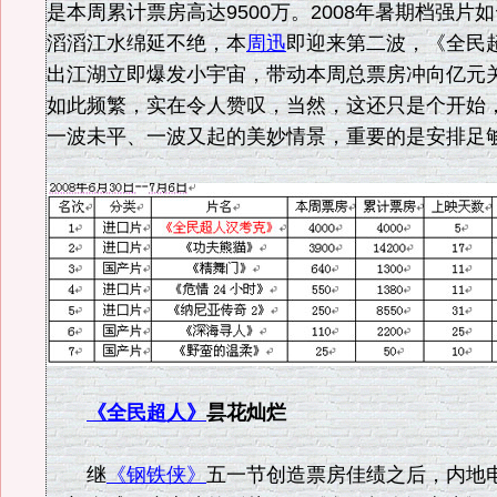
是本周累计票房高达9500万。2008年暑期档强片
滔滔江水绵延不绝，本
周迅
即迎来第二波，《全民
出江湖立即爆发小宇宙，带动本周总票房冲向亿元
如此频繁，实在令人赞叹，当然，这还只是个开始
一波未平、一波又起的美妙情景，重要的是安排足
《全民超人》
昙花灿烂
继
《钢铁侠》
五一节创造票房佳绩之后，内地