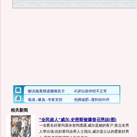
相关新闻
"全民超人"威尔-史密斯被爆曾召男妓(图)
一名匿名好莱坞退休老鸨透露,威尔是她的客户,曾点名男
人带出场;但好莱坞业界人士指出,威尔是公认的爱家好男