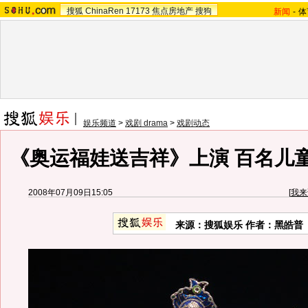
搜狐
ChinaRen
17173
焦点房地产
搜狗
新闻
-
体
娱乐频道
>
戏剧 drama
>
戏剧动态
《奥运福娃送吉祥》上演 百名儿
2008年07月09日15:05
[
我来
来源：搜狐娱乐 作者：黑皓普