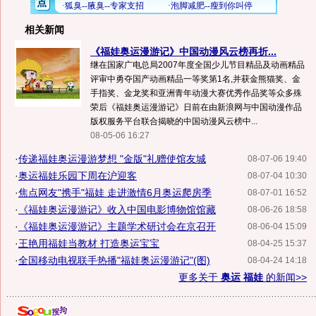
相关新闻
《福娃奥运漫游记》中国动漫风云榜再折...
继在国家广电总局2007年度全国少儿节目精品及动画精品
评审中勇夺国产动画精品一等奖第1名,并获金熊猫奖、金
手指奖、金龙奖和亚洲青年动漫大赛优秀作品奖等众多殊
荣后《福娃奥运漫游记》日前在由新浪网与中国动漫作品
版权服务平台联合揭晓的中国动漫风云榜中...
08-05-06 16:27
·
传递福娃奥运漫游梦想 "金版"礼赠使馆友城
08-07-06 19:40
·
奥运福娃乐园下周在沪迎客
08-07-04 10:30
·
焦点网友"携手"福娃 走进激情6月奥运爬房季
08-07-01 16:52
·
《福娃奥运漫游记》收入中国电影博物馆馆藏
08-06-26 18:58
·
《福娃奥运漫游记》主题学术研讨会在京召开
08-06-04 15:09
·
王艳用福娃当教材 打造奥运宝宝
08-04-25 15:37
·
全国移动电视联手热播"福娃奥运漫游记"(图)
08-04-24 14:18
更多关于
奥运 福娃
的新闻>>