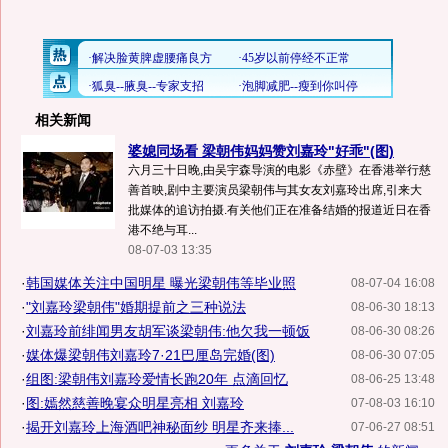
相关新闻
婆媳同场看 梁朝伟妈妈赞刘嘉玲"好乖"(图)
六月三十日晚,由吴宇森导演的电影《赤壁》在香港举行慈
善首映,剧中主要演员梁朝伟与其女友刘嘉玲出席,引来大
批媒体的追访拍摄.有关他们正在准备结婚的报道近日在香
港不绝与耳...
08-07-03 13:35
·
韩国媒体关注中国明星 曝光梁朝伟等毕业照
08-07-04 16:08
·
"刘嘉玲梁朝伟"婚期提前之三种说法
08-06-30 18:13
·
刘嘉玲前绯闻男友胡军谈梁朝伟:他欠我一顿饭
08-06-30 08:26
·
媒体爆梁朝伟刘嘉玲7·21巴厘岛完婚(图)
08-06-30 07:05
·
组图:梁朝伟刘嘉玲爱情长跑20年 点滴回忆
08-06-25 13:48
·
图:嫣然慈善晚宴众明星亮相 刘嘉玲
07-08-03 16:10
·
揭开刘嘉玲上海酒吧神秘面纱 明星齐来捧...
07-06-27 08:51