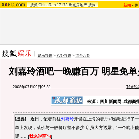
搜狐
ChinaRen
17173
焦点房地产
搜狗
新闻
-
体
娱乐频道
>
八卦频道
>
港台八卦
刘嘉玲酒吧一晚赚百万 明星免单
2008年07月09日06:31
[
我来说
来源：四川新闻网-成都商
[
提要
] 近日，记者前往
刘嘉玲
开设在上海的餐厅和酒吧进行了一
单上发现，菜价与一般餐厅差不多少,店员大方透露，“一个晚上
呢……[
我来说两句
]