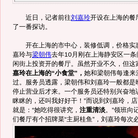
近日，记者前往
刘嘉玲
开设在上海的餐
了一番探访。
开在上海的市中心，装修低调，价格实
嘉玲与
梁朝伟
去年10月刚在上海静安区一
闲街上投资开的餐厅。虽然开业不久，但这
嘉玲在上海的“小食堂”，
她和梁朝伟每逢来
过。服务员透露，梁朝伟和刘嘉玲一般都是晚
停止营业后才来。一个服务员还特别兴奋地
眯眯的，还叫我好好干！”而说到刘嘉玲，
就是：“她吃得很讲究，
注重清淡
。”领班向
们餐厅有个招牌菜“主厨桂鱼”，刘嘉玲每次