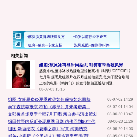
相关新闻
组图:范冰冰再登时尚杂志 引领夏季热辣风潮
盛夏来临,范冰冰以热辣造型惊艳亮相《时装L'OFFICIEL》
七月号.据悉此组照片在四月提前拍摄完成,为了配合刚刚
上映的电影《精舞门》的宣传预留至近期刊登...
08-07-03 15:16
·
组图:女杨幂炎炎夏季教你如何保持如水肌肤
08-07-02 14:29
·
吴宇森携妻抵京 称拍《赤壁》并未考虑票...
08-07-01 14:04
·
文熙俊首场夏季个唱7月开唱 亲自参与演出策划
08-06-30 13:47
·
织田竹野内反町齐现夏季日剧 仿佛回到90年代
08-06-23 11:26
·
组图:新垣结衣《夏季之恋》写真 纯美诱惑
08-06-20 14:03
·
威尔-史密斯《全民超人》预热夏季票房(图)
08-05-05 17:56