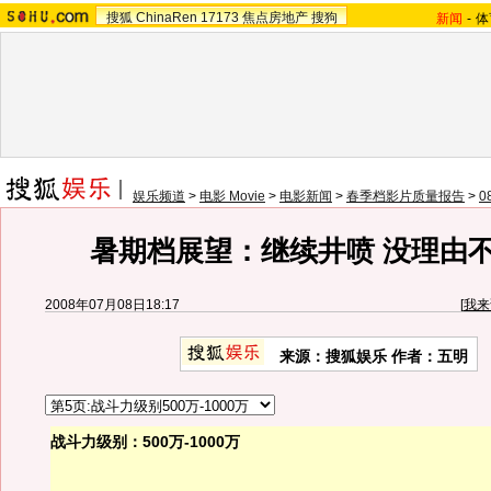
搜狐
ChinaRen
17173
焦点房地产
搜狗
新闻
-
体
娱乐频道
>
电影 Movie
>
电影新闻
>
春季档影片质量报告
>
0
暑期档展望：继续井喷 没理由不
2008年07月08日18:17
[
我来
来源：搜狐娱乐 作者：五明
战斗力级别：500万-1000万