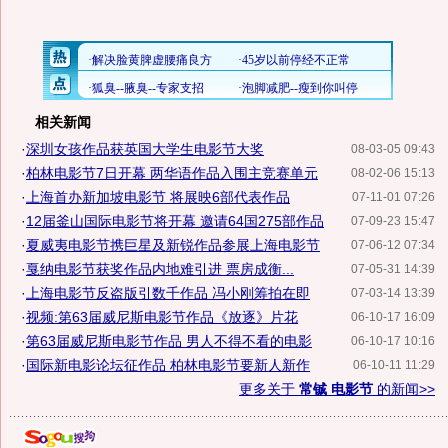
相关新闻
·
深圳女孩作品获英国大学生电影节大奖
08-03-05 09:43
·
柏林电影节7日开幕 两华语作品入围主竞赛单元
08-02-06 15:13
·
上海首办新加坡电影节 将展映6部代表作品
07-11-01 07:26
·
12届釜山国际电影节将开幕 邀请64国275部作品
07-09-23 15:47
·
夏威夷电影节携巨星及新锐作品参展上海电影节
07-06-12 07:34
·
戛纳电影节获奖作品内地难引进 票房成衡...
07-05-31 14:39
·
上海电影节反盗版引数千作品 冯小刚筹拍在即
07-03-14 13:39
·
视频:第63届威尼斯电影节作品《放逐》片花
06-10-17 16:09
·
第63届威尼斯电影节作品 男人不得不看的电影
06-10-17 10:16
·
国际新电影论坛征作品 柏林电影节要新人新作
06-10-11 11:29
更多关于
常铖 电影节
的新闻>>