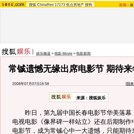
搜狐
ChinaRen
17173
焦点房地产
搜狗
新闻
-
体
娱乐频道
>
电影 Movie
>
电影新闻
常铖遗憾无缘出席电影节 期待来
2008年07月07日16:58
[
我来
来源：搜狐娱乐
昨日，第九届中国长春电影节华美落幕
电视电影《像界碑一样站立》还在后期制作
电影节，成为常铖心中一大遗憾，只能期待