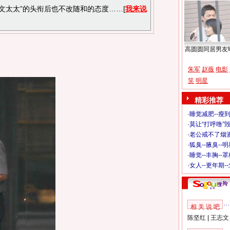
文太太”的头衔后也不改随和的态度……[
我来说
高圆圆同居男友
朱军
赵薇
电影
笑
明星
精彩推荐
·
睡觉减肥--瘦到
·
莫让“打呼噜”
·
老公戒不了烟酒
·
狐臭--腋臭--
·
睡觉--丰胸--
·
女人--更年期-
相 关 说 吧
陈坚红
|
王志文