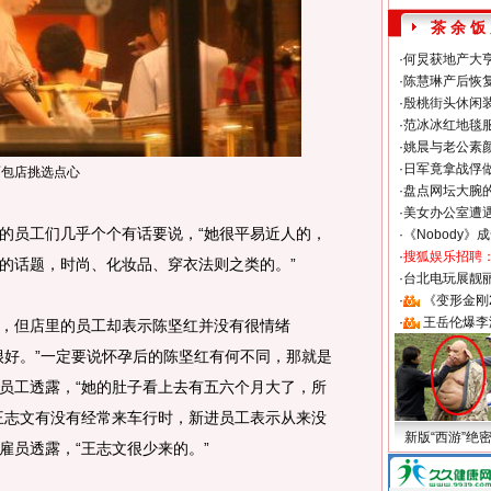
茶 余 饭
·
何炅获地产大亨
·
陈慧琳产后恢复
·
殷桃街头休闲装
·
范冰冰红地毯
·
姚晨与老公素
·
日军竟拿战俘
面包店挑选点心
·
盘点网坛大腕
·
美女办公室遭
员工们几乎个个有话要说，“她很平易近人的，
·
《Nobody》
·
搜狐娱乐招聘
的话题，时尚、化妆品、穿衣法则之类的。”
·
台北电玩展靓丽S
·
《变形金刚
·
王岳伦爆李
但店里的员工却表示陈坚红并没有很情绪
很好。”一定要说怀孕后的陈坚红有何不同，那就是
员工透露，“她的肚子看上去有五六个月大了，所
王志文有没有经常来车行时，新进员工表示从来没
新版“西游”绝
雇员透露，“王志文很少来的。”