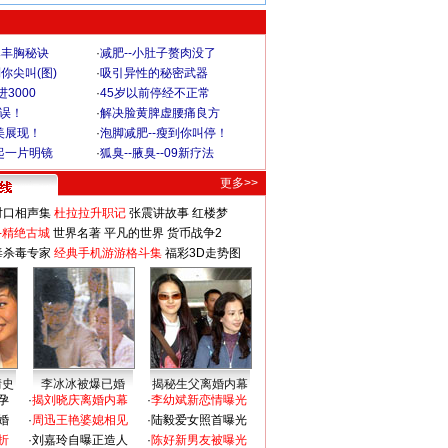
爆丰胸秘诀
·
减肥--小肚子赘肉没了
你尖叫(图)
·
吸引异性的秘密武器
3000
·
45岁以前停经不正常
不误！
·
解决脸黄脾虚腰痛良方
美展现！
·
泡脚减肥--瘦到你叫停！
起一片明镜
·
狐臭--腋臭--09新疗法
更多>>
对口相声集
杜拉拉升职记
张震讲故事
红楼梦
-精绝古城
世界名著
平凡的世界
货币战争2
毒杀毒专家
经典手机游游格斗集
福彩3D走势图
情史
李冰冰被爆已婚
揭秘生父离婚内幕
孕
·
揭刘晓庆离婚内幕
·
李幼斌新恋情曝光
婚
·
周迅王艳婆媳相见
·
陆毅爱女照首曝光
折
·
刘嘉玲自曝正造人
·
陈好新男友被曝光