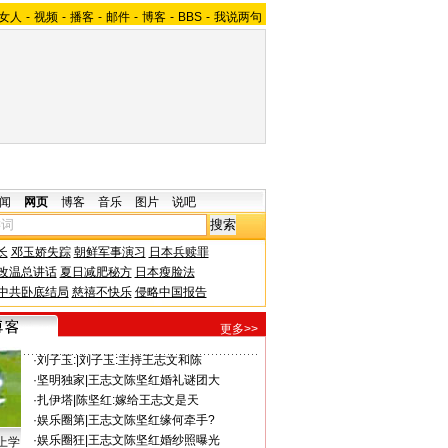
女人
-
视频
-
播客
-
邮件
-
博客
-
BBS
-
我说两句
闻
网页
博客
音乐
图片
说吧
长
邓玉娇失踪
朝鲜军事演习
日本兵赎罪
改温总讲话
夏日减肥秘方
日本瘦脸法
中共卧底结局
慈禧不快乐
侵略中国报告
更多>>
·
刘子玉:
|
刘子玉:主持王志文和陈
·
坚明独家
|
王志文陈坚红婚礼谜团大
·
扎伊塔
|
陈坚红:嫁给王志文是天
·
娱乐圈第
|
王志文陈坚红缘何牵手?
·
娱乐圈狂
|
王志文陈坚红婚纱照曝光
上学