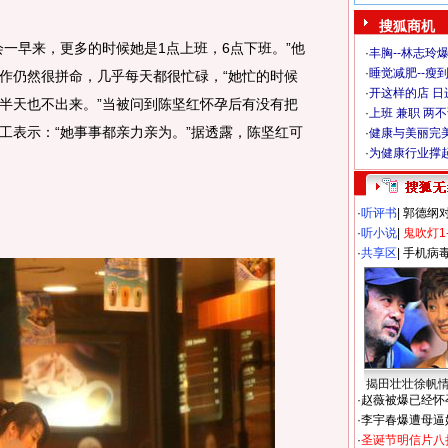
搜狐商机
早来，更多的时候她是1点上班，6点下班。”他
·
丰胸--林志玲
·
睡觉减肥--瘦到
作仍然很拼命，几乎每天都很忙碌，“她忙的时候
·
开这样的店 日进
半天也不出来。”当被问到陈坚红怀孕后有没有把
·
上班 兼职 两
工表示：“她事事都亲力亲为。”据透露，陈坚红可
·
健康与美丽完
·
为健康行业撑
·
听评书
|
郭德纲
·
听小说
|
鬼吹灯1
·
共享区
|
手机病
揭田壮壮徐帆
·
赵薇被爆已经怀
·
李宇春爆遭母逼
·
圣诞节明信片八