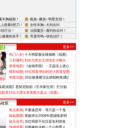
更多>>
热门八卦
|
十大明星脸女模揭晓（组图）
八卦爆料
|
刘欢与美女主持情史大曝光
第壹电影
|
《金钱帝国》：王晶没上进心
精彩组图
|
46位明星孕妇时的大胆造型图
明星话题
|
20位银幕硬汉比拼阳刚美(图)
撞衫
狐观演团】普契尼歌剧《艺术家生涯》打分贴
电影里15位大牌女星美图大盘点（组图）
更多>>
焦点新闻
|
不要迷恋哥，哥只是一个鬼
贴贴图图
|
英媒评出2009年度搞怪发明
娱乐旮旯
|
当红明星不仅仅是名利双收
情感世界
|
后悔嫁给这样一个山西男人