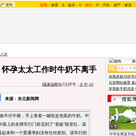
地产
搜狗
新闻
-
体育
-
S
-
娱乐
-
V
-
财经
-
IT
-
汽车
-
房产
-
家居
-
地八卦
新
 怀孕太太工作时牛奶不离手
央视质疑29岁市
石首网站被黑
篡
[
我来说两句
(9)
] [字号：
大
中
小
]
宋美龄牛奶洗澡
来源：东北新闻网
一条牛仔中裤，手上拿着一罐纸盒包装的牛奶。中
中路上的名牌车行门前见到了“老板”陈坚红。虽
看起来和一个普通孕妇没有任何差别。该车行的
中学生乘直升机