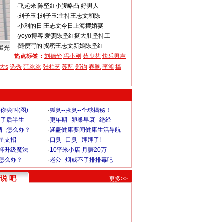
·
飞起来
|
陈坚红小腹略凸 好男人
·
刘子玉:
|
刘子玉:主持王志文和陈
·
小利的日
|
王志文今日上海摆婚宴
·
yoyo博客
|
爱妻陈坚红挺大肚坚持工
·
随便写的
|
揭密王志文新娘陈坚红
曝光
热点标签：
刘德华
冯小刚
蔡少芬
快乐男声
大s
选秀
范冰冰
张柏芝
苏醒
郑钧
春晚
李湘
搞
你尖叫(图)
·
狐臭--腋臭--全球揭秘！
毁了后半生
·
更年期--卵巢早衰--绝经
--怎么办？
·
涵盖健康要闻健康生活导航
明星支招
·
口臭--口臭--拜拜了!
罩杯升级魔法
·
10平米小店 月赚20万
-怎么办？
·
老公--烟戒不了排排毒吧
说 吧
更多>>