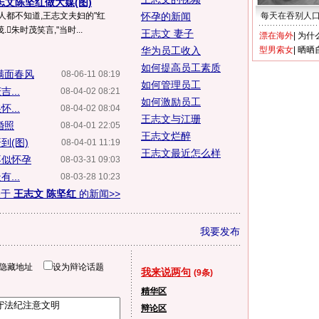
志文陈坚红做大媒(图)
人都不知道,王志文夫妇的"红
怀孕的新闻
每天在吞别人
朱时茂笑言,"当时...
王志文 妻子
漂在海外
|
为什
华为员工收入
型男索女
|
晒晒
如何提高员工素质
满面春风
08-06-11 08:19
如何管理员工
...
08-04-02 08:21
如何激励员工
...
08-04-02 08:04
王志文与江珊
婚照
08-04-01 22:05
王志文烂醉
到(图)
08-04-01 11:19
王志文最近怎么样
不似怀孕
08-03-31 09:03
...
08-03-28 10:23
关于
王志文 陈坚红
的新闻>>
我要发布
隐藏地址
设为辩论话题
我来说两句
(9条)
精华区
辩论区