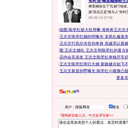
朱时茂:稀里糊涂给王
稀里糊涂当了"红娘"很多
娘"其实正是"牧马人"朱时茂.
08-06-13 07:06
·
组图:陈坚红挺大肚用餐 准爸爸王志文
·
王志文陈坚红婚纱照曝光 龙凤礼服喜庆吉
·
王志文打高尔夫告别单身 亲戚否认新娘怀
·
图:王志文婚礼 王志文和陈坚红的复古
·
店内会见亲友 王志文陈坚红单独开车赶
·
王志文陈坚红明日大婚 新娘健步如飞
·
王志文新居别墅曝光 陈坚红小腹微凸疑有
更多
用户：
匿名
*搜狗拼音输入法，中文处理专家>>