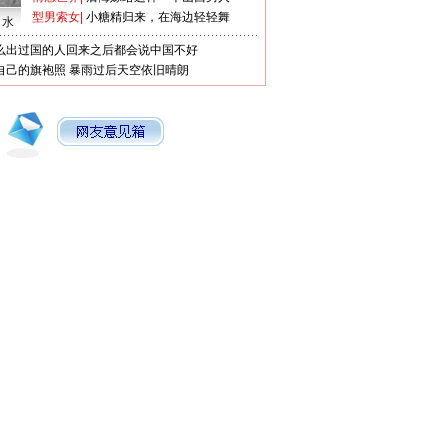
型男索女
|
小糖精归来，在海边轻轻舞
口水
么出过国的人回来之后都会说中国不好
自己的旗袍照
暴雨过后天空依旧晴朗