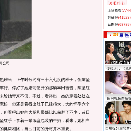
说 吧 排 行
上证指数
(7744
苏醒吧
(41523)
贴图吧
(68789)
最 热 
开公司
谍战大片-《风
难当，正午时分约有三十六七度的样子，但陈坚
车行。停好了她婚前便开的那辆丰田吉普，陈坚红
未给她带来不便。不过，看得出，她的穿着处处在
闺房视频自拍
宽松，但还是看得出肚子已经很大，大约怀孕六个
，但看得出她的大腿和臀部比以前胖了不少，昔日
坚红手上拿着一罐纸盒包装的牛奶，看来，她相当
的健康相比，自己目前的身材并不重要。
自爆捉奸后恶梦