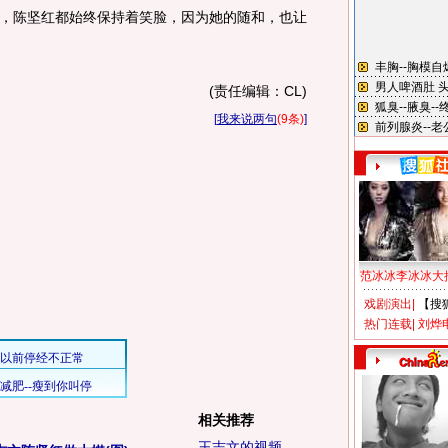
陈坚红都始终保持着笑脸，因为她的随和，也让
(责任编辑：CL)
[
我来说两句
(9条)
]
范冰冰李冰冰大
戏剧演出
|
【搜
热门连载
|
刘烨
相关推荐
王志文的视频