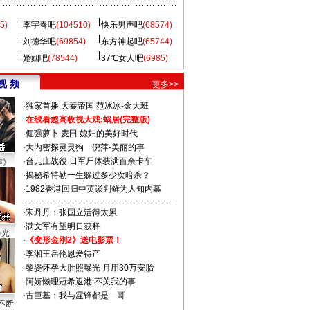
5)
李宇春吧
(104510)
快乐男声吧
(68574)
刘德华吧
(69854)
东方神起吧
(65744)
婚姻吧
(78544)
37℃女人吧
(6985)
视 频
更多>>
·
独家首播:大秦帝国
范冰冰-金大班
·
在线看超高收视大戏:
蜗居(完整版)
·
倔强萝卜
麦田
媳妇的美好时代
·
大内密探灵灵狗
倪萍-美丽的事
·
台儿庄战役 日军尸体装满百余卡车
声》
·
揭秘希特勒一生躲过多少次暗杀？
·
1982香港回归中英谈判鲜为人知内幕
·
宋丹丹：张国立活得太累
·
满文军有望明日获释
曝光
·
《变形金刚2》送电影票！
·
李湘王岳伦恩爱待产
·
黎姿怀孕大肚照曝光 月用30万安胎
·
阿娇懒理冠希返港:不关我的事
·
古巨基：我与霆锋都是一哥
不断