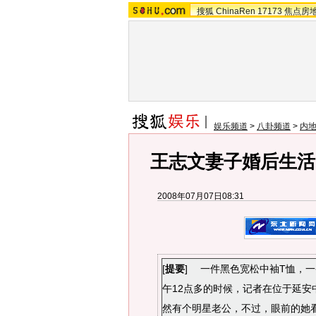
搜狐
ChinaRen
17173
焦点房
娱乐频道
>
八卦频道
>
内
王志文妻子婚后生活
2008年07月07日08:31
[
提要
] 一件黑色宽松中袖T恤，
午12点多的时候，记者在位于延安
然有个明星老公，不过，眼前的她