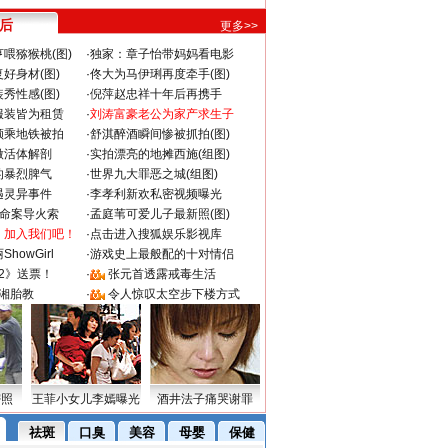
 后
更多>>
喂猕猴桃(图)
·
独家：章子怡带妈妈看电影
好身材(图)
·
佟大为马伊琍再度牵手(图)
秀性感(图)
·
倪萍赵忠祥十年后再携手
服装皆为租赁
·
刘涛富豪老公为家产求生子
颜乘地铁被拍
·
舒淇醉酒瞬间惨被抓拍(图)
做活体解剖
·
实拍漂亮的地摊西施(组图)
的暴烈脾气
·
世界九大罪恶之城(组图)
遇灵异事件
·
李孝利新欢私密视频曝光
成命案导火索
·
孟庭苇可爱儿子最新照(图)
：加入我们吧！
·
点击进入搜狐娱乐影视库
howGirl
·
游戏史上最般配的十对情侣
2》送票！
·
张元首透露戒毒生活
湘胎教
·
令人惊叹太空步下楼方式
密照
王菲小女儿李嫣曝光
酒井法子痛哭谢罪