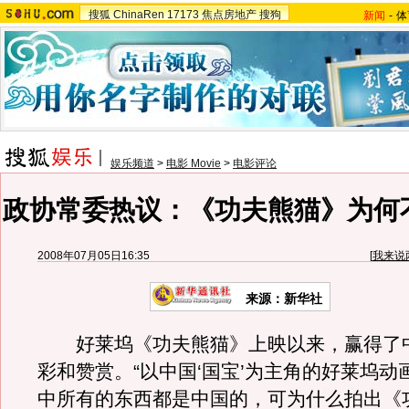
搜狐
ChinaRen
17173
焦点房地产
搜狗
新闻
-
体
娱乐频道
>
电影 Movie
>
电影评论
政协常委热议：《功夫熊猫》为何
2008年07月05日16:35
[
我来说
来源：新华社
好莱坞《功夫熊猫》上映以来，赢得了
彩和赞赏。“以中国‘国宝’为主角的好莱坞动
中所有的东西都是中国的，可为什么拍出《