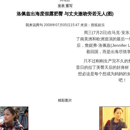
辩论区
洛佩兹出海度假露肥臀 与丈夫激吻旁若无人(图)
我来说两句
2008年07月05日15:47 来源：搜狐娱乐
周三(7月2日)在马克·安东尼(M
了南美洲和欧洲巡演的最后一
后，詹妮弗·洛佩兹(Jennifer
着回国，而是出海尽情
只不过刚刚生产完不久的詹
昔日的拉丁美臀天后的好身材
想必这是每个想成为妈妈的
吧！
精彩图片