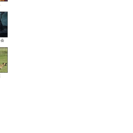
男
长会
狂