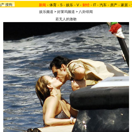
地产
搜狗
新闻
-
体育
-
S
-
娱乐
-
V
-
财经
-
IT
-
汽车
-
房产
-
家居
-
娱乐频道
>
好莱坞频道
>
八卦绯闻
若无人的激吻