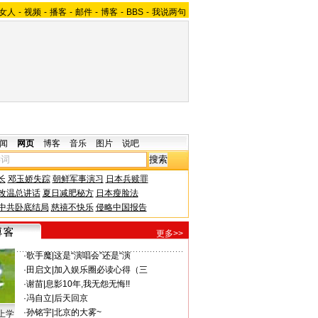
女人
-
视频
-
播客
-
邮件
-
博客
-
BBS
-
我说两句
闻
网页
博客
音乐
图片
说吧
长
邓玉娇失踪
朝鲜军事演习
日本兵赎罪
改温总讲话
夏日减肥秘方
日本瘦脸法
中共卧底结局
慈禧不快乐
侵略中国报告
更多>>
·
歌手魔
|
这是“演唱会”还是“演
·
田启文
|
加入娱乐圈必读心得（三
·
谢苗
|
息影10年,我无怨无悔!!
·
冯自立
|
后天回京
·
孙铭宇
|
北京的大雾~
上学