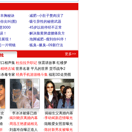
爆丰胸秘诀
·
减肥--小肚子赘肉没了
你尖叫(图)
·
吸引异性的秘密武器
3000
·
45岁以前停经不正常
不误！
·
解决脸黄脾虚腰痛良方
美展现！
·
泡脚减肥--瘦到你叫停！
起一片明镜
·
狐臭--腋臭--09新疗法
更多>>
对口相声集
杜拉拉升职记
张震讲故事
红楼梦
-精绝古城
世界名著
平凡的世界
货币战争2
毒杀毒专家
经典手机游游格斗集
福彩3D走势图
情史
李冰冰被爆已婚
揭秘生父离婚内幕
孕
·
揭刘晓庆离婚内幕
·
李幼斌新恋情曝光
婚
·
周迅王艳婆媳相见
·
陆毅爱女照首曝光
折
·
刘嘉玲自曝正造人
·
陈好新男友被曝光