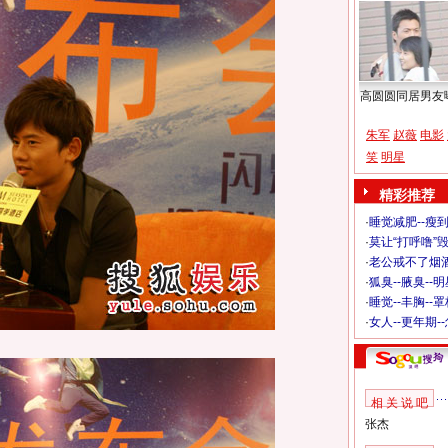
高圆圆同居男友
朱军
赵薇
电影
笑
明星
精彩推荐
·
睡觉减肥--瘦到
·
莫让“打呼噜”
·
老公戒不了烟酒
·
狐臭--腋臭--
·
睡觉--丰胸--
·
女人--更年期-
相 关 说 吧
张杰