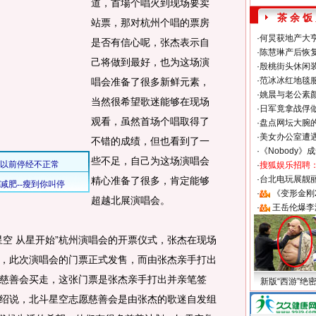
道，首場个唱火到现场要卖
茶 余 饭
站票，那对杭州个唱的票房
·
何炅获地产大亨
是否有信心呢，张杰表示自
·
陈慧琳产后恢复
己将做到最好，也为这场演
·
殷桃街头休闲装
·
范冰冰红地毯
唱会准备了很多新鲜元素，
·
姚晨与老公素
当然很希望歌迷能够在现场
·
日军竟拿战俘
观看，虽然首场个唱取得了
·
盘点网坛大腕
·
美女办公室遭
不错的成绩，但也看到了一
·
《Nobody》
些不足，自己为这场演唱会
·
搜狐娱乐招聘
·
台北电玩展靓丽S
精心准备了很多，肯定能够
·
《变形金刚
超越北展演唱会。
·
王岳伦爆李
 从星开始”杭州演唱会的开票仪式，张杰在现场
，此次演唱会的门票正式发售，而由张杰亲手打出
慈善会买走，这张门票是张杰亲手打出并亲笔签
新版“西游”绝
绍说，北斗星空志愿慈善会是由张杰的歌迷自发组