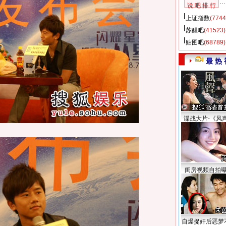
说 吧 排 行
上证指数
(7744
苏醒吧
(41523)
贴图吧
(68789)
最 热 
谍战大片-《风
闺房视频自拍
自爆捉奸后恶梦