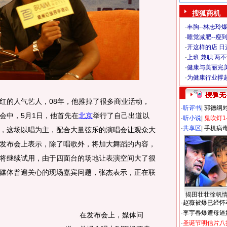
搜狐商机
·
丰胸--林志玲
·
睡觉减肥--瘦到
·
开这样的店 日进
·
上班 兼职 两
·
健康与美丽完
·
为健康行业撑
的人气艺人，08年，他推掉了很多商业活动，
·
听评书
|
郭德纲
会中，5月1日，他首先在
北京
举行了自己出道以
·
听小说
|
鬼吹灯1
·
共享区
|
手机病
，这场以唱为主，配合大量弦乐的演唱会让观众大
发布会上表示，除了唱歌外，将加大舞蹈的内容，
将继续试用，由于四面台的场地让表演空间大了很
媒体普遍关心的现场嘉宾问题，张杰表示，正在联
揭田壮壮徐帆
·
赵薇被爆已经怀
·
李宇春爆遭母逼
在发布会上，媒体问
·
圣诞节明信片八