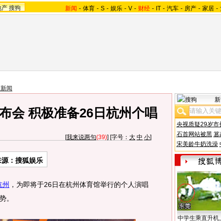
地产
搜狗
新闻
-
体育
-
S
-
娱乐
-
V
-
财经
-
IT
-
汽车
-
房产
-
家居
-
艺新闻
新
布会 积极准备26日杭州个唱
央视质疑29岁市
石首网站被黑
篡
[
我来说两句
(39)
] [字号：
大
中
小
]
宋美龄牛奶洗澡
来源：搜狐娱乐
杭州
，为即将于26日在杭州体育馆举行的个人演唱
势。
中学生乘直升机