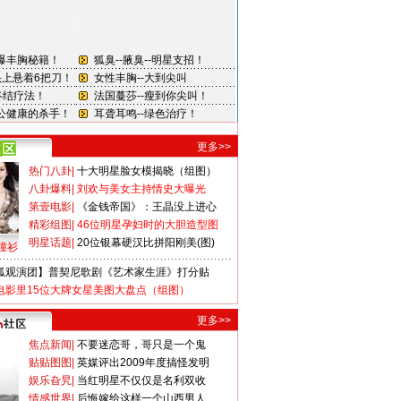
更多>>
热门八卦
|
十大明星脸女模揭晓（组图）
八卦爆料
|
刘欢与美女主持情史大曝光
第壹电影
|
《金钱帝国》：王晶没上进心
精彩组图
|
46位明星孕妇时的大胆造型图
明星话题
|
20位银幕硬汉比拼阳刚美(图)
撞衫
狐观演团】普契尼歌剧《艺术家生涯》打分贴
电影里15位大牌女星美图大盘点（组图）
更多>>
焦点新闻
|
不要迷恋哥，哥只是一个鬼
贴贴图图
|
英媒评出2009年度搞怪发明
娱乐旮旯
|
当红明星不仅仅是名利双收
情感世界
|
后悔嫁给这样一个山西男人