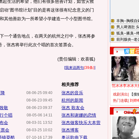
新燃起生活的希望，他们有很多慈善计划，如雪灾救
启动“图书馆计划”目的是将这张很有纪念意义的门
和其他善款为一所希望小学建造一个小型图书馆。
一个通告地点，在两天的杭州之行中，张杰将参
号，张杰将举行此次个唱的首次签票会。
(责任编辑：欢喜狐)
[
我来说两句
(39条)
]
相关推荐
范冰冰李冰冰大
而降
张杰的音乐
08-06-25 09:40
戏剧演出
|
【搜
杭州的新闻
08-06-23 09:45
热门连载
|
刘烨
运致敬
张杰 歌友会
08-06-23 09:37
举行个唱
张杰和谢娜的恋情
08-05-06 14:11
发布会
张杰做客快乐大本营
08-03-31 13:52
签票会
张杰博客
08-03-25 10:02
墨镜耍酷
奥运歌曲下载
07-10-16 17:39