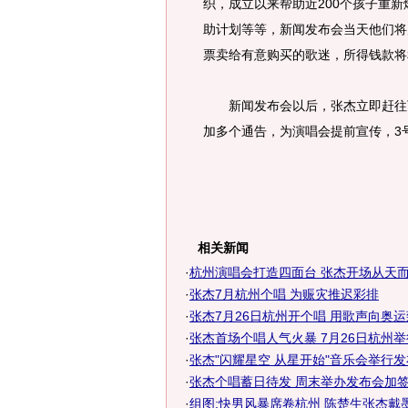
织，成立以来帮助近200个孩子重
助计划等等，新闻发布会当天他们将
票卖给有意购买的歌迷，所得钱款将
新闻发布会以后，张杰立即赶往下
加多个通告，为演唱会提前宣传，3
相关新闻
·
杭州演唱会打造四面台 张杰开场从天
·
张杰7月杭州个唱 为赈灾推迟彩排
·
张杰7月26日杭州开个唱 用歌声向奥
·
张杰首场个唱人气火暴 7月26日杭州
·
张杰"闪耀星空 从星开始"音乐会举行
·
张杰个唱蓄日待发 周末举办发布会加
·
组图:快男风暴席卷杭州 陈楚生张杰戴