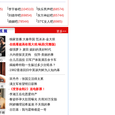
5)
李宇春吧
(104510)
快乐男声吧
(68574)
刘德华吧
(69854)
东方神起吧
(65744)
婚姻吧
(78544)
37℃女人吧
(6985)
视 频
更多>>
·
独家首播:大秦帝国
范冰冰-金大班
·
在线看超高收视大戏:
蜗居(完整版)
·
倔强萝卜
麦田
媳妇的美好时代
·
大内密探灵灵狗
倪萍-美丽的事
·
台儿庄战役 日军尸体装满百余卡车
声》
·
揭秘希特勒一生躲过多少次暗杀？
·
1982香港回归中英谈判鲜为人知内幕
·
宋丹丹：张国立活得太累
·
满文军有望明日获释
曝光
·
《变形金刚2》送电影票！
·
李湘王岳伦恩爱待产
·
黎姿怀孕大肚照曝光 月用30万安胎
·
阿娇懒理冠希返港:不关我的事
·
古巨基：我与霆锋都是一哥
不断