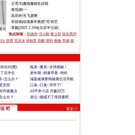
·
王雪洋
|
魔镜魔镜告诉我
·
童瑶
|
跑~~
·
高菲
|
时光飞逝啊
·
宋祖德
|
祖德新年教授“骂”的艺
·
李颖
|
2007.2.26哈尔滨半日游(
曝光
热点标签：
刘德华
冯小刚
蔡少芬
快乐男声
大s
选秀
范冰冰
张柏芝
苏醒
郑钧
春晚
李湘
搞
你尖叫(图)
·
狐臭--腋臭--全球揭秘！
毁了后半生
·
更年期--卵巢早衰--绝经
--怎么办？
·
涵盖健康要闻健康生活导航
明星支招
·
口臭--口臭--拜拜了!
罩杯升级魔法
·
10平米小店 月赚20万
-怎么办？
·
老公--烟戒不了排排毒吧
说 吧
更多>>