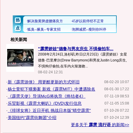
相关新闻
"霹雳娇娃"德鲁与男友庆生 不惧偷拍车...
2008年2月24日,洛杉矶,昨日(2月23日)《霹雳娇娃》女星
德鲁·巴里摩尔(Drew Barrymore)和男友Justin Long庆生,
不惧狗仔偷拍,在车内火辣激吻...
08-02-24 12:31
·
新《霹雳游侠》 用更酷更新的方式怀旧
08-02-20 10:07
·
杨士萱犯下猥亵案 新戏《霹雳MIT》中遭遇除名
08-01-30 17:22
·
《霹雳天使》导演McG将执导《终结者4》
07-11-19 08:53
·
乐贸影视《霹雳大喇叭》(DVD)发行信息
07-11-05 15:08
·
《排球女将》近日开机 挑战日本版"晴空霹雳"
07-10-26 07:22
·
美国纽约"霹雳街舞团"介绍
07-10-24 12:39
更多关于
霹雳 流行语
的新闻>>