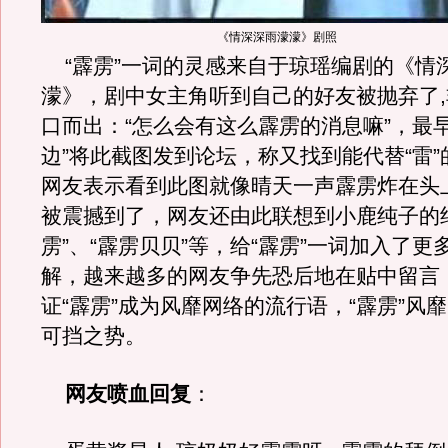
《情深深雨濛濛》剧照
“霹雳”一词的灵感来自于琼瑶编剧的《情
濛》，剧中女主角听到自己的好友被抛弃了
口而出：“怎么会有这么霹雳的消息嘛”，最
边”将此截图发到论坛，称又找到能代替“雷
网友表示看到此图就像晴天一声霹雳炸在头
被震撼到了，网友还由此联想到小鹿纯子的
雳”、“霹雳贝贝”等，给“霹雳”一词加入了更
解，越来越多的网友争先恐后地在贴中留言
证“霹雳”成为风靡网络的流行语，“霹雳”风
可挡之势。
网友喷血回复
：