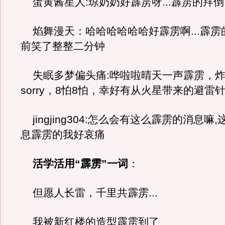
蛋黄酱星人:琼奶奶好霹雳呀...霹雳的拜倒
焰舞漫天：哈哈哈哈哈哈好霹雳啊...霹雳
前笑了整整二分钟
失眠多梦偏头痛:哗啦啦晴天一声霹雳，炸
sorry，8怕8怕，幸好有从火星带来的避雷针.
jingjing304:怎么会有这么霹雳的消息嘛
息霹雳的我好哀痛
活学活用“霹雳”一词
：
但愿人长雷，千里共霹雳...
我被新红楼的造型霹雳到了