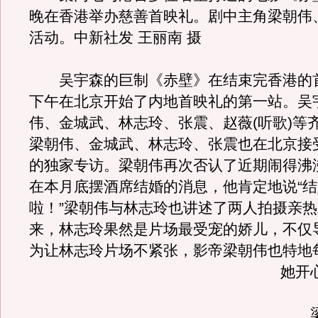
晚在香港举办慈善首映礼。剧中主角梁朝伟
活动。中新社发 王丽南 摄
吴宇森的巨制《赤壁》在结束完香港的
下午在北京开始了内地首映礼的第一站。吴
伟、金城武、林志玲、张震、赵薇(听歌)等
梁朝伟、金城武、林志玲、张震也在北京接
的独家专访。梁朝伟再次否认了近期闹得沸
在本月底摆酒席结婚的消息，他肯定地说“
啦！”梁朝伟与林志玲也讲述了两人拍摄亲
来，林志玲果然是片场最受宠的娇儿，不仅
为让林志玲片场不紧张，影帝梁朝伟也特地
她开
梁