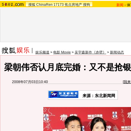
搜狐
ChinaRen
17173
焦点房地产
搜狗
新闻
-
体
娱乐频道
>
电影 Movie
>
吴宇森新作《赤壁》
>
新闻动态
梁朝伟否认月底完婚：又不是抢银
2008年07月03日10:40
[
我来
来源：东北新闻网