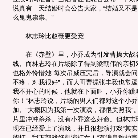
说真有一天结婚时会公告大家，“结婚又不
么鬼鬼祟祟。”
林志玲比赵薇更受宠
在《赤壁》里，小乔成为引发曹操大战
线。而林志玲在片场除了得到梁朝伟的亲切
也格外怜惜她“每次吊威压完后，导演就会
不疼，对我很好”，而大哥曹操张丰毅也常逗
我不开心的时候，他就在下面叫，小乔你跳
你！”林志玲说，片场的男人们都对这个小
加。“大概因为我第一次演戏，都很关照我”
片里冲冲杀杀，没有小乔这么好命。但林志
现在已经爱上了演戏，并且很想演打戏“其
能打，我下部戏好想演打女！”有消息称拍