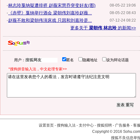
·
林志玲戛纳疑遭排挤 赵薇宋慧乔突变好友(图)
08-05-22 19:06
·
《赤壁》戛纳举行酒会 梁朝伟刘嘉玲赵薇...
08-05-22 08:43
·
赵薇不敢和梁朝伟演床戏 只因和刘嘉玲是...
07-12-24 08:22
更多关于
梁朝伟 林志玲
的新闻>>
用户：
匿名
隐藏地址
设为辩论话题
*搜狗拼音输入法，中文处理专家>>
设置首页
-
搜狗输入法
-
支付中心
-
搜狐招聘
-
广告服务
-
客
Copyright
©
2016 Sohu.com 
搜狐不良信息举