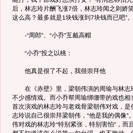
后，林志玲片酬飞涨7倍，林志玲闻之则娇笑
这么高？最多就是1块钱涨到7块钱而已吧”
-“周郎”、“小乔”互戴高帽
“小乔”投之以桃：
他真是很了不起，我很崇拜他
在《赤壁》里，梁朝伟演的周瑜与林志
不少感情戏。而小乔帮周瑜绑绷带的戏也相
首次演戏的林志玲与老戏骨梁朝伟对戏，是
志玲说自己很崇拜梁朝伟，“他是我的偶像”
伟对戏的林志玲“特别紧张，特别害怕”，而