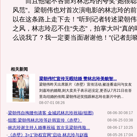
而且他毫不吝啬对林志玲的夸奖“她很聪
风范”。梁朝伟也对首次演电影的林志玲的前
以在这条路上走下去！”听到记者转述梁朝
之风，林志玲忍不住“失态”，拍掌大叫“真
么说我了？我一定要当面谢谢他！”(记者彭晓
相关新闻
梁朝伟忙宣传无暇结婚 赞林志玲美貌智...
梁朝伟昨天出席新片《赤壁》宣传活动,被连番追问与女友
刘嘉玲的婚期,则大卖关子表示还没定,更否认7月21日在峇
里岛结婚的传闻.梁朝伟还笑指跟林志玲在新片中的...
08-07-01 08:26
·
梁朝伟自掏腰包请客 金城武林志玲祝福(组图)
08-06-30 08:17
·
组图:梁朝伟林志玲等赴韩宣传《赤壁》
08-06-25 03:38
·
林志玲谢主持人婚事祝福 首次见梁朝伟脸...
08-06-17 10:25
·
《赤壁》3+1"孙权官网"启动 林志玲与赵薇
08-05-26 17:04