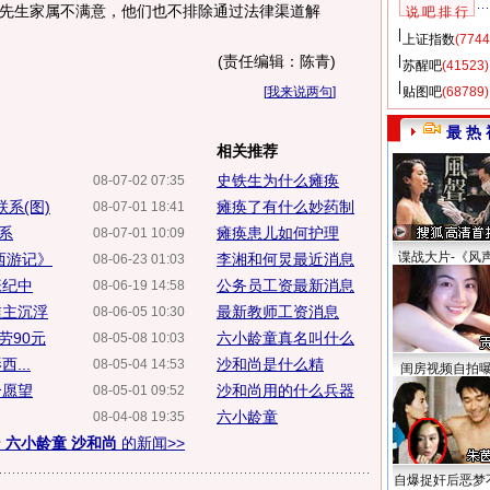
先生家属不满意，他们也不排除通过法律渠道解
说 吧 排 行
上证指数
(7744
(责任编辑：陈青)
苏醒吧
(41523)
[
我来说两句
]
贴图吧
(68789)
最 热 
相关推荐
史铁生为什么瘫痪
08-07-02 07:35
系(图)
瘫痪了有什么妙药制
08-07-01 18:41
系
瘫痪患儿如何护理
08-07-01 10:09
谍战大片-《风
西游记》
李湘和何炅最近消息
08-06-23 01:03
张纪中
公务员工资最新消息
08-06-19 14:58
谁主沉浮
最新教师工资消息
08-06-05 10:30
劳90元
六小龄童真名叫什么
08-05-08 10:03
...
沙和尚是什么精
08-05-04 14:53
闺房视频自拍
个愿望
沙和尚用的什么兵器
08-05-01 09:52
六小龄童
08-04-08 19:35
于
六小龄童 沙和尚
的新闻>>
自爆捉奸后恶梦