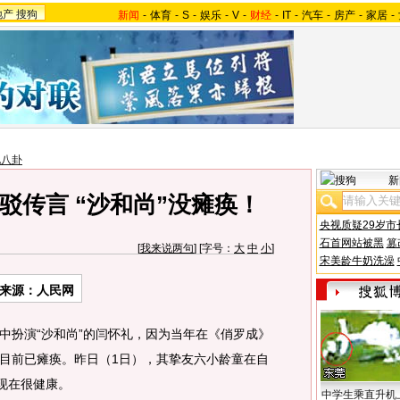
地产
搜狗
新闻
-
体育
-
S
-
娱乐
-
V
-
财经
-
IT
-
汽车
-
房产
-
家居
-
地八卦
新
驳传言 “沙和尚”没瘫痪！
央视质疑29岁市
石首网站被黑
篡
[
我来说两句
] [字号：
大
中
小
]
宋美龄牛奶洗澡
来源：人民网
扮演“沙和尚”的闫怀礼，因为当年在《俏罗成》
目前已瘫痪。昨日（1日），其挚友六小龄童在自
现在很健康。
中学生乘直升机