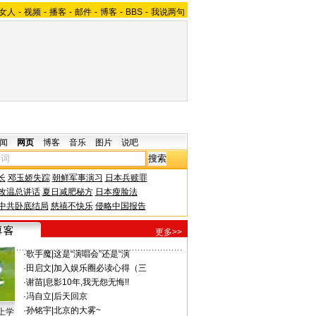
女人
-
视频
-
播客
-
邮件
-
博客
-
BBS
-
我说两句
闻
网页
博客
音乐
图片
说吧
长
邓玉娇失踪
朝鲜军事演习
日本兵赎罪
改温总讲话
夏日减肥秘方
日本瘦脸法
中共卧底结局
慈禧不快乐
侵略中国报告
更多>>
·
歌手魔
|
这是“演唱会”还是“演
·
田启文
|
加入娱乐圈必读心得（三
·
谢苗
|
息影10年,我无怨无悔!!
·
冯自立
|
后天回京
·
孙铭宇
|
北京的大雾~
上学