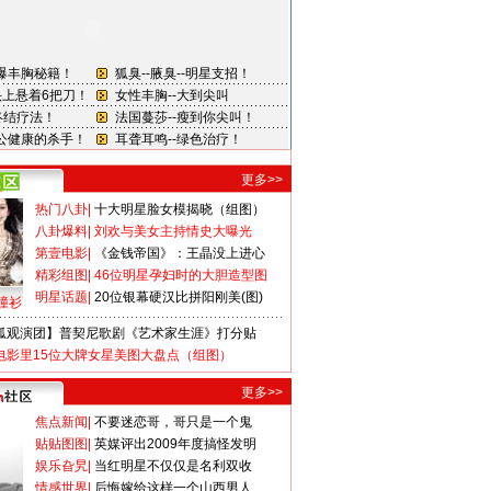
更多>>
热门八卦
|
十大明星脸女模揭晓（组图）
八卦爆料
|
刘欢与美女主持情史大曝光
第壹电影
|
《金钱帝国》：王晶没上进心
精彩组图
|
46位明星孕妇时的大胆造型图
明星话题
|
20位银幕硬汉比拼阳刚美(图)
撞衫
狐观演团】普契尼歌剧《艺术家生涯》打分贴
电影里15位大牌女星美图大盘点（组图）
更多>>
焦点新闻
|
不要迷恋哥，哥只是一个鬼
贴贴图图
|
英媒评出2009年度搞怪发明
娱乐旮旯
|
当红明星不仅仅是名利双收
情感世界
|
后悔嫁给这样一个山西男人