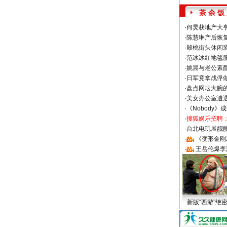
茶 余 饭
·
何炅获地产大亨
·
陈慧琳产后恢复
·
殷桃街头休闲装
·
范冰冰红地毯
·
姚晨与老公素
·
日军竟拿战俘
·
盘点网坛大腕
·
美女办公室遭
·
《Nobody》
·
搜狐娱乐招聘
·
台北电玩展靓丽S
·
《变形金刚
·
王岳伦爆李
新版“西游”绝