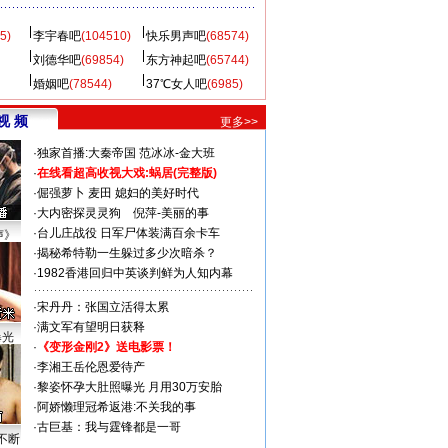
5)
李宇春吧
(104510)
快乐男声吧
(68574)
刘德华吧
(69854)
东方神起吧
(65744)
婚姻吧
(78544)
37℃女人吧
(6985)
视 频
更多>>
·
独家首播:大秦帝国
范冰冰-金大班
·
在线看超高收视大戏:
蜗居(完整版)
·
倔强萝卜
麦田
媳妇的美好时代
·
大内密探灵灵狗
倪萍-美丽的事
·
台儿庄战役 日军尸体装满百余卡车
声》
·
揭秘希特勒一生躲过多少次暗杀？
·
1982香港回归中英谈判鲜为人知内幕
·
宋丹丹：张国立活得太累
·
满文军有望明日获释
曝光
·
《变形金刚2》送电影票！
·
李湘王岳伦恩爱待产
·
黎姿怀孕大肚照曝光 月用30万安胎
·
阿娇懒理冠希返港:不关我的事
·
古巨基：我与霆锋都是一哥
不断