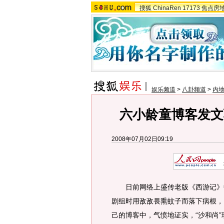
搜狐
ChinaRen
17173
焦点房
娱乐频道
>
八卦频道
>
内
六小龄童博客发文
2008年07月02日09:19
日前网络上盛传老版《西游记》中
剧组时用敌敌畏熏蚊子而落下病根，
己的博客中，气愤地证实，“沙和尚”