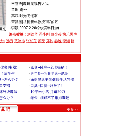
·
王雪洋
|
魔镜魔镜告诉我
·
童瑶
|
跑~~
·
高菲
|
时光飞逝啊
·
宋祖德
|
祖德新年教授“骂”的艺
·
李颖
|
2007.2.26哈尔滨半日游(
曝光
热点标签：
刘德华
冯小刚
蔡少芬
快乐男声
大s
选秀
范冰冰
张柏芝
苏醒
郑钧
春晚
李湘
搞
你尖叫(图)
·
狐臭--腋臭--全球揭秘！
毁了后半生
·
更年期--卵巢早衰--绝经
--怎么办？
·
涵盖健康要闻健康生活导航
明星支招
·
口臭--口臭--拜拜了!
罩杯升级魔法
·
10平米小店 月赚20万
-怎么办？
·
老公--烟戒不了排排毒吧
说 吧
更多>>