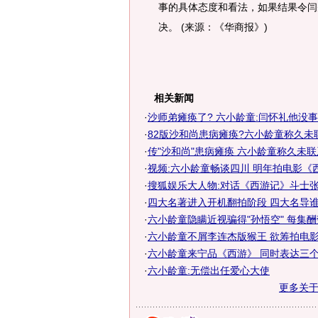
事的具体态度和看法，如果结果令闫
决。 (来源：《华商报》)
相关新闻
·
沙师弟瘫痪了? 六小龄童:闫怀礼他没事
·
82版沙和尚患病瘫痪?六小龄童称久未联
·
传"沙和尚"患病瘫痪 六小龄童称久未联
·
视频:六小龄童畅谈四川 明年拍电影《
·
搜狐娱乐大人物:对话《西游记》斗士
·
四大名著进入开机翻拍阶段 四大名导
·
六小龄童隐瞒近视骗得"孙悟空" 每集酬
·
六小龄童不屑李连杰版猴王 欲筹拍电影西
·
六小龄童来宁品《西游》 同时表达三
·
六小龄童:无偿出任爱心大使
更多关