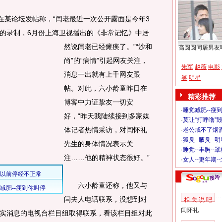
某论坛发帖称，“闫老最近一次公开露面是今年3
的录制，6月份上海卫视播出的《非常记忆》中居
然说闫老已经瘫痪了。
”“沙和
高圆圆同居男友
尚”的“病情”引起网友关注，
朱军
赵薇
电影
消息一出就有上千网友跟
笑
明星
帖。对此，六小龄童昨日在
精彩推荐
博客中力证挚友一切安
·
睡觉减肥--瘦到
好，“昨天我陆续接到多家媒
·
莫让“打呼噜”
体记者热情采访，对闫怀礼
·
老公戒不了烟酒
·
狐臭--腋臭--
先生的身体情况表示关
·
睡觉--丰胸--
注……他的精神状态很好。”
·
女人--更年期-
六小龄童还称，他又与
闫夫人电话联系，没想到对
相 关 说 吧
闫怀礼
实消息的电视台栏目组取得联系，看该栏目组对此