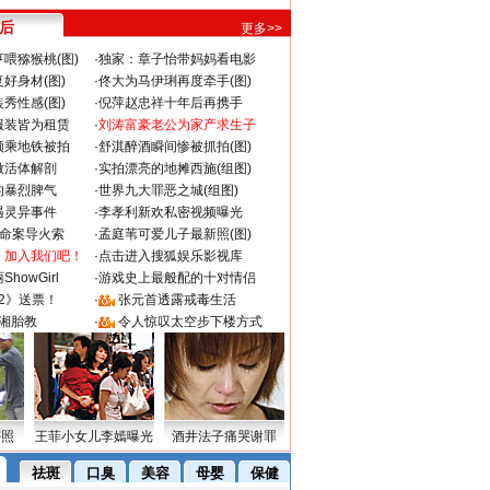
 后
更多>>
喂猕猴桃(图)
·
独家：章子怡带妈妈看电影
好身材(图)
·
佟大为马伊琍再度牵手(图)
秀性感(图)
·
倪萍赵忠祥十年后再携手
服装皆为租赁
·
刘涛富豪老公为家产求生子
颜乘地铁被拍
·
舒淇醉酒瞬间惨被抓拍(图)
做活体解剖
·
实拍漂亮的地摊西施(组图)
的暴烈脾气
·
世界九大罪恶之城(组图)
遇灵异事件
·
李孝利新欢私密视频曝光
成命案导火索
·
孟庭苇可爱儿子最新照(图)
：加入我们吧！
·
点击进入搜狐娱乐影视库
howGirl
·
游戏史上最般配的十对情侣
2》送票！
·
张元首透露戒毒生活
湘胎教
·
令人惊叹太空步下楼方式
密照
王菲小女儿李嫣曝光
酒井法子痛哭谢罪