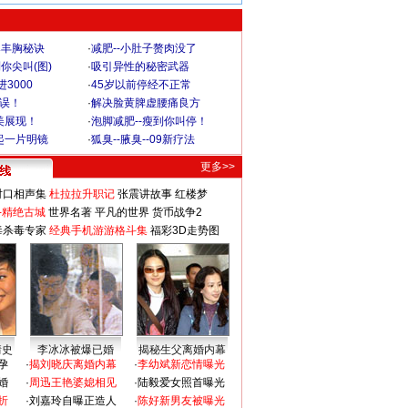
爆丰胸秘诀
·
减肥--小肚子赘肉没了
你尖叫(图)
·
吸引异性的秘密武器
3000
·
45岁以前停经不正常
不误！
·
解决脸黄脾虚腰痛良方
美展现！
·
泡脚减肥--瘦到你叫停！
起一片明镜
·
狐臭--腋臭--09新疗法
更多>>
对口相声集
杜拉拉升职记
张震讲故事
红楼梦
-精绝古城
世界名著
平凡的世界
货币战争2
毒杀毒专家
经典手机游游格斗集
福彩3D走势图
情史
李冰冰被爆已婚
揭秘生父离婚内幕
孕
·
揭刘晓庆离婚内幕
·
李幼斌新恋情曝光
婚
·
周迅王艳婆媳相见
·
陆毅爱女照首曝光
折
·
刘嘉玲自曝正造人
·
陈好新男友被曝光