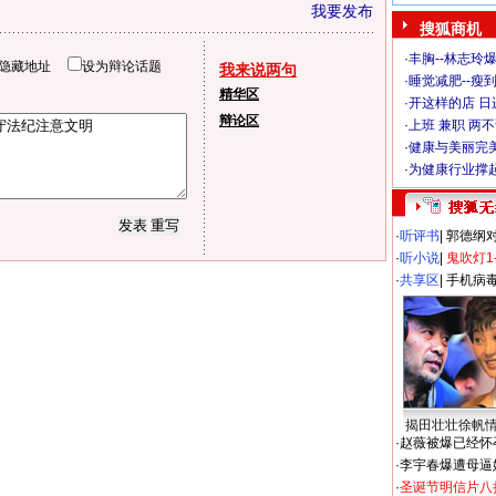
我要发布
搜狐商机
·
丰胸--林志玲
隐藏地址
设为辩论话题
我来说两句
·
睡觉减肥--瘦到
精华区
·
开这样的店 日进
辩论区
·
上班 兼职 两
·
健康与美丽完
·
为健康行业撑
·
听评书
|
郭德纲
·
听小说
|
鬼吹灯1
·
共享区
|
手机病
揭田壮壮徐帆
·
赵薇被爆已经怀
·
李宇春爆遭母逼
·
圣诞节明信片八