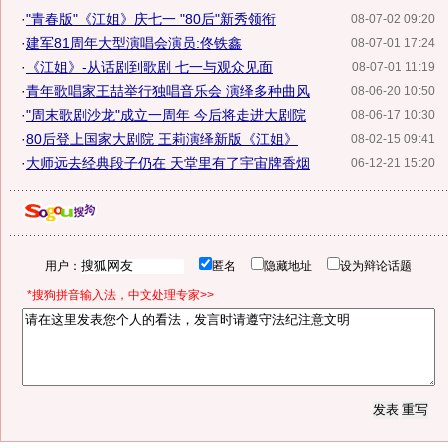
·
"青春版"《江姐》庆七一 "80后"新秀领衔
08-07-02 09:20
·
建军81周年大型演唱会演员:佟铁鑫
08-07-01 17:24
·
《江姐》-从话剧到歌剧 七一与观众见面
08-07-01 11:19
·
青年歌唱家王喆举行独唱音乐会 演绎多种曲风
08-06-20 10:50
·
"周末歌剧沙龙"成立一周年 今后将走进大剧院
08-06-17 10:30
·
80后登上国家大剧院 王莉演绎新版《江姐》
08-02-15 09:41
·
大师远去经典段子仍在 天堂里有了宇宙牌香烟
06-12-21 15:20
用户：
匿名
隐藏地址
设为辩论话题
*搜狗拼音输入法，中文处理专家>>