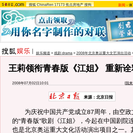
搜狐
ChinaRen
17173
焦点房地产
搜狗
新闻
-
体
娱乐频道
>
戏剧 drama
>
2008年北京奥运重大文艺演出活动
王莉领衔青春版《江姐》 重新诠
2008年07月02日10:01
[
我来
来源：北京日报
为庆祝中国共产党成立87周年，由空政
的“青春版”歌剧《江姐》，今起在中国剧院
也是北京奥运重大文化活动演出项目之一。其