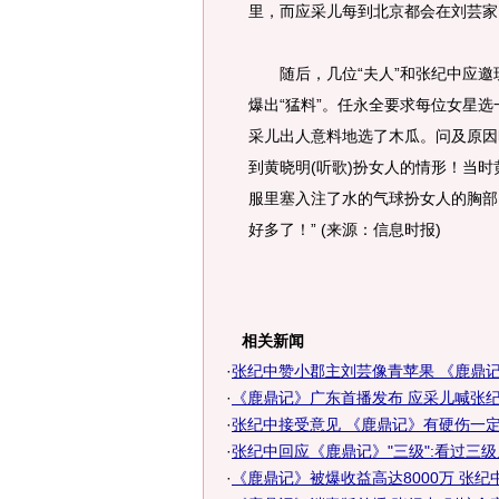
里，而应采儿每到北京都会在刘芸家
随后，几位“夫人”和张纪中应邀玩
爆出“猛料”。任永全要求每位女星
采儿出人意料地选了木瓜。问及原因
到黄晓明(听歌)扮女人的情形！当
服里塞入注了水的气球扮女人的胸部
好多了！” (来源：信息时报)
相关新闻
·
张纪中赞小郡主刘芸像青苹果 《鹿鼎记》
·
《鹿鼎记》广东首播发布 应采儿喊张纪中
·
张纪中接受意见 《鹿鼎记》有硬伤一
·
张纪中回应《鹿鼎记》"三级":看过三
·
《鹿鼎记》被爆收益高达8000万 张纪中秘