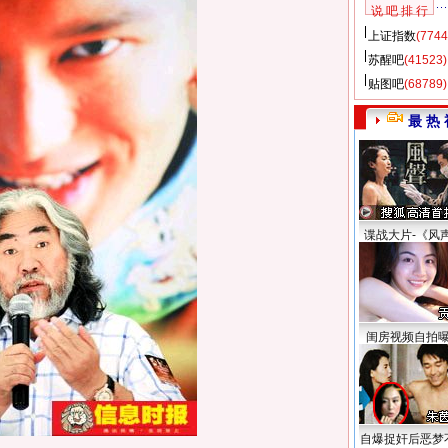
说 吧 排 行
上证指数
(7744
苏醒吧
(41523)
贴图吧
(68789)
最 热 
谍战大片-《风
闺房视频自拍
自爆捉奸后恶梦