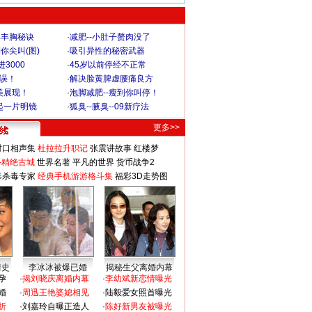
爆丰胸秘诀
·
减肥--小肚子赘肉没了
你尖叫(图)
·
吸引异性的秘密武器
3000
·
45岁以前停经不正常
不误！
·
解决脸黄脾虚腰痛良方
美展现！
·
泡脚减肥--瘦到你叫停！
起一片明镜
·
狐臭--腋臭--09新疗法
更多>>
对口相声集
杜拉拉升职记
张震讲故事
红楼梦
-精绝古城
世界名著
平凡的世界
货币战争2
毒杀毒专家
经典手机游游格斗集
福彩3D走势图
情史
李冰冰被爆已婚
揭秘生父离婚内幕
孕
·
揭刘晓庆离婚内幕
·
李幼斌新恋情曝光
婚
·
周迅王艳婆媳相见
·
陆毅爱女照首曝光
折
·
刘嘉玲自曝正造人
·
陈好新男友被曝光