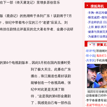
下一部《倚天屠龙记》里增多原创音乐
搜狐商机
·
丰胸--林志玲
《鹿鼎记》的热潮终于杀到广东！该剧将于7月
·
睡觉减肥--瘦到
午，张纪中带着韦小宝的三个“老婆”应采儿、刘
·
开这样的店 日进
·
上班 兼职 两
有担任剧情点评嘉宾的北大著名学者、金庸小说研
·
健康与美丽完
·
为健康行业撑
·
听评书
|
郭德纲
·
听小说
|
鬼吹灯1
·
共享区
|
手机病
第6个电视剧版本，因此5月初在国内首播时受
到了极大关注。
此番在广东
播出，珠江频道也看好该剧
能够创造一个收视高峰。张
纪中对此更是充满了期
揭田壮壮徐帆
·
赵薇被爆已经怀
待，“这是我的第6部金庸剧
·
李宇春爆遭母逼
了，我感觉自己每一部作品
·
圣诞节明信片八