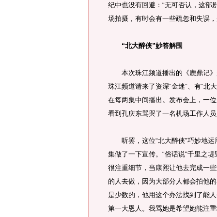
纪中也没有回避：“无可否认，这部
场拍摄，有时会有一些疏忽和失误，
“北大醉侠”妙答解围
本次珠江频道播出的《鹿鼎记》是
珠江频道请来了资深“金迷”、有“北
在每两集中间播出。发布会上，一位
看到孔庆东骂哭了一名机场工作人员
听罢，这位“北大醉侠”巧妙地运
集做了一下宣传。“俗话说"千里之
很注重细节，当康熙让他去完成一些
的人去做，因为大部分人都会拍他的
是少数的，他用这个办法找到了能人
第一大恩人。我骂她是希望她能注重