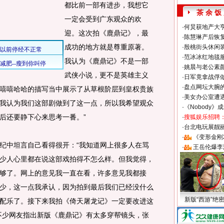
都比前一部有进步，我想它
茶 余 饭
一定会受到广东观众的欢
·
何炅获地产大亨
迎。这次拍《鹿鼎记》，最
·
陈慧琳产后恢复
成功的地方就是尊重原著。
·
殷桃街头休闲装
·
范冰冰红地毯
我认为《鹿鼎记》不是一部
·
姚晨与老公素
武侠小说，更不是英雄主义
·
日军竟拿战俘
·
盘点网坛大腕
嘻嘻哈哈的描写当中展示了从草根阶层到皇权贵族
·
美女办公室遭
我认为我们这部剧做到了这一点，所以我希望观众
·
《Nobody》
后还要静下心来思考一番。”
·
搜狐娱乐招聘
·
台北电玩展靓丽S
·
《变形金刚
中坦言自己看得很开：“我知道网上很多人在骂
·
王岳伦爆李
少人心里都在说这部戏拍得不怎么样。但我觉得，
够了。网上的意见我一直在看，许多意见我都接
少，这一点我承认，因为拍到最后我们已经没什么
新版“西游”绝
配乐了。接下来我拍《倚天屠龙记》一定要改进这
不少网友指出新版《鹿鼎记》有太多穿帮镜头，张