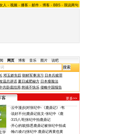
女人
-
视频
-
播客
-
邮件
-
博客
-
BBS
-
我说两句
闻
网页
博客
音乐
图片
说吧
长
邓玉娇失踪
朝鲜军事演习
日本兵赎罪
改温总讲话
夏日减肥秘方
日本瘦脸法
中共卧底结局
慈禧不快乐
侵略中国报告
更多>>
·
云中漫步
|
对张纪中-《鹿鼎记》-韦
·
说好不分
|
鹿鼎记批文-张纪中《鹿
·
315八哥
|
张纪中拍鹿鼎记
·
开心的玻
|
惊悉鹿鼎记被张纪中拍成
·
翰の凌の
|
张纪中:鹿鼎记再黄也黄
上学