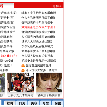
 后
更多>>
喂猕猴桃(图)
·
独家：章子怡带妈妈看电影
好身材(图)
·
佟大为马伊琍再度牵手(图)
秀性感(图)
·
倪萍赵忠祥十年后再携手
服装皆为租赁
·
刘涛富豪老公为家产求生子
颜乘地铁被拍
·
舒淇醉酒瞬间惨被抓拍(图)
做活体解剖
·
实拍漂亮的地摊西施(组图)
的暴烈脾气
·
世界九大罪恶之城(组图)
遇灵异事件
·
李孝利新欢私密视频曝光
成命案导火索
·
孟庭苇可爱儿子最新照(图)
：加入我们吧！
·
点击进入搜狐娱乐影视库
howGirl
·
游戏史上最般配的十对情侣
2》送票！
·
张元首透露戒毒生活
湘胎教
·
令人惊叹太空步下楼方式
密照
王菲小女儿李嫣曝光
酒井法子痛哭谢罪