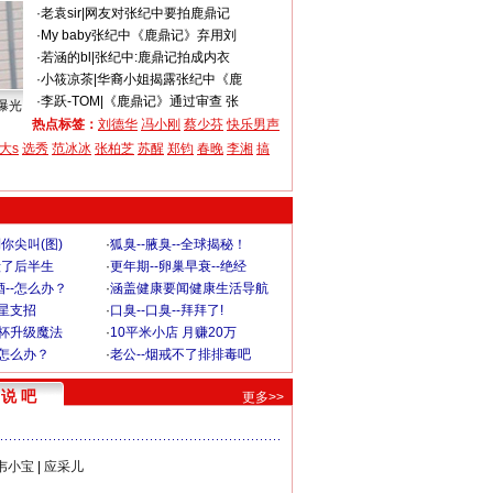
·
老袁sir
|
网友对张纪中要拍鹿鼎记
·
My baby
张纪中《鹿鼎记》弃用刘
·
若涵的bl
|
张纪中:鹿鼎记拍成内衣
·
小筱凉茶
|
华裔小姐揭露张纪中《鹿
·
李跃-TOM
|
《鹿鼎记》通过审查 张
曝光
热点标签：
刘德华
冯小刚
蔡少芬
快乐男声
大s
选秀
范冰冰
张柏芝
苏醒
郑钧
春晚
李湘
搞
你尖叫(图)
·
狐臭--腋臭--全球揭秘！
毁了后半生
·
更年期--卵巢早衰--绝经
--怎么办？
·
涵盖健康要闻健康生活导航
明星支招
·
口臭--口臭--拜拜了!
罩杯升级魔法
·
10平米小店 月赚20万
-怎么办？
·
老公--烟戒不了排排毒吧
说 吧
更多>>
韦小宝
|
应采儿