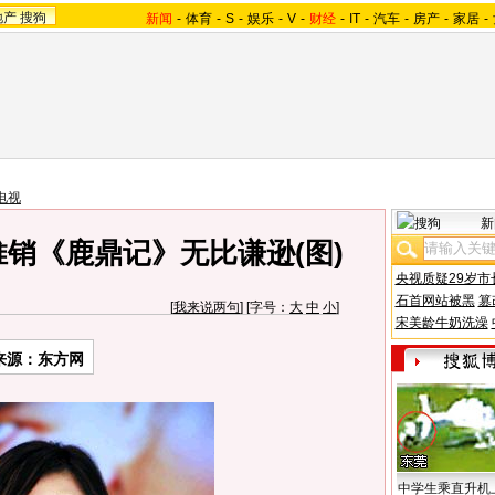
地产
搜狗
新闻
-
体育
-
S
-
娱乐
-
V
-
财经
-
IT
-
汽车
-
房产
-
家居
-
电视
新
销《鹿鼎记》无比谦逊(图)
央视质疑29岁市
石首网站被黑
篡
[
我来说两句
] [字号：
大
中
小
]
宋美龄牛奶洗澡
来源：东方网
中学生乘直升机