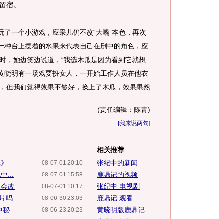
留宿。
了一个小游戏，应采儿仍不改“大嘴”本色，再次
选一种台上摆着的水果来代表自己在剧中的角色，应
时，她边笑边说道，“我选木瓜是因为看到它就想
时黄晓明有一场戏要扮女人，一开始工作人员在他衣
，但我们觉得效果不够好，换上了木瓜，效果果然
(责任编辑：陈青)
[
我来说两句
]
相关推荐
...
张纪中的新闻
08-07-01 20:10
...
鹿鼎记的视频
08-07-01 15:58
定会改
张纪中 电视剧
08-07-01 10:17
级片吗
鹿鼎记 观看
08-06-30 23:03
...
黄晓明版鹿鼎记
08-06-23 20:23