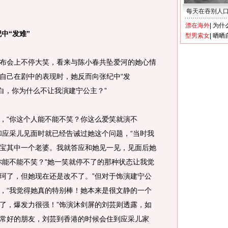
每天在吞别人
漂在海外
|
为什
中“发难”
型男索女
|
晒晒
会上不停大笑，看来与陈小春共坠爱河的她心情
自己在剧中的表现时，她反而向张纪中“发
白，你为什么不让我演建宁公主？”
“你这个人能不能不笑？你这么爱笑就演不
和应采儿见面时就已经告诫过她这个问题，“当时我
宝其中一个老婆。我就答应和她见一见，见面后她
你能不能不笑？"她一笑就停不了的那种状态让我觉
珂了，但她现在还是改不了。”但对于饰演建宁公
，“我觉得她真的特别棒！她本来是很文静的一个
了，爆发力很强！”饰演沐剑屏的刘芸则透露，如
了非常好的朋友，刘芸到香港的时候会住到应采儿家