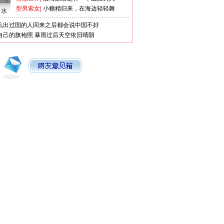
型男索女
|
小糖精归来，在海边轻轻舞
口水
么出过国的人回来之后都会说中国不好
自己的旗袍照
暴雨过后天空依旧晴朗