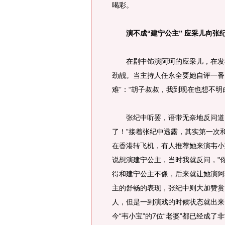
喝彩。
演不成“建宁公主” 应采儿向张纪
在剧中饰演阿珂的应采儿，在发布
劲靓。当主持人任永全要她自评一番
难”：“胡子叔叔，我到现在也想不明
张纪中听罢，语带无奈地反问道，
了！”接着张纪中透露，其实第一次
在香港转飞机，有人推荐她来演韦小
说想演建宁公主，当时我就反问，"
得和建宁公主不像，后来就让她演阿
主的舒畅的表现，张纪中则大加赞赏
人，但是一到演戏的时候状态就出来
今“韦小宝”的7位“老婆”都已经成