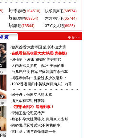
5)
李宇春吧
(104510)
快乐男声吧
(68574)
刘德华吧
(69854)
东方神起吧
(65744)
婚姻吧
(78544)
37℃女人吧
(6985)
视 频
更多>>
·
独家首播:大秦帝国
范冰冰-金大班
·
在线看超高收视大戏:
蜗居(完整版)
·
倔强萝卜
麦田
媳妇的美好时代
·
大内密探灵灵狗
倪萍-美丽的事
·
台儿庄战役 日军尸体装满百余卡车
声》
·
揭秘希特勒一生躲过多少次暗杀？
·
1982香港回归中英谈判鲜为人知内幕
·
宋丹丹：张国立活得太累
·
满文军有望明日获释
曝光
·
《变形金刚2》送电影票！
·
李湘王岳伦恩爱待产
·
黎姿怀孕大肚照曝光 月用30万安胎
·
阿娇懒理冠希返港:不关我的事
·
古巨基：我与霆锋都是一哥
不断