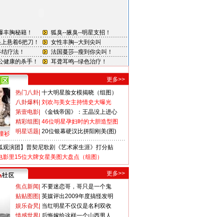
更多>>
热门八卦
|
十大明星脸女模揭晓（组图）
八卦爆料
|
刘欢与美女主持情史大曝光
第壹电影
|
《金钱帝国》：王晶没上进心
精彩组图
|
46位明星孕妇时的大胆造型图
明星话题
|
20位银幕硬汉比拼阳刚美(图)
撞衫
狐观演团】普契尼歌剧《艺术家生涯》打分贴
电影里15位大牌女星美图大盘点（组图）
更多>>
焦点新闻
|
不要迷恋哥，哥只是一个鬼
贴贴图图
|
英媒评出2009年度搞怪发明
娱乐旮旯
|
当红明星不仅仅是名利双收
情感世界
|
后悔嫁给这样一个山西男人