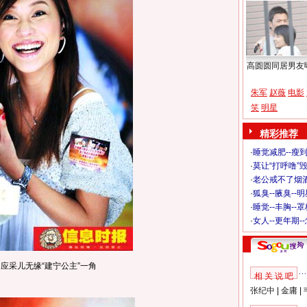
高圆圆同居男友
朱军
赵薇
电影
笑
明星
精彩推荐
·
睡觉减肥--瘦到
·
莫让“打呼噜”
·
老公戒不了烟酒
·
狐臭--腋臭--
·
睡觉--丰胸--
·
女人--更年期-
应采儿无缘“建宁公主”一角
相 关 说 吧
张纪中
|
金庸
|