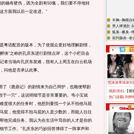
剧的确有硬伤，因为全剧有50集，我们要不停地转
这方面我以后一定改进。”
粤语配音的版本，为了使观众更好地理解剧情，
大醉侠”之称的孔庆东进行剧情点评，这个小栏目会
记者当场向孔庆东发难，指有人上周五在白云机场
，问他是否承认此事。
范冰冰李冰冰大
用了《鹿鼎记》的剧情来为自己辩护，也顺便帮剧
戏剧演出
|
【搜
堤毁于一穴"，这说明细节是非常重要的。韦小宝就
热门连载
|
刘烨
难度很大的任务时，他想到要找一个从不拍他马屁
马屁，他觉得不拍马屁的人是少数的，而能人往往
帮他完成任务。我认为在生活中骂你的人才是你的
细节工作。”孔庆东的巧妙回答博得了一阵掌声和