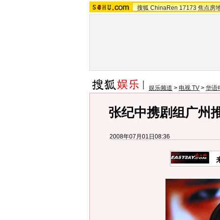
搜狐
ChinaRen
17173
焦点房
娱乐频道
>
电视 TV
>
华语
张纪中携剧组广州推
2008年07月01日08:36