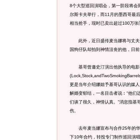
8个大型巡回演唱会，第一阶段将会
尔斯卡夫举行，而11月的墨西哥最
相当抢手，现时已卖出超过100万张
此外，近日盛传麦当娜将与丈夫Guy
国狗仔队却拍到神情沮丧的他，日前向音乐人
基哥曾邀史汀演出他执导的电影
(Lock,Stock,andTwoSmokingB
更是当年介绍娜姐予基哥认识的媒人。
解婚变郁结，一名目击者说︰“他们边
们谈了很久，神情认真。”消息指基
伤。
去年麦当娜宣布与合作25年的华纳唱
下10年合约，转投专门制作巡回演唱会