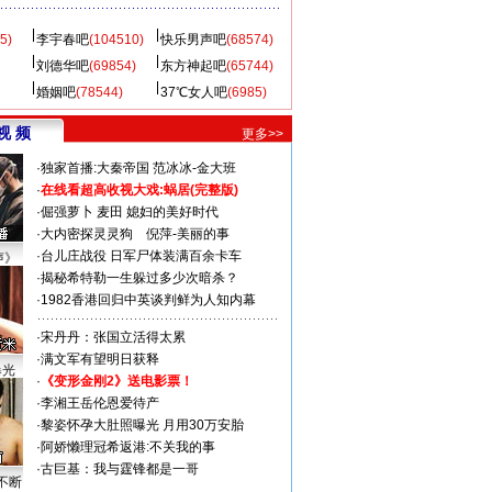
5)
李宇春吧
(104510)
快乐男声吧
(68574)
刘德华吧
(69854)
东方神起吧
(65744)
婚姻吧
(78544)
37℃女人吧
(6985)
视 频
更多>>
·
独家首播:大秦帝国
范冰冰-金大班
·
在线看超高收视大戏:
蜗居(完整版)
·
倔强萝卜
麦田
媳妇的美好时代
·
大内密探灵灵狗
倪萍-美丽的事
·
台儿庄战役 日军尸体装满百余卡车
声》
·
揭秘希特勒一生躲过多少次暗杀？
·
1982香港回归中英谈判鲜为人知内幕
·
宋丹丹：张国立活得太累
·
满文军有望明日获释
曝光
·
《变形金刚2》送电影票！
·
李湘王岳伦恩爱待产
·
黎姿怀孕大肚照曝光 月用30万安胎
·
阿娇懒理冠希返港:不关我的事
·
古巨基：我与霆锋都是一哥
不断