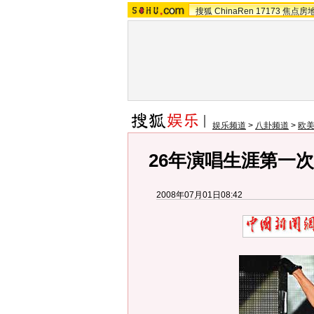
搜狐
ChinaRen
17173
焦点房
娱乐频道
>
八卦频道
>
欧
26年演唱生涯第一
2008年07月01日08:42