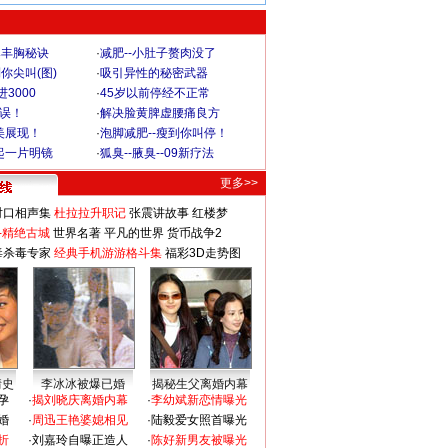
爆丰胸秘诀
·
减肥--小肚子赘肉没了
你尖叫(图)
·
吸引异性的秘密武器
3000
·
45岁以前停经不正常
不误！
·
解决脸黄脾虚腰痛良方
美展现！
·
泡脚减肥--瘦到你叫停！
起一片明镜
·
狐臭--腋臭--09新疗法
更多>>
对口相声集
杜拉拉升职记
张震讲故事
红楼梦
-精绝古城
世界名著
平凡的世界
货币战争2
毒杀毒专家
经典手机游游格斗集
福彩3D走势图
情史
李冰冰被爆已婚
揭秘生父离婚内幕
孕
·
揭刘晓庆离婚内幕
·
李幼斌新恋情曝光
婚
·
周迅王艳婆媳相见
·
陆毅爱女照首曝光
折
·
刘嘉玲自曝正造人
·
陈好新男友被曝光