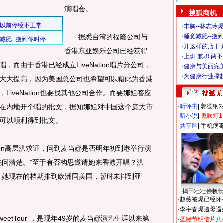
演唱会。
搜狐商机
·
丰胸--林志玲
据悉台湾的福隆公司与
·
睡觉减肥--瘦到
·
开这样的店 日进
香港东亚娱乐公司已经获得
·
上班 兼职 两
而由于香港已经成立LiveNation唱片分公司，
·
健康与美丽完
·
为健康行业撑
大大提高，因为美国总公司也希望可以藉此为香港
iveNation也要找其他公司合作。而要娜姐答应
在内地开个唱的批文，据知娜姐对中国这个庞大市
·
听评书
|
郭德纲
·
听小说
|
鬼吹灯1
可以顺利得到批文。
·
共享区
|
手机病
ion高层洪求证，问到麦当娜是否明年初到港举行演
先问清楚。”至于有否构思邀请她来香港开唱？洪
，她现在的档期排到欧洲同美国，暂时未排到亚
揭田壮壮徐帆
·
赵薇被爆已经怀
·
李宇春爆遭母逼
weetTour”，是现年49岁的麦当娜演艺生涯以来第
·
圣诞节明信片八