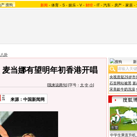
地产
搜狗
新闻
-
体育
-
S
-
娱乐
-
V
-
财经
-
IT
-
汽车
-
房产
-
家居
-
美八卦
新
次 麦当娜有望明年初香港开唱
央视质疑29岁市
石首网站被黑
篡
[
我来说两句
] [字号：
大
中
小
]
宋美龄牛奶洗澡
来源：中国新闻网
中学生乘直升机