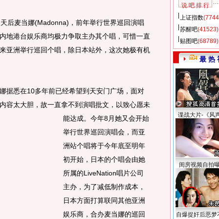
说 吧 排 行
上证指数
(7744
麦当娜(Madonna)，前年举行世界巡回演唱
苏醒吧
(41523)
内地港台娱乐商均极力争取主办其个唱，可惜一直
贴图吧
(68789)
来亚洲举行巡回个唱，除日本站外，这次她极有机
最 热 
据悉在10多年前已经希望到天安门广场，面对
内容太大胆，故一直拿不到演唱批文，以致心愿未
谍战大片-《风
能达成。
今年8月她又会开始
举行世界巡回演唱会，而亚
洲站个唱将于今年底至明年
初开始，日本的个唱会由她
闺房视频自拍
所属的LiveNation唱片公司
主办，为了减低制作成本，
日本方面打算联同其他亚洲
娱乐商，合办麦当娜的巡回
自爆捉奸后恶梦