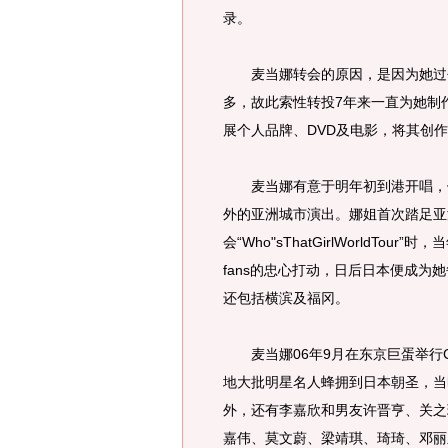
录。
麦当娜转会的原因，是因为她过去
多，故此索性转投7年来一直为她制作巡
展个人品牌、DVD及电影，将其创
麦当娜有意于明年初到港开唱，假
外的亚洲城市演出。娜姐首次踏足亚
会“Who"sThatGirlWorldT
fans的忠心打动，日后日本便成
还包括横滨及福冈。
麦当娜06年9月在东京巨蛋举行Con
地大批明星名人蜂拥到日本朝圣，当
外，还有李嘉欣和男友许晋亨、关之
嘉伟、莫文蔚、梁靖琪、琦琦、邓丽