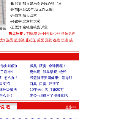
·
田启文
|
加入娱乐圈必读心得（三
·
谢苗
|
息影10年,我无怨无悔!!
·
冯自立
|
后天回京
·
孙铭宇
|
北京的大雾~
·
王雪洋
|
魔镜魔镜告诉我
曝光
热点标签：
刘德华
冯小刚
蔡少芬
快乐男声
大s
选秀
范冰冰
张柏芝
苏醒
郑钧
春晚
李湘
搞
你尖叫(图)
·
狐臭--腋臭--全球揭秘！
毁了后半生
·
更年期--卵巢早衰--绝经
--怎么办？
·
涵盖健康要闻健康生活导航
明星支招
·
口臭--口臭--拜拜了!
罩杯升级魔法
·
10平米小店 月赚20万
-怎么办？
·
老公--烟戒不了排排毒吧
说 吧
更多>>