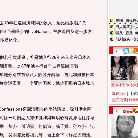
10年在巡回所赚得的收入，远比出版唱片为
回演唱会的LiveNation，主攻巡回及进一步发
作多媒体化。
若今次成事，将是她入行26年来首次在日本以
洲开唱，是87年她举行首个世界巡回演唱
our”时，当年她分别在东京及大阪各开两场，自此娜姐被日本
为她每次巡回唯一一个亚洲国家，她曾开唱的日本城市
范冰冰李冰冰大
戏剧演出
|
【搜
热门连载
|
刘烨
fessions巡回演唱会的尾站演出，吸引港台两
时除一对旧恋人郑伊健和梁咏琪心有灵犀地往捧场
琳、黎姿、傅明宪、何韵诗、杨千嬅、孙燕姿、沈
欣、吴雨霏及容祖儿等，台上台下同样星光熠熠。