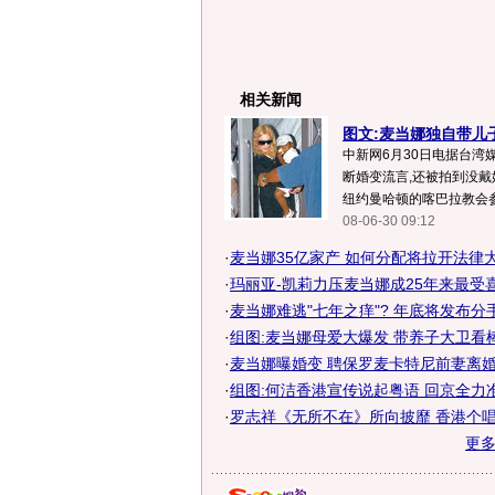
相关新闻
图文:麦当娜独自带儿
中新网6月30日电据台湾媒体
断婚变流言,还被拍到没戴
纽约曼哈顿的喀巴拉教会参拜
08-06-30 09:12
·
麦当娜35亿家产 如何分配将拉开法律大
·
玛丽亚-凯莉力压麦当娜成25年来最受
·
麦当娜难逃"七年之痒"? 年底将发布分
·
组图:麦当娜母爱大爆发 带养子大卫看
·
麦当娜曝婚变 聘保罗麦卡特尼前妻离婚辩
·
组图:何洁香港宣传说起粤语 回京全力
·
罗志祥《无所不在》所向披靡 香港个唱带
更