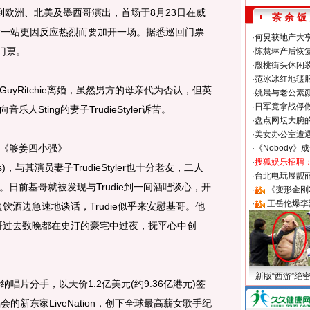
到欧洲、北美及墨西哥演出，首场于8月23日在威
茶 余 饭
后一站更因反应热烈而要加开一场。据悉巡回门票
·
何炅获地产大亨
门票。
·
陈慧琳产后恢复
·
殷桃街头休闲装
·
范冰冰红地毯
Ritchie离婚，虽然男方的母亲代为否认，但英
·
姚晨与老公素
·
日军竟拿战俘
Sting的妻子TrudieStyler诉苦。
·
盘点网坛大腕
·
美女办公室遭
《够姜四小强》
·
《Nobody》
·
搜狐娱乐招聘
arrels)，与其演员妻子TrudieStyler也十分老友，二人
·
台北电玩展靓丽S
日前基哥就被发现与Trudie到一间酒吧谈心，开
·
《变形金刚
·
王岳伦爆李
饮酒边急速地谈话，Trudie似乎来安慰基哥。他
哥过去数晚都在史汀的豪宅中过夜，抚平心中创
新版“西游”绝
片分手，以天价1.2亿美元(约9.36亿港元)签
的新东家LiveNation，创下全球最高薪女歌手纪