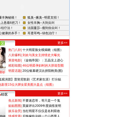
更多>>
热门八卦
|
十大明星脸女模揭晓（组图）
八卦爆料
|
刘欢与美女主持情史大曝光
第壹电影
|
《金钱帝国》：王晶没上进心
精彩组图
|
46位明星孕妇时的大胆造型图
明星话题
|
20位银幕硬汉比拼阳刚美(图)
撞衫
狐观演团】普契尼歌剧《艺术家生涯》打分贴
电影里15位大牌女星美图大盘点（组图）
更多>>
焦点新闻
|
不要迷恋哥，哥只是一个鬼
贴贴图图
|
英媒评出2009年度搞怪发明
娱乐旮旯
|
当红明星不仅仅是名利双收
情感世界
|
后悔嫁给这样一个山西男人