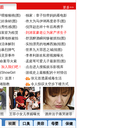
 后
更多>>
喂猕猴桃(图)
·
独家：章子怡带妈妈看电影
好身材(图)
·
佟大为马伊琍再度牵手(图)
秀性感(图)
·
倪萍赵忠祥十年后再携手
服装皆为租赁
·
刘涛富豪老公为家产求生子
颜乘地铁被拍
·
舒淇醉酒瞬间惨被抓拍(图)
做活体解剖
·
实拍漂亮的地摊西施(组图)
的暴烈脾气
·
世界九大罪恶之城(组图)
遇灵异事件
·
李孝利新欢私密视频曝光
成命案导火索
·
孟庭苇可爱儿子最新照(图)
：加入我们吧！
·
点击进入搜狐娱乐影视库
howGirl
·
游戏史上最般配的十对情侣
2》送票！
·
张元首透露戒毒生活
湘胎教
·
令人惊叹太空步下楼方式
密照
王菲小女儿李嫣曝光
酒井法子痛哭谢罪