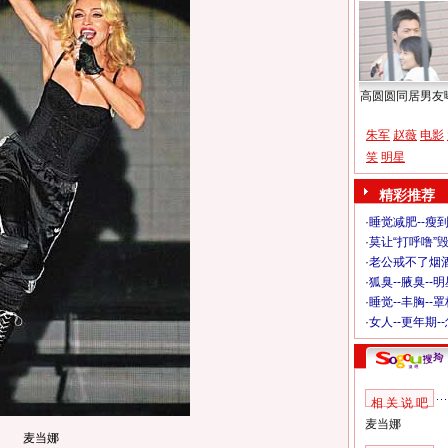
高圆圆同居男友
朱军
赵薇
电影
笑
明星
精彩推荐
·
睡觉减肥--瘦到
·
莫让“打呼噜”
·
老公戒不了烟酒
·
狐臭--腋臭--
·
睡觉--丰胸--
·
女人--更年期-
相 关 说 吧
麦当娜
麦当娜