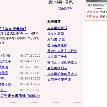
(责任编辑：陈青)
每天在吞别人
[
我来说两句
]
漂在海外
|
为什
型男索女
|
晒晒
相关推荐
麦当娜的音乐
子去教会 没带婚戒
报道,麦当娜(Madonna)斩不
香港的新闻
婚戒,连续两天独自带3个小孩去
麦当娜 走光
...
香港富豪家族
香港艺人收入排行榜
战(图)
08-07-01 10:10
香港豪门千金
喜爱歌手
08-06-27 12:23
香港艺人肥肥的收入
手声明
08-06-25 14:09
麦当娜演唱会
棒球赛
08-06-24 09:59
麦当娜的年龄是多少
...
08-06-13 19:55
如何评价麦当娜
准备个唱
08-04-01 09:47
...
08-02-22 09:48
多关于
麦当娜 香港
的新闻>>