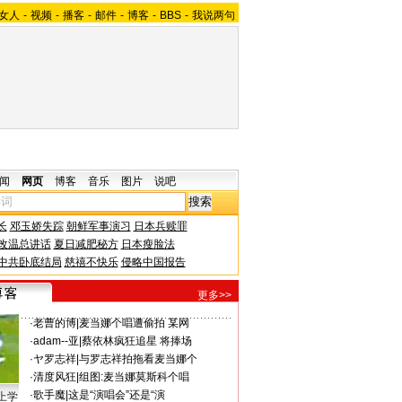
女人
-
视频
-
播客
-
邮件
-
博客
-
BBS
-
我说两句
闻
网页
博客
音乐
图片
说吧
长
邓玉娇失踪
朝鲜军事演习
日本兵赎罪
改温总讲话
夏日减肥秘方
日本瘦脸法
中共卧底结局
慈禧不快乐
侵略中国报告
更多>>
·
老曹的博
|
麦当娜个唱遭偷拍 某网
·
adam--亚
|
蔡依林疯狂追星 将捧场
·
ヤ罗志祥
|
与罗志祥拍拖看麦当娜个
·
清度风狂
|
组图:麦当娜莫斯科个唱
·
歌手魔
|
这是“演唱会”还是“演
上学