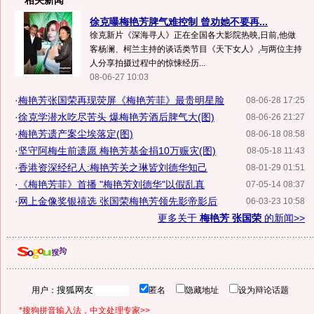
相关新闻
徐克曝梅艳芳脾气难控制 曾劝她不要再...
徐克新片《深海寻人》正在全国各大影院热映,日前,他做
客杨澜、柯兰主持的谈话类节目《天下女人》,与两位主持
人分享拍摄过程中的惊悚经历...
08-06-27 10:03
·
梅艳芳张国荣再现荧屏《梅艳芳菲》最贵明星脸
08-06-28 17:25
·
徐克学潜水吃尽苦头 爆梅艳芳酒后脾气大(图)
08-06-26 21:27
·
梅艳芳遗产案尘埃落定(图)
08-06-18 08:58
·
坚守阿梅生前遗愿 梅艳芳基金捐10万赈灾(图)
08-05-18 11:43
·
香港资深经纪人:梅艳芳关之琳皆刘德华知己
08-01-29 01:51
·
《梅艳芳菲》首播 "梅艳芳刘德华"以假乱真
07-05-14 08:37
·
网上金像奖银禧选 张国荣梅艳芳领先影帝影后
06-03-23 10:58
更多关于
梅艳芳 张国荣
的新闻>>
用户：
匿名
隐藏地址
设为辩论话题
*搜狗拼音输入法，中文处理专家>>