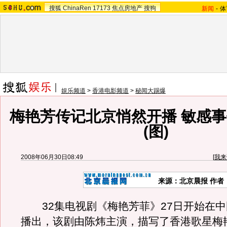
搜狐
ChinaRen
17173
焦点房地产
搜狗
新闻
-
体
娱乐频道
>
香港电影频道
>
秘闻大踢爆
梅艳芳传记北京悄然开播 敏感
(图)
2008年06月30日08:49
[
我来
来源：北京晨报 作者
32集电视剧《梅艳芳菲》27日开始在中
播出，该剧由陈炜主演，描写了香港歌星梅