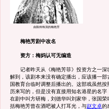
由陈炜饰演的梅艳芳
梅艳芳剧中改名
资方：梅妈认可无编造
记者昨天从《梅艳芳菲》投资方之一深
解到，该剧本来没有确定播出，应该播一部
国教育台临时调整后播出的。这部戏虽然按
历来写的，但是没有直接用知名港星的名字
在剧中叫方研梅，刘德华叫刘家华，张国荣
括梅艳芳曾在酒吧被人打耳光，与
赵文卓
的