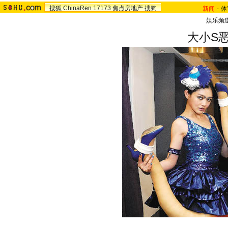
搜狐
ChinaRen
17173
焦点房地产
搜狗
新闻
-
体
娱乐频
大小S