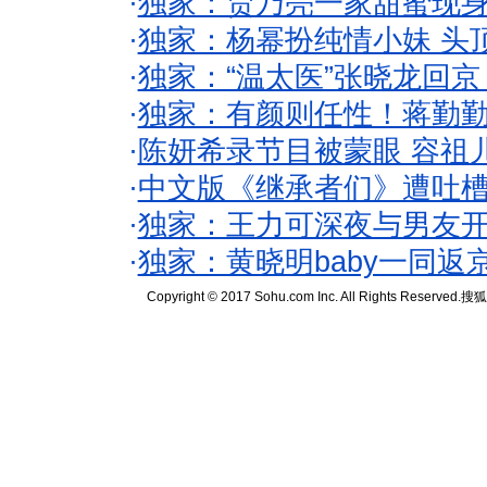
·
独家：贾乃亮一家甜蜜现身
·
独家：杨幂扮纯情小妹 头
·
独家：“温太医”张晓龙回京
·
独家：有颜则任性！蒋勤
·
陈妍希录节目被蒙眼 容祖
·
中文版《继承者们》遭吐槽
·
独家：王力可深夜与男友开
·
独家：黄晓明baby一同返
Copyright © 2017 Sohu.com Inc. All Rights Reserved