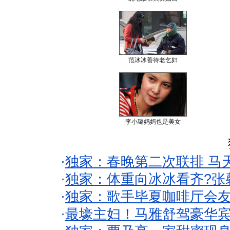
范冰冰善待老乞妇
李小璐妈妈也是美女
·
独家：春晚第二次联排 马
·
独家：体重向冰冰看齐?张
·
独家：歌手毕夏咖啡厅会友
·
最壕主妇！马雅舒驾豪华