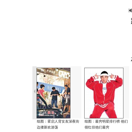
组图：霍启人背女友深夜街
组图：最穷明星排行榜 他们
边搂新欢游荡
很红但他们最穷