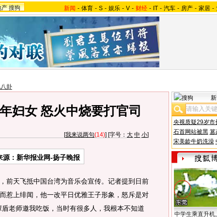
地产
搜狗
新闻
-
体育
-
S
-
娱乐
-
V
-
财经
-
IT
-
汽车
-
房产
-
家居
-
地八卦
新
年妇女 怒火中烧要打官司
央视质疑29岁市
石首网站被黑
篡
[
我来说两句
(14)
] [字号：
大
中
小
]
宋美龄牛奶洗澡
来源：新华报业网-扬子晚报
前天飞抵中国台湾为音乐会宣传。记者提到日前
而惹上绯闻，他一改平日优雅王子形象，怒斥是对
谭盾老师邀我吃饭，当时有很多人，我根本不知道
中学生乘直升机