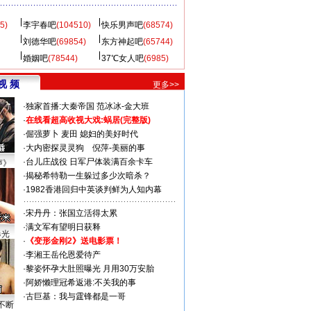
5)
李宇春吧
(104510)
快乐男声吧
(68574)
刘德华吧
(69854)
东方神起吧
(65744)
婚姻吧
(78544)
37℃女人吧
(6985)
视 频
更多>>
·
独家首播:大秦帝国
范冰冰-金大班
·
在线看超高收视大戏:
蜗居(完整版)
·
倔强萝卜
麦田
媳妇的美好时代
·
大内密探灵灵狗
倪萍-美丽的事
·
台儿庄战役 日军尸体装满百余卡车
声》
·
揭秘希特勒一生躲过多少次暗杀？
·
1982香港回归中英谈判鲜为人知内幕
·
宋丹丹：张国立活得太累
·
满文军有望明日获释
曝光
·
《变形金刚2》送电影票！
·
李湘王岳伦恩爱待产
·
黎姿怀孕大肚照曝光 月用30万安胎
·
阿娇懒理冠希返港:不关我的事
·
古巨基：我与霆锋都是一哥
不断