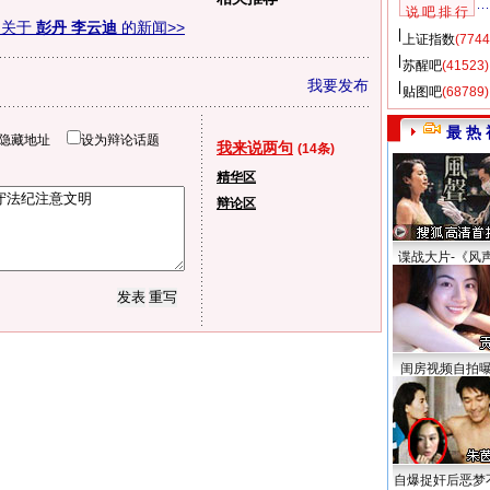
说 吧 排 行
多关于
彭丹 李云迪
的新闻>>
上证指数
(7744
苏醒吧
(41523)
我要发布
贴图吧
(68789)
最 热 
隐藏地址
设为辩论话题
我来说两句
(14条)
精华区
辩论区
谍战大片-《风
闺房视频自拍
自爆捉奸后恶梦