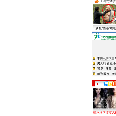
·
王岳伦爆李
新版“西游”绝
范冰冰李冰冰大