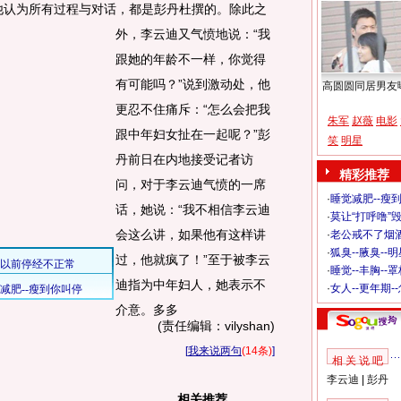
他认为所有过程与对话，都是彭丹杜撰的。除此之
外，李云迪又气愤地说：“我
跟她的年龄不一样，你觉得
有可能吗？”说到激动处，他
高圆圆同居男友
更忍不住痛斥：“怎么会把我
朱军
赵薇
电影
跟中年妇女扯在一起呢？”彭
笑
明星
丹前日在内地接受记者访
精彩推荐
问，对于李云迪气愤的一席
·
睡觉减肥--瘦到
话，她说：“我不相信李云迪
·
莫让“打呼噜”
会这么讲，如果他有这样讲
·
老公戒不了烟酒
·
狐臭--腋臭--
过，他就疯了！”至于被李云
·
睡觉--丰胸--
迪指为中年妇人，她表示不
·
女人--更年期-
介意。多多
(责任编辑：vilyshan)
[
我来说两句
(14条)
]
相 关 说 吧
李云迪
|
彭丹
相关推荐