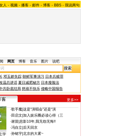
女人
-
视频
-
播客
-
邮件
-
博客
-
BBS
-
我说两句
闻
网页
博客
音乐
图片
说吧
长
邓玉娇失踪
朝鲜军事演习
日本兵赎罪
改温总讲话
夏日减肥秘方
日本瘦脸法
中共卧底结局
慈禧不快乐
侵略中国报告
更多>>
·
歌手魔
|
这是“演唱会”还是“演
·
田启文
|
加入娱乐圈必读心得（三
·
谢苗
|
息影10年,我无怨无悔!!
·
冯自立
|
后天回京
·
孙铭宇
|
北京的大雾~
上学