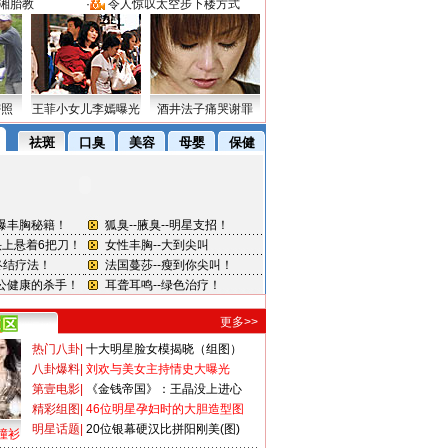
湘胎教
·
令人惊叹太空步下楼方式
密照
王菲小女儿李嫣曝光
酒井法子痛哭谢罪
更多>>
热门八卦
|
十大明星脸女模揭晓（组图）
八卦爆料
|
刘欢与美女主持情史大曝光
第壹电影
|
《金钱帝国》：王晶没上进心
精彩组图
|
46位明星孕妇时的大胆造型图
明星话题
|
20位银幕硬汉比拼阳刚美(图)
撞衫