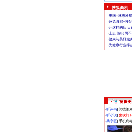
搜狐商机
·
丰胸--林志玲
·
睡觉减肥--瘦到
·
开这样的店 日进
·
上班 兼职 两
·
健康与美丽完
·
为健康行业撑
·
听评书
|
郭德纲
·
听小说
|
鬼吹灯1
·
共享区
|
手机病