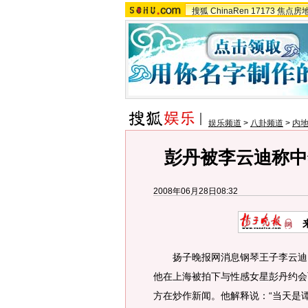
搜狐
ChinaRen
17173
焦点房
娱乐频道
>
八卦频道
>
内
彭丹被李云迪称中
2008年06月28日08:32
扬子晚报网消息钢琴王子李云迪，
他在上海被拍下与性感女星彭丹约会
方在炒作新闻。他解释说：“当天是