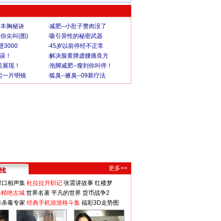
爆丰胸秘诀
·
减肥--小肚子赘肉没了
你尖叫(图)
·
吸引异性的秘密武器
3000
·
45岁以前停经不正常
不误！
·
解决脸黄脾虚腰痛良方
美展现！
·
泡脚减肥--瘦到你叫停！
起一片明镜
·
狐臭--腋臭--09新疗法
更多>>
对口相声集
杜拉拉升职记
张震讲故事
红楼梦
-精绝古城
世界名著
平凡的世界
货币战争2
毒杀毒专家
经典手机游游格斗集
福彩3D走势图