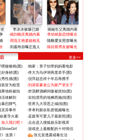
情史
李冰冰被爆已婚
揭秘生父离婚内幕
孕
·
揭刘晓庆离婚内幕
·
李幼斌新恋情曝光
婚
·
周迅王艳婆媳相见
·
陆毅爱女照首曝光
折
·
刘嘉玲自曝正造人
·
陈好新男友被曝光
 后
更多>>
喂猕猴桃(图)
·
独家：章子怡带妈妈看电影
好身材(图)
·
佟大为马伊琍再度牵手(图)
秀性感(图)
·
倪萍赵忠祥十年后再携手
服装皆为租赁
·
刘涛富豪老公为家产求生子
颜乘地铁被拍
·
舒淇醉酒瞬间惨被抓拍(图)
做活体解剖
·
实拍漂亮的地摊西施(组图)
的暴烈脾气
·
世界九大罪恶之城(组图)
遇灵异事件
·
李孝利新欢私密视频曝光
成命案导火索
·
孟庭苇可爱儿子最新照(图)
：加入我们吧！
·
点击进入搜狐娱乐影视库
howGirl
·
游戏史上最般配的十对情侣
2》送票！
·
张元首透露戒毒生活