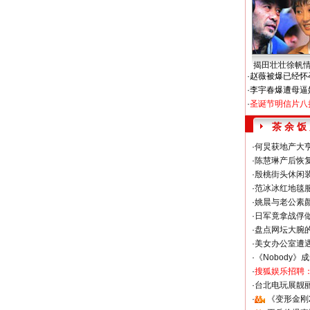
揭田壮壮徐帆
·
赵薇被爆已经怀
·
李宇春爆遭母逼
·
圣诞节明信片八
茶 余 饭
·
何炅获地产大亨
·
陈慧琳产后恢复
·
殷桃街头休闲装
·
范冰冰红地毯
·
姚晨与老公素
·
日军竟拿战俘
·
盘点网坛大腕
·
美女办公室遭
·
《Nobody》
·
搜狐娱乐招聘
·
台北电玩展靓丽S
·
《变形金刚