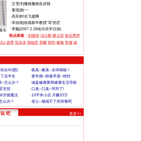
·
王雪洋
|
魔镜魔镜告诉我
·
童瑶
|
跑~~
·
高菲
|
时光飞逝啊
·
宋祖德
|
祖德新年教授“骂”的艺
·
李颖
|
2007.2.26哈尔滨半日游(
曝光
热点标签：
刘德华
冯小刚
蔡少芬
快乐男声
大s
选秀
范冰冰
张柏芝
苏醒
郑钧
春晚
李湘
搞
你尖叫(图)
·
狐臭--腋臭--全球揭秘！
毁了后半生
·
更年期--卵巢早衰--绝经
--怎么办？
·
涵盖健康要闻健康生活导航
明星支招
·
口臭--口臭--拜拜了!
罩杯升级魔法
·
10平米小店 月赚20万
-怎么办？
·
老公--烟戒不了排排毒吧
说 吧
更多>>