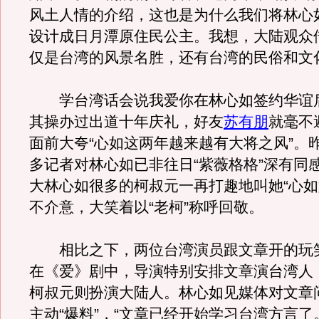
风土人情的介绍，这也是为什么我们将林心
设计成日月潭原住民公主。我想，大陆观众
仅是台湾的风景名胜，还有台湾的民俗和文
学台湾话会说我爱你在林心如签约华谊
其操办过出道十年庆礼，好友
苏有朋
就毫不
面前大夸“心如这两年越来越有大将之风”。
多记者对林心如已非往日“紫薇格格”深有同
大林心如很多的柯叔元一再打趣地叫她“心如
不介意，大笑着以“老柯”称呼回敬。
相比之下，两位台湾演员跟文章开的玩
在《爱》剧中，导演特别安排文章演台湾人
柯叔元则扮演大陆人。林心如见媒体对文章
主动“爆料”，“文章已经开始学习台湾方言了