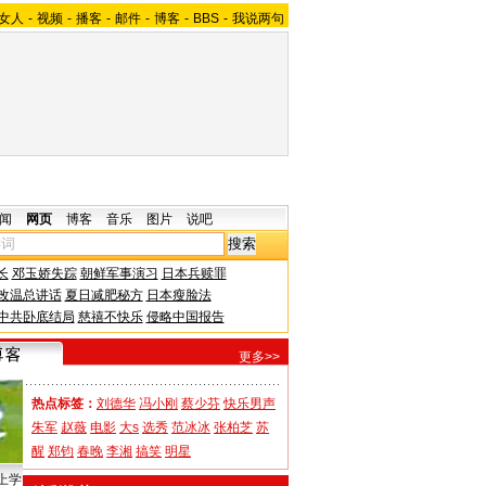
女人
-
视频
-
播客
-
邮件
-
博客
-
BBS
-
我说两句
闻
网页
博客
音乐
图片
说吧
长
邓玉娇失踪
朝鲜军事演习
日本兵赎罪
改温总讲话
夏日减肥秘方
日本瘦脸法
中共卧底结局
慈禧不快乐
侵略中国报告
更多>>
热点标签：
刘德华
冯小刚
蔡少芬
快乐男声
朱军
赵薇
电影
大s
选秀
范冰冰
张柏芝
苏
醒
郑钧
春晚
李湘
搞笑
明星
上学