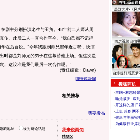
谍战大片-《风
在剧中分别扮演老生与丑角。48年前二人师从周
真传。此后二人一直合作至今。“我自己都不记得
闺房视频自拍
镇华在后台说。“今年我跟刘师兄都年近古稀，快演
出时都是刘师兄的弟子在这幕替他上场。但这次是
次。这没准是我们最后一次合作呢。”
(责任编辑：Dawn)
自爆捉奸后恶梦
[
我来说两句
]
搜狐商机
·
丰胸--林志玲
相关推荐
·
睡觉减肥--瘦到
·
开这样的店 日进
·
上班 兼职 两
我要发布
·
健康与美丽完
·
为健康行业撑
隐藏地址
设为辩论话题
我来说两句
精华区