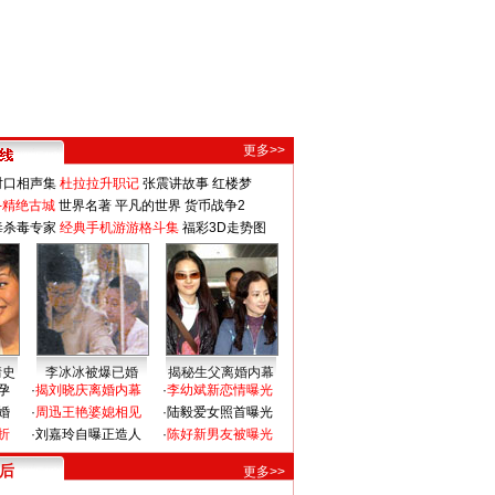
更多>>
对口相声集
杜拉拉升职记
张震讲故事
红楼梦
-精绝古城
世界名著
平凡的世界
货币战争2
毒杀毒专家
经典手机游游格斗集
福彩3D走势图
情史
李冰冰被爆已婚
揭秘生父离婚内幕
孕
·
揭刘晓庆离婚内幕
·
李幼斌新恋情曝光
婚
·
周迅王艳婆媳相见
·
陆毅爱女照首曝光
折
·
刘嘉玲自曝正造人
·
陈好新男友被曝光
 后
更多>>