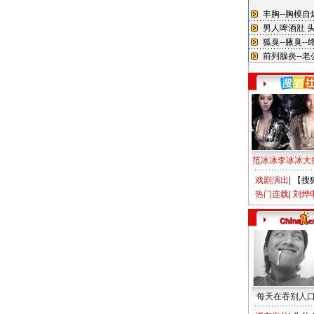
范冰冰李冰冰大
戏剧演出
|
【搜
热门连载
|
刘烨
每天在吞别人