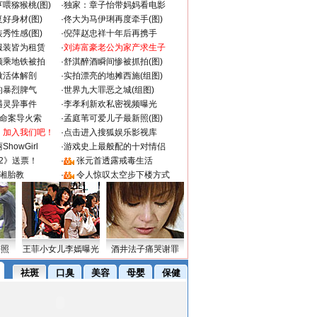
喂猕猴桃(图)
·
独家：章子怡带妈妈看电影
好身材(图)
·
佟大为马伊琍再度牵手(图)
秀性感(图)
·
倪萍赵忠祥十年后再携手
服装皆为租赁
·
刘涛富豪老公为家产求生子
颜乘地铁被拍
·
舒淇醉酒瞬间惨被抓拍(图)
做活体解剖
·
实拍漂亮的地摊西施(组图)
的暴烈脾气
·
世界九大罪恶之城(组图)
遇灵异事件
·
李孝利新欢私密视频曝光
成命案导火索
·
孟庭苇可爱儿子最新照(图)
：加入我们吧！
·
点击进入搜狐娱乐影视库
howGirl
·
游戏史上最般配的十对情侣
2》送票！
·
张元首透露戒毒生活
湘胎教
·
令人惊叹太空步下楼方式
密照
王菲小女儿李嫣曝光
酒井法子痛哭谢罪