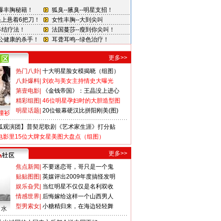
更多>>
热门八卦
|
十大明星脸女模揭晓（组图）
八卦爆料
|
刘欢与美女主持情史大曝光
第壹电影
|
《金钱帝国》：王晶没上进心
精彩组图
|
46位明星孕妇时的大胆造型图
明星话题
|
20位银幕硬汉比拼阳刚美(图)
撞衫
狐观演团】普契尼歌剧《艺术家生涯》打分贴
电影里15位大牌女星美图大盘点（组图）
更多>>
焦点新闻
|
不要迷恋哥，哥只是一个鬼
贴贴图图
|
英媒评出2009年度搞怪发明
娱乐旮旯
|
当红明星不仅仅是名利双收
情感世界
|
后悔嫁给这样一个山西男人
型男索女
|
小糖精归来，在海边轻轻舞
口水