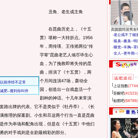
丑角、老生成主角
在昆曲历史上，《十五
高圆圆同居男友
·
老公戒不了烟酒
贯》堪称一大转折点。1956
·
狐臭--腋臭--
年，周传瑛、王传淞两位“传
·
睡觉--丰胸--
·
女人--更年期-
字辈”昆曲老艺人倾尽毕生心
血，为了挽救即将失传的昆
曲，排演了《十五贯》，两
说 吧 排 行
个月间连演47场，轰动全
上证指数
(7744
国，创造出一台戏盘活一个
苏醒吧
(41523)
剧种的神话。十几年来常演
贴图吧
(68789)
套路出牌的代表。它不是类似于《牡丹亭》、《长
最 热 
满推理的探案剧。小生和旦这两个行当一直是昆曲
是作为串场和配角出现，但是在《十五贯》中他们
勇的对手戏则是全剧最精彩的部分。