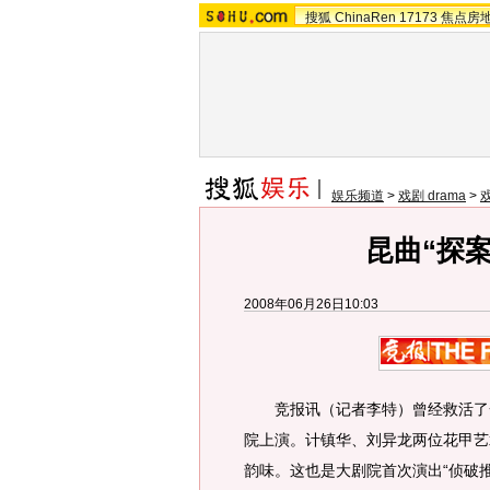
搜狐
ChinaRen
17173
焦点房
娱乐频道
>
戏剧 drama
>
昆曲“探
2008年06月26日10:03
竞报讯（记者李特）曾经救活了一
院上演。计镇华、刘异龙两位花甲艺术
韵味。这也是大剧院首次演出“侦破