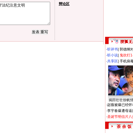
辩论区
·
听评书
|
郭德纲
·
听小说
|
鬼吹灯1
·
共享区
|
手机病
揭田壮壮徐帆
·
赵薇被爆已经怀
·
李宇春爆遭母逼
·
圣诞节明信片八
茶 余 饭