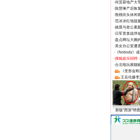
·
何炅获地产大亨
·
陈慧琳产后恢复
·
殷桃街头休闲装
·
范冰冰红地毯
·
姚晨与老公素
·
日军竟拿战俘
·
盘点网坛大腕
·
美女办公室遭
·
《Nobody》
·
搜狐娱乐招聘
·
台北电玩展靓丽S
·
《变形金刚
·
王岳伦爆李
新版“西游”绝