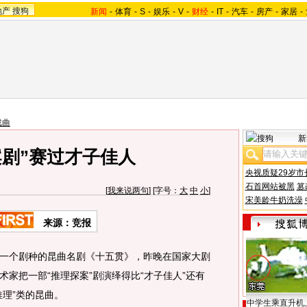
地产
搜狗
新闻
-
体育
-
S
-
娱乐
-
V
-
财经
-
IT
-
汽车
-
房产
-
家居
-
戏曲
新
案剧”赛过才子佳人
央视质疑29岁市
石首网站被黑
篡
[
我来说两句
] [字号：
大
中
小
]
宋美龄牛奶洗澡
来源：竞报
个剧种的昆曲名剧《十五贯》，昨晚在国家大剧
家把一部“推理探案”剧演绎得比“才子佳人”还有
推理”类的昆曲。
中学生乘直升机