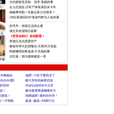
·
大内密探灵灵狗
倪萍-美丽的事
·
台儿庄战役 日军尸体装满百余卡车
声》
·
揭秘希特勒一生躲过多少次暗杀？
·
1982香港回归中英谈判鲜为人知内幕
·
宋丹丹：张国立活得太累
·
满文军有望明日获释
曝光
·
《变形金刚2》送电影票！
·
李湘王岳伦恩爱待产
·
黎姿怀孕大肚照曝光 月用30万安胎
·
阿娇懒理冠希返港:不关我的事
·
古巨基：我与霆锋都是一哥
不断
爆丰胸秘诀
·
减肥--小肚子赘肉没了
你尖叫(图)
·
吸引异性的秘密武器
3000
·
45岁以前停经不正常
不误！
·
解决脸黄脾虚腰痛良方
美展现！
·
泡脚减肥--瘦到你叫停！
起一片明镜
·
狐臭--腋臭--09新疗法