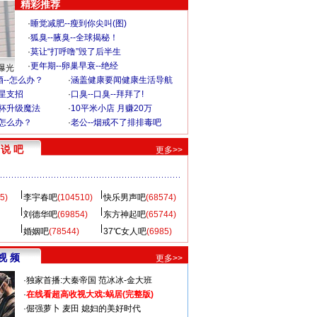
精彩推荐
·
睡觉减肥--瘦到你尖叫(图)
·
狐臭--腋臭--全球揭秘！
·
莫让“打呼噜”毁了后半生
·
更年期--卵巢早衰--绝经
曝光
--怎么办？
·
涵盖健康要闻健康生活导航
明星支招
·
口臭--口臭--拜拜了!
罩杯升级魔法
·
10平米小店 月赚20万
-怎么办？
·
老公--烟戒不了排排毒吧
说 吧
更多>>
5)
李宇春吧
(104510)
快乐男声吧
(68574)
刘德华吧
(69854)
东方神起吧
(65744)
婚姻吧
(78544)
37℃女人吧
(6985)
视 频
更多>>
·
独家首播:大秦帝国
范冰冰-金大班
·
在线看超高收视大戏:
蜗居(完整版)
·
倔强萝卜
麦田
媳妇的美好时代