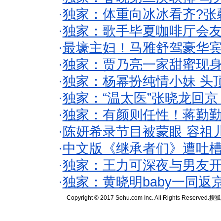
·
独家：体重向冰冰看齐?张
·
独家：歌手毕夏咖啡厅会友
·
最壕主妇！马雅舒驾豪华
·
独家：贾乃亮一家甜蜜现身
·
独家：杨幂扮纯情小妹 头
·
独家：“温太医”张晓龙回京
·
独家：有颜则任性！蒋勤
·
陈妍希录节目被蒙眼 容祖
·
中文版《继承者们》遭吐槽
·
独家：王力可深夜与男友开
·
独家：黄晓明baby一同返
Copyright © 2017 Sohu.com Inc. All Rights Reserved