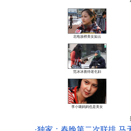
北电放榜美女如云
范冰冰善待老乞妇
李小璐妈妈也是美女
·
独家：春晚第二次联排 马