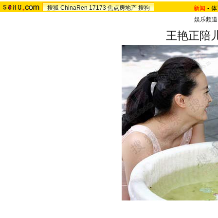
搜狐
ChinaRen
17173
焦点房地产
搜狗
新闻
-
体
娱乐频道
王艳正陪