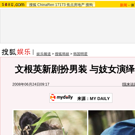
搜狐
ChinaRen
17173
焦点房地产
搜狗
新闻
-
体
娱乐频道
>
搜狐韩娱
>
韩国明星
文根英新剧扮男装 与妓女演
2008年06月24日09:17
[
我来说
来源：MY DAILY