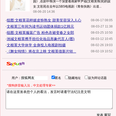
园》,在剧中饰演一个深爱着画家申尹福(文根英饰演)的妓
女.文彩苑在去年以SBS电视剧《青鱼快跑》出道...
08-06-20 14:36
·
组图:文根英花样嬉皮扮熟女 甜美笑容深入人心
08-06-17 08:05
·
文根英三年间为读书运动团体捐款1亿韩元
08-03-27 11:38
·
组图:文根英服装广告 粉色衣裙变春之女郎
08-03-25 10:50
·
池城文根英携手担任化妆品形象代言人(图)
08-03-12 10:45
·
文根英大学休学 全身投入电视剧拍摄
08-02-26 19:03
·
《舞女纯情》将在京上映 文根英借新片转...
08-02-19 10:52
用户：
匿名
隐藏地址
设为辩论话题
*搜狗拼音输入法，中文处理专家>>