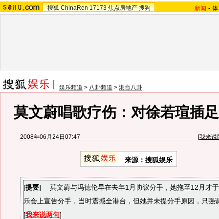
搜狐
ChinaRen
17173
焦点房地产
搜狗
新闻
-
体
娱乐频道
>
八卦频道
>
港台八卦
莫文蔚唱歌疗伤：对徐若瑄插足没
2008年06月24日07:47
[
我来说
来源：搜狐娱乐
[
提要
] 莫文蔚与冯德伦早在去年1月协议分手，她拖至12月才于台
乐会上宣告分手，当时震撼全港台，但她并未提分手原因，只强
[
我来说两句
]