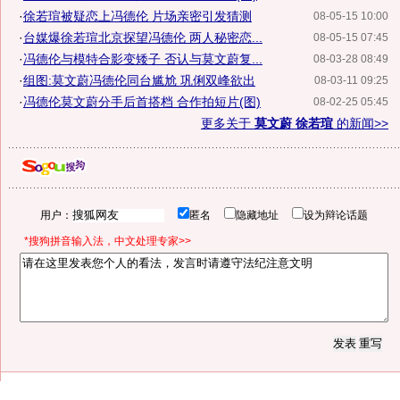
·
徐若瑄被疑恋上冯德伦 片场亲密引发猜测
08-05-15 10:00
·
台媒爆徐若瑄北京探望冯德伦 两人秘密恋...
08-05-15 07:45
·
冯德伦与模特合影变矮子 否认与莫文蔚复...
08-03-28 08:49
·
组图:莫文蔚冯德伦同台尴尬 巩俐双峰欲出
08-03-11 09:25
·
冯德伦莫文蔚分手后首搭档 合作拍短片(图)
08-02-25 05:45
更多关于
莫文蔚 徐若瑄
的新闻>>
用户：
匿名
隐藏地址
设为辩论话题
*搜狗拼音输入法，中文处理专家>>