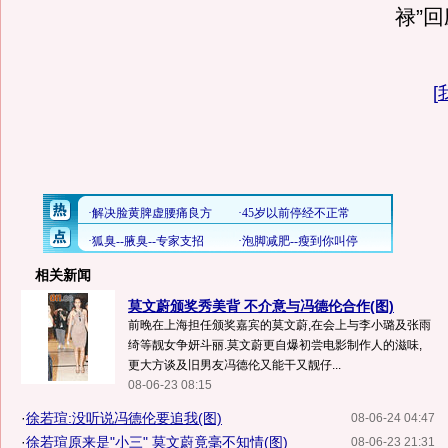
禄”
[
相关新闻
莫文蔚颁奖秀美背 不介意与冯德伦合作(图)
前晚在上海担任颁奖嘉宾的莫文蔚,在会上与李小璐及张雨
绮等靓女争妍斗丽.莫文蔚更自爆初尝电影制作人的滋味,
更大方谈及旧男友冯德伦又能干又靓仔...
08-06-23 08:15
·
徐若瑄:没听说冯德伦要追我(图)
08-06-24 04:47
·
徐若瑄原来是"小三" 莫文蔚竟毫不知情(图)
08-06-23 21:31