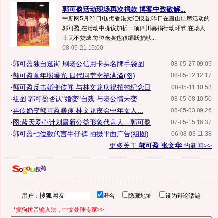
郭可盈活动现场再次捐款 博客中致敬解...
中新网5月21日电 据香港文汇报道,昨日在唐山出席活动的
郭可盈,在活动中提议加插一项四川募捐行动环节,在场人
士无不赞成,每位来宾也很踊跃捐献...
08-05-21 15:00
·
郭可盈独自逛街 刷老公信用卡买名牌手袋图
08-05-27 09:05
·
郭可盈童年照曝光 四代同堂幸福满溢(图)
08-05-12 12:17
·
郭可盈反击婚变传闻 与林文龙庆祝拍拖纪念日
08-05-11 10:58
·
组图:郭可盈否认"婚变"自残 与老公情未变
08-05-08 10:50
·
再传婚变郭可盈暴瘦 林文龙夜会中年女人...
08-05-03 09:26
·
图:蓝天爱心计划最新公益形象代言人—郭可盈
07-05-15 16:37
·
郭可盈七位数代言牛仔裤 拍摄平面广告(组图)
06-08-03 11:38
更多关于
郭可盈 张文华
的新闻>>
用户：
匿名
隐藏地址
设为辩论话题
*搜狗拼音输入法，中文处理专家>>