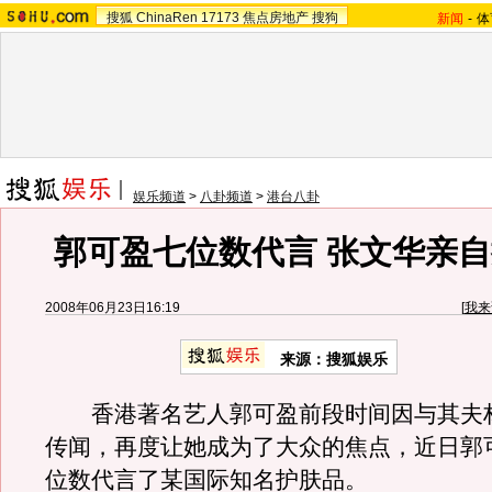
搜狐
ChinaRen
17173
焦点房地产
搜狗
新闻
-
体
娱乐频道
>
八卦频道
>
港台八卦
郭可盈七位数代言 张文华亲
2008年06月23日16:19
[
我来
来源：搜狐娱乐
香港著名艺人郭可盈前段时间因与其夫
传闻，再度让她成为了大众的焦点，近日郭
位数代言了某国际知名护肤品。