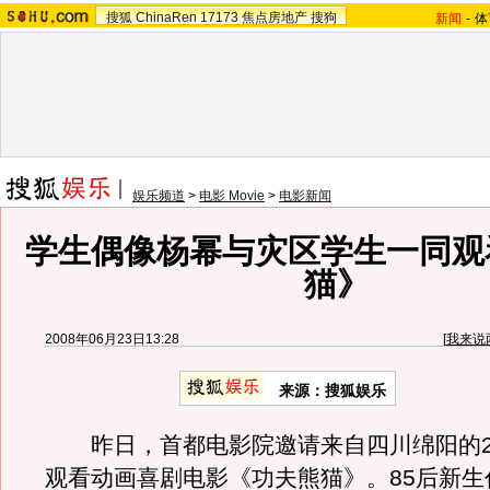
搜狐
ChinaRen
17173
焦点房地产
搜狗
新闻
-
体
娱乐频道
>
电影 Movie
>
电影新闻
学生偶像杨幂与灾区学生一同观
猫》
2008年06月23日13:28
[
我来说
来源：搜狐娱乐
昨日，首都电影院邀请来自四川绵阳的2
观看动画喜剧电影《功夫熊猫》。85后新生