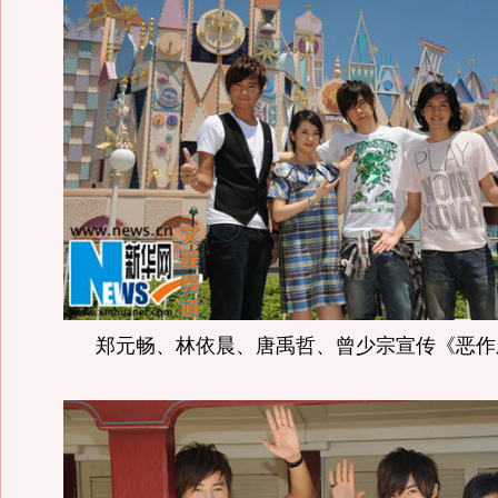
郑元畅、林依晨、唐禹哲、曾少宗宣传《恶作