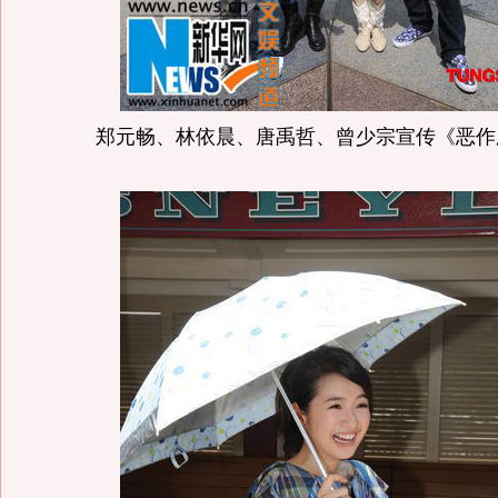
郑元畅、林依晨、唐禹哲、曾少宗宣传《恶作