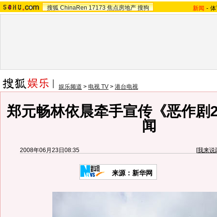
搜狐
ChinaRen
17173
焦点房地产
搜狗
新闻
-
体
娱乐频道
>
电视 TV
>
港台电视
郑元畅林依晨牵手宣传《恶作剧
闻
2008年06月23日08:35
[
我来说
来源：新华网