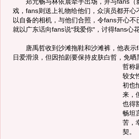
郑元畅与林依晨牵手出场，并与fans（
戏，fans则送上礼物给他们，众演员都开
以自备的相机，与他们合照，令fans开心
就以广东话向fans说“我爱你”，讨得fans心
唐禹哲收到沙滩拖鞋和沙滩裤，他表示fa
日爱滑浪，但因拍剧要保持皮肤白哲，免晒
哲称
较女
初也
来，
也得
畅坦
苦，
契。