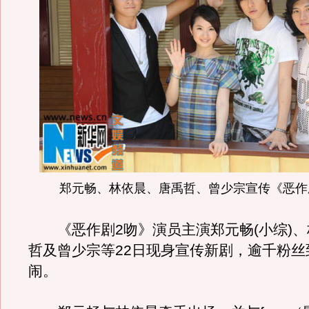
郑元畅、林依晨、唐禹哲、曾少宗宣传《恶作
《恶作剧2吻》演员主演郑元畅(小综)、
哲及曾少宗等22日现身宣传新剧，逾千粉丝
闹。