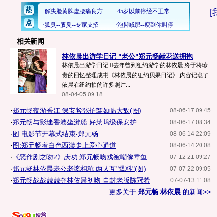
[
相关新闻
林依晨出游学日记 "老公"郑元畅献花送拥抱
林依晨出游学日记.去年曾到纽约游学的林依晨,终于将珍
贵的回忆整理成书《林依晨的纽约贝果日记》,内容记载了
依晨在纽约拍的许多照片...
08-04-05 09:18
·
郑元畅夜游香江 保安紧张护驾如临大敌(图)
08-06-17 09:45
·
郑元畅与影迷香港坐游船 好莱坞级保安护...
08-06-17 08:34
·
图:电影节开幕式结束-郑元畅
08-06-14 22:09
·
图:郑元畅着白色西装走上爱心通道
08-06-14 20:08
·
《恶作剧之吻2》庆功 郑元畅吻戏被嘲像章鱼
07-12-21 09:27
·
郑元畅林依晨老公老婆相称 两人互"爆料"(图)
07-07-22 09:05
·
郑元畅战战兢兢夺林依晨初吻 自封老版陈冠希
07-07-13 11:08
更多关于
郑元畅 林依晨
的新闻>>