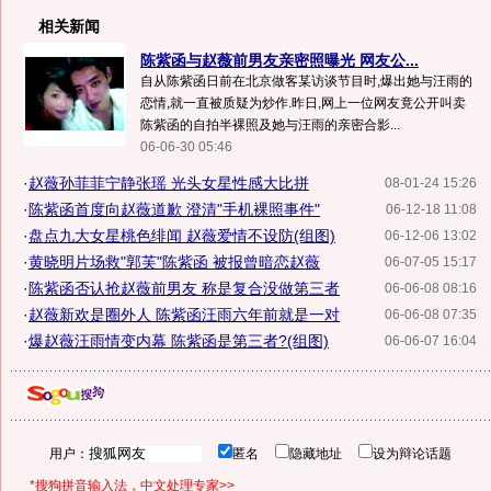
相关新闻
陈紫函与赵薇前男友亲密照曝光 网友公...
自从陈紫函日前在北京做客某访谈节目时,爆出她与汪雨的
恋情,就一直被质疑为炒作.昨日,网上一位网友竟公开叫卖
陈紫函的自拍半裸照及她与汪雨的亲密合影...
06-06-30 05:46
·
赵薇孙菲菲宁静张瑶 光头女星性感大比拼
08-01-24 15:26
·
陈紫函首度向赵薇道歉 澄清"手机裸照事件"
06-12-18 11:08
·
盘点九大女星桃色绯闻 赵薇爱情不设防(组图)
06-12-06 13:02
·
黄晓明片场救"郭芙"陈紫函 被报曾暗恋赵薇
06-07-05 15:17
·
陈紫函否认抢赵薇前男友 称是复合没做第三者
06-06-08 08:16
·
赵薇新欢是圈外人 陈紫函汪雨六年前就是一对
06-06-08 07:35
·
爆赵薇汪雨情变内幕 陈紫函是第三者?(组图)
06-06-07 16:04
用户：
匿名
隐藏地址
设为辩论话题
*搜狗拼音输入法，中文处理专家>>