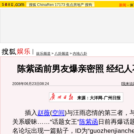
搜狐
ChinaRen
17173
焦点房地产
搜狗
新闻
-
体
娱乐频道
>
八卦频道
>
内地八卦
陈紫函前男友爆亲密照 经纪人
2008年06月23日08:24
[
我来说
来源：大洋网-广州日报
插入
赵薇
(
空间
)与汪雨恋情的第三者，
关系暧昧……“话题女王”
陈紫函
日前再爆话
名论坛出现一篇贴子，ID为“guozhenjianc