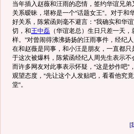
当年插入赵薇和汪雨的恋情，签约华谊兄弟
关系暧昧，堪称是一个“话题女王”。对于和
好关系，陈紫函则毫不避言：“我确实和华
切，和
王中磊
（华谊老总）生日只差一天，
样。”对曾闹得沸沸扬扬的汪雨事件，经纪人
在和赵薇是同事，和小汪是朋友，一直都只
于这次被爆料，陈紫函经纪人周先生表示不
而许多网友对此事表示怀疑，“这是炒作吧”
观望态度，“先让这个人发贴吧，看看他究
堂”。
[