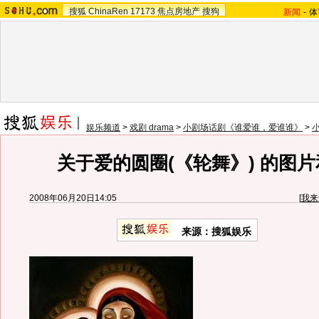
搜狐
ChinaRen
17173
焦点房地产
搜狗
新闻
-
体
娱乐频道
>
戏剧 drama
>
小剧场话剧《谁爱谁，爱谁谁》
>
关于爱的圆圈(《轮舞》) 的图片
2008年06月20日14:05
[
我来
来源：搜狐娱乐